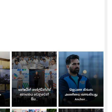
සන්ෂයින් හෝල්ඩින්ග්ස්
ஜெப்னா கிங்ஸ்
e
අනාගතය වෙනුවෙන්
அணியை வாங்கியது
සිය...
Anchor...