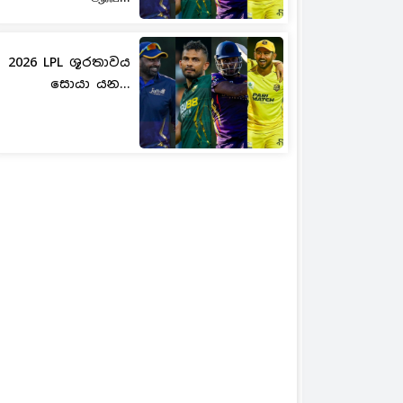
2026 LPL ශූරතාවය
සොයා යන...