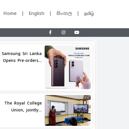
Home
English
සිංහල
தமிழ்
Samsung Sri Lanka
Opens Pre-orders...
Share
The Royal College
Union, jointly...