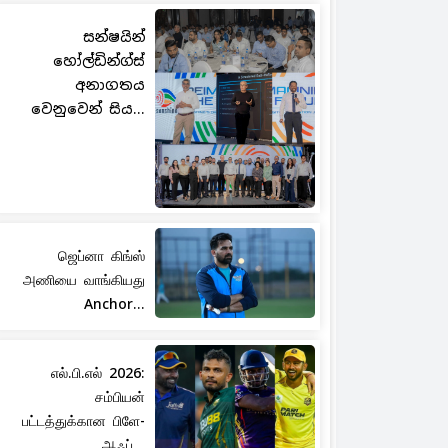
සන්ෂයින්
හෝල්ඩින්ග්ස්
අනාගතය
වෙනුවෙන් සිය...
ஜெப்னா கிங்ஸ்
அணியை வாங்கியது
Anchor...
எல்.பி.எல் 2026:
சம்பியன்
பட்டத்துக்கான பிளே-
ஆஃப்...