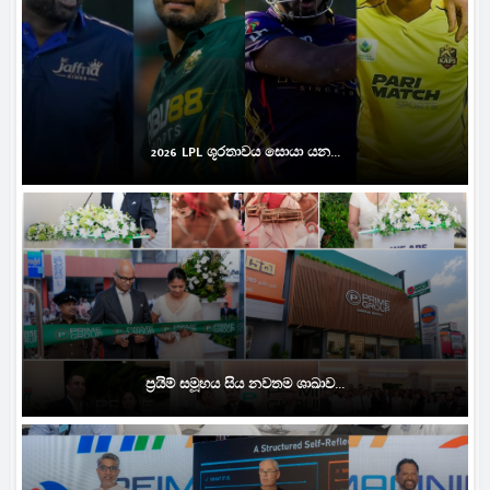
2026 LPL ශූරතාවය සොයා යන...
ප්‍රයිම් සමූහය සිය නවතම ශාඛාව...