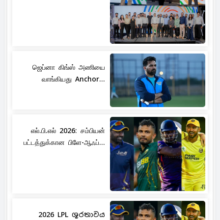
ஜெப்னா கிங்ஸ் அணியை
வாங்கியது Anchor...
எல்.பி.எல் 2026: சம்பியன்
பட்டத்துக்கான பிளே-ஆஃப்...
2026 LPL ශූරතාවය