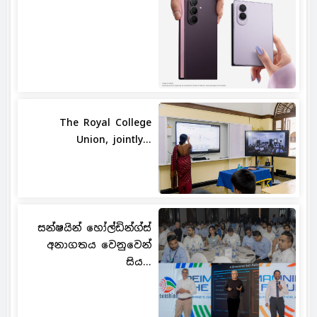
The Royal College
Union, jointly...
සන්ෂයින් හෝල්ඩින්ග්ස්
අනාගතය වෙනුවෙන්
සිය...