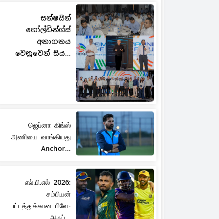
සන්ෂයින්
හෝල්ඩින්ග්ස්
අනාගතය
වෙනුවෙන් සිය...
ஜெப்னா கிங்ஸ்
அணியை வாங்கியது
Anchor...
எல்.பி.எல் 2026:
சம்பியன்
பட்டத்துக்கான பிளே-
ஆஃப்...