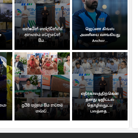
සන්ෂයින් හෝල්ඩින්ග්ස්
ஜெப்னா கிங்ஸ்
e
අනාගතය වෙනුවෙන්
அணியை வாங்கியது
සිය...
Anchor...
எதிர்காலத்திற்கென
தனது டிஜிட்டல்
සොයා
ප්‍රයිම් සමූහය සිය නවතම
தொழில்நுட்ப
ශාඛාව...
பலத்தை...