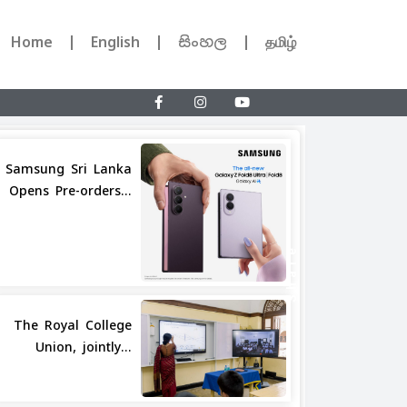
Home
English
සිංහල
தமிழ்
Samsung Sri Lanka
Opens Pre-orders...
Share
The Royal College
Union, jointly...