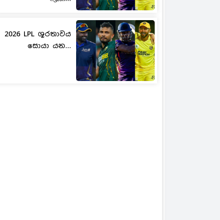
2026 LPL ශූරතාවය
සොයා යන...