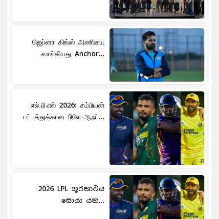
ஜெப்னா கிங்ஸ் அணியை
வாங்கியது Anchor...
எல்.பி.எல் 2026: சம்பியன்
பட்டத்துக்கான பிளே-ஆஃப்...
2026 LPL ශූරතාවය
සොයා යන...