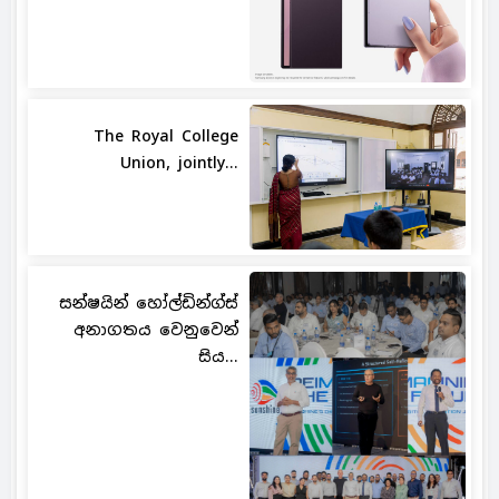
The Royal College
Union, jointly...
සන්ෂයින් හෝල්ඩින්ග්ස්
අනාගතය වෙනුවෙන්
සිය...