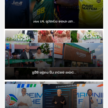
2026 LPL ශූරතාවය සොයා යන...
ප්‍රයිම් සමූහය සිය නවතම ශාඛාව...