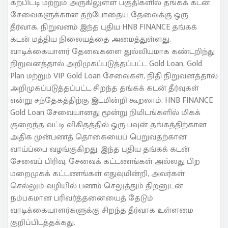
கற்பிட்டி மற்றும் அருகிலுள்ள பகுதிகளில் தங்கக் கடன்
சேவைகளுக்கான தற்போதைய தேவைக்கு ஒரு
தீர்வாக, நிறுவனம் இந்த புதிய HNB FINANCE தங்கக்
கடன் மத்திய நிலையத்தை அமைத்துள்ளது.
வாடிக்கையாளர் தேவைகளை துல்லியமாக கண்டறிந்து
நிறுவனத்தால் அறிமுகப்படுத்தப்பட்ட Gold Loan, Gold
Plan மற்றும் VIP Gold Loan சேவைகள், நிதி நிறுவனத்தால்
அறிமுகப்படுத்தப்பட்ட சிறந்த தங்கக் கடன் தீர்வுகள்
என்று சந்தேகத்திற்கு இடமின்றி கூறலாம். HNB FINANCE
Gold Loan சேவையானது மூன்று நிமிடங்களில் மிகக்
குறைந்த வட்டி விகிதத்தில் ஒரு பவுன் தங்கத்திற்கான
அதிக முன்பணத் தொகையைப் பெறுவதற்கான
வாய்ப்பை வழங்குகிறது. இந்த புதிய தங்கக் கடன்
சேவைப் பிரிவு, சேவைக் கட்டணங்கள் அல்லது பிற
மறைமுகக் கட்டணங்கள் எதுவுமின்றி, அவர்கள்
செல்லும் வழியில் பணம் செலுத்தும் திறனுடன்
நம்பகமான பரிவர்த்தனையைத் தேடும்
வாடிக்கையாளர்களுக்கு சிறந்த தீர்வாக உள்ளமை
குறிப்பிடத்தக்கது.