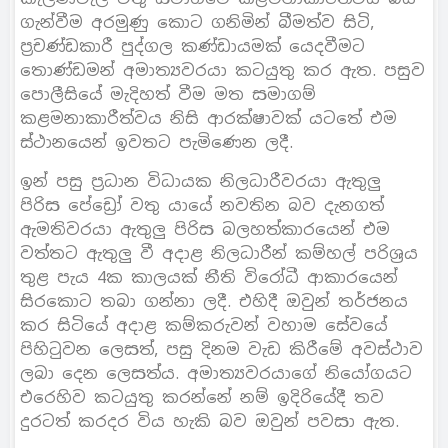
ගැන්වීම අරමුණු කොට ගනිමින් බීමත්ව සිටි,
ප්‍රචණ්ඩකාරී පුද්ගල කණ්ඩායමක් යෙදවීමට
තොණ්ඩමන් අමාත්‍යවරයා කටයුතු කර ඇත. පසුව
පොලීසියේ මැදිහත් වීම මත සමාගම්
කළමනාකාරීත්වය නිසි ආරක්ෂාවක් යටතේ එම
ස්ථානයෙන් ඉවතට පැමිණෙන ලදී.
ඉන් පසු ප්‍රධාන විධායක නිලධාරීවරයා ඇතුලු
පිරිස පේඩ්‍රෝ වතු යායේ නවතින බව දැනගත්
ඇමතිවරයා ඇතුලු පිරිස බලහත්කාරයෙන් එම
වත්තට ඇතුලු වී අදාළ නිලධාරීන් කම්හල් පරිශ්‍රය
තුළ පැය 4ක කාලයක් නීති විරෝධී ආකාරයෙන්
සිරකොට තබා ගන්නා ලදී. එහිදී ඔවුන් තර්ජනය
කර සිටියේ අදාළ කම්කරුවන් වහාම සේවයේ
පිහිටුවන ලෙසත්, පසු දිනම වැඩ කිරීමේ අවස්ථාව
ලබා දෙන ලෙසත්ය. අමාත්‍යවරයාගේ නියෝගයට
එරෙහිව කටයුතු කරන්නේ නම් ඉදිරියේදී තව
දුරටත් කරදර විය හැකි බව ඔවුන් පවසා ඇත.