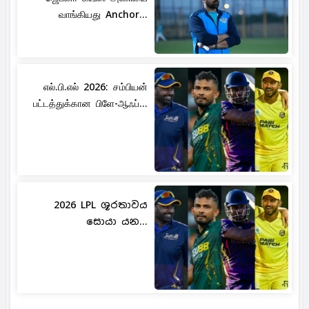
வாங்கியது Anchor...
எல்.பி.எல் 2026: சம்பியன்
பட்டத்துக்கான பிளே-ஆஃப்...
2026 LPL ශූරතාවය
සොයා යන...