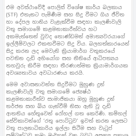
එම අවස්ථාවේදී පොලිස් විශේෂ කාර්ය බලකාය
(STF) එතැනට පැමිණීම සහ සිදු වීමට ගිය ජීවිත
හා දේපල හානිය වැළැක්වීම සඳහා කැලණිවැලි
වතු සමාගමේ කළමනාකාරීත්වය හට
අකමැත්තෙන් වුවද තොණ්ඩමන් අමාත්‍යවරයාගේ
ඉල්ලීම්වලට එකඟවීමට සිදු විය. බලහත්කාරයෙන්
සිදු කරන ලද මෙවැනි ක්‍රියාමාර්ග වතුකරයේ
පවතින දැඩි අභියෝග සහ නීතියේ ආධිපත්‍යය
තහවුරු කිරීම සඳහා තීරණාත්මක ක්‍රියාමාර්ගයක
අවශ්‍යතාවය අවධාරණය කරයි.
මෙම අවාසනාවන්ත සිදුවීමට මුහුණ දුන්
කැලණිවැලි වතු සමාගමේ ජ්‍යෙෂ්ඨ
කළමනාකාරීත්ව සාමාජිකයා ඔහු මුහුණ දුන්
තර්ජන සහ බිය ගැන්වීම් නිසා ඇති වූ දැඩි
ආතතිය හේතුවෙන් රෝහල් ගත කෙරිණි. කම්හල්
සේවිකාවන්ගේ ‘රතු පොට්ටුව’ ඉවත් කරන ලෙසට
වතු පාලනාධිකාරිය ඉල්ලා සිටීම සහ වැටුප්
සම්බන්ධව තමා මැදිහත් වන බවට අසත්‍ය ප්‍රකාශ