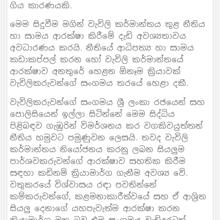
ගිය කාරණයකි.
මෙම සිදුවීම මගින් වැවිලි කර්මාන්තය තුළ නීතිය
හා සාමය ආරක්ෂා කිරීමේ දැඩි අවශ්‍යතාවය
අවධාරණය කරයි. නීතියේ ආධිපත්‍ය හා සාමය
කඩාකප්පල් කරන හෝ වැවිලි කර්මාන්තයේ
ආරක්ෂාව අනතුරේ හෙළන ඕනෑම ක්‍රියාවක්
වැවිලිකරුවන්ගේ සංගමය තරයේ හෙළා දකී.
වැවිලිකරුවන්ගේ සංගමය ශ්‍රී ලංකා රජයෙන් සහ
පොලිසියෙන් ඉල්ලා සිටින්නේ මෙම සිද්ධිය
පිළිබඳව ගැඹුරින් විමර්ශනය කර වගකිවයුත්තන්
නීතිය හමුවට පමුණුවන ලෙසයි. තවද වැවිලි
කර්මාන්තය නියෝජනය කරනු ලබන සියලුම
පාර්ශවකරුවන්ගේ ආරක්ෂාව සහතික කිරීම
සඳහා කඩිනම් ක්‍රියාමාර්ග ගැනීම අවශ්‍ය වේ.
වතුකරයේ විශ්වාසය රඳා පවතින්නේ
කම්කරුවන්ගේ, කළමනාකාරීත්වයේ සහ ඒ ආශ්‍රිත
සියලු දෙනාගේ යහපැවැත්ම ආරක්ෂා කරන