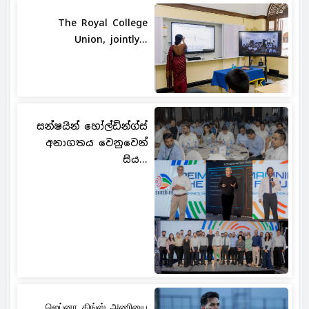
The Royal College
Union, jointly...
සන්ෂයින් හෝල්ඩින්ග්ස්
අනාගතය වෙනුවෙන්
සිය...
ஜெப்னா கிங்ஸ் அணியை