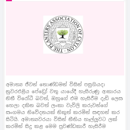
අමාත්‍ය ජීවන් තොණ්ඩමන් විසින් පසුගියදා
නුවරඑළිය පේඩ්‍රෝ වතු යායේදී හැසිරුණු ආකාරය
නිතී විරෝධී බවත්, ඔහුගේ එම හැසිරීම දැඩි ලෙස
හෙලා දකින බවත් ලංකා වැවිලි කරුවන්ගේ
සංගමය නිවේදනයක් නිකුත් කරමින් සඳහන් කර
සිටියි. අමාත්‍යවරයා විසින් නීතිය හෑල්ලූවට ලක්
කරමින් සිදු කළ මෙම ප්‍රචණ්ඩකාරී හැසිරීම