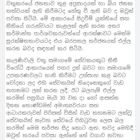
වතූකරයේ ජනතාව තුළ අප්‍රසාදයක් හා බිය ජනක
තත්වයක් ඇති කිරීමටද හේතු වී ඇති බව ද ඔවුන්
පවසා සිටියි. මේ ආකාරයේ සිදුවීම් යුක්තියේ සහ
නීතියේ ගරුත්වයට කැළලක් ඇති කරන අතර
කර්මාන්ත පාර්ශවකරුවන්ගේ ආරක්ෂාවට මෙන්ම
සුරක්ෂිතතාවයටද එය බරපතල තර්ජනයක් එල්ල
කරන බවද සඳහන් කර සිටියි.
කැලණිවැලි වතු සමාගමේ සේවකයකුට නීතී
විරෝධී ආකාරයෙන් පහර දුන් බවට හා සමාගමේ
උපකරණවලට හානි කිරීමට උත්සාහ කළ බවට
චෝදනා ලද එහි සේවකයින් තිදෙනෙකුගේ වැඩ
තහනමට ලක් කරන ලදී. ඊට බලපෑම් එල්ල
කරමින් පසුගිය මැයි 30 වන දා හෝ ආසන්න
දිනක තොණ්ඩමන් අමාත්‍යවරයා සහ
ආධාරකරුවන් පිරිසක් විසින් වැඩ තහනමට ලක්වූ
සේවකයින් නැවත සේවයේ පිහිටුවන ලෙස බල
කරමින් මෙම තර්ජන සිදු කොට ඇත. තවද මෙහිදී
ඔවුන් තරයේ පවසා ඇත්තේ තේ වගාව නවතා