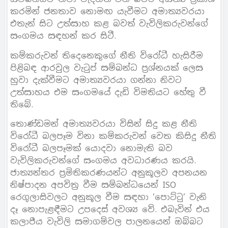
කරමින් ජනතාව නොමඟ යැවීමට අමාත්‍යවරයා
එතැන් සිට උත්සාහ කළ බවත් වැවිලිකරුවන්ගේ
සංගමය සඳහන් කර සිටී.
කම්කරුවන් තිදෙනෙකුගේ නීති විරෝධී හැසිරීම
පිළිබඳ ආරවුල වැටුප් සම්බන්ධ ප්‍රශ්නයක් ලෙස
හුවා දැක්වීමට අමාත්‍යවරයා ගන්නා නිවට
උත්සාහය එම සංගමයේ දැඩි විමතියට හේතු වී
තිබේ.
තොණ්ඩමන් අමාත්‍යවරයා විසින් සිදු කළ නීති
විරෝධී බලපෑම විනා කම්කරුවන් වෙත කිසිදු නීති
විරෝධී බලපෑමක් යොදවා නොමැති බව
වැවිලිකරුවන්ගේ සංගමය අවධාරණය කරයි.
ජාත්‍යන්තර ප්‍රමිතිකරණයන්ට අනුකූලව අපනයන
නිෂ්පාදන අපවිත්‍ර වීම සම්බන්ධයෙන් ISO
රෙගුලාසිවලට අනුකූල වීම සඳහා ‘පොට්ටු’ වැනි
දෑ නොපැළඳීමට උපදෙස් අවශ්‍ය වේ. එබැවින් එය
කලාපීය වැවිලි සමාගම්වල පාලනයෙන් ඔබ්බට