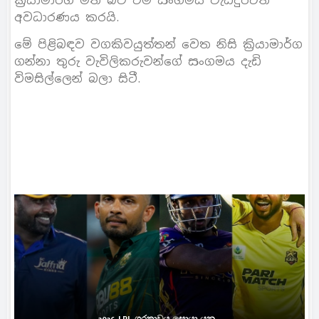
ක්‍රියාමාර්ග මත බව එම සංගමය වැඩිදුරටත්
අවධාරණය කරයි.
මේ පිළිබඳව වගකිවයුත්තන් වෙත නිසි ක්‍රියාමාර්ග
ගන්නා තුරු වැවිලිකරුවන්ගේ සංගමය දැඩි
විමසිල්ලෙන් බලා සිටී.
2026 LPL ශූරතාවය සොයා යන...