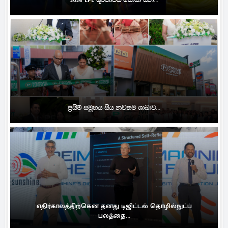
ප්‍රයිම් සමූහය සිය නවතම ශාඛාව...
எதிர்காலத்திற்கென தனது டிஜிட்டல் தொழில்நுட்ப
பலத்தை...