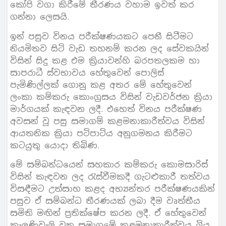
කෝපි වගා කිරීමේ තීරණය වහාම ඉවත් කර
ගන්නා ලෙසයි.
ඉන් පසුව විනය පරීක්ෂණයකට පෙනී සිටීමට
නියමිතව සිටි වැඩ තහනම් කරන ලද සේවකයින්
විසින් සිදු කළ එම ක්‍රියාවන්හි බරපතලකම හා
සාපරාධී ස්වභාවය හේතුවෙන් පොලිස්
පැමිණිල්ලක් ගොනු කළ අතර මේ හේතුවෙන්
ලංකා කම්කරු කොංග්‍රසය විසින් වැඩවර්ජන ක්‍රියා
මාර්ගයක් කැඳවන ලදී. එහෙත් විනය පරීක්ෂණ
අවසන් වූ පසු සමාගම් කළමනාකාරීත්වය විසින්
ආයතනික ක්‍රියා පටිපාටිය අනුගමනය කිරීමට
කටයුතු යොදා තිබිණ.
මේ සම්බන්ධයෙන් සහකාර කම්කරු කොමසාරිස්
විසින් කැඳවන ලද රැස්වීමකදී ගැටළුකාරී තත්වය
විසඳීමට උත්සාහ කළද අභ්‍යන්තර පරීක්ෂණයකින්
පසුව ඒ සම්බන්ධ තීරණයක් ලබා දීම වෘත්තීය
සමිති මඟින් ප්‍රතික්ෂේප කරන ලදී. ඒ හේතුවෙන්
කැලණිවැලි වතු සමාගමේ කළමනාකාරීත්වය බිය