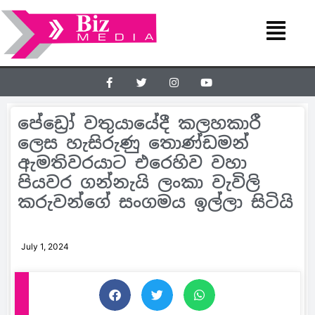
පේඩ්‍රෝ වතුයායේදී කලහකාරී
ලෙස හැසිරුණු තොණ්ඩමන්
ඇමතිවරයාට එරෙහිව වහා
පියවර ගන්නැයි ලංකා වැවිලි
කරුවන්ගේ සංගමය ඉල්ලා සිටියි
July 1, 2024