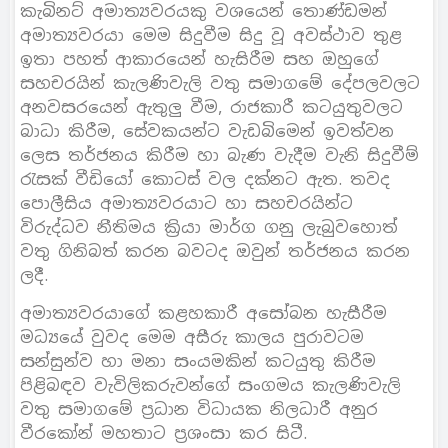
කැබිනට් අමාත්‍යවරයකු වශයෙන් තොණ්ඩමන්
අමාත්‍යවරයා මෙම සිදුවීම සිදු වූ අවස්ථාව තුළ
ඉතා පහත් ආකාරයෙන් හැසිරීම සහ ඔහුගේ
සහචරයින් කැලණිවැලි වතු සමාගමේ දේපලවලට
අනවසරයෙන් ඇතුලු වීම, රාජකාරී කටයුතුවලට
බාධා කිරීම, සේවකයන්ට වැඩබිමෙන් ඉවත්වන
ලෙස තර්ජනය කිරීම හා බැණ වැදීම වැනි සිදුවීම්
රැසක් වීඩියෝ කොටස් වල දක්නට ඇත. තවද
පොලීසිය අමාත්‍යවරයාට හා සහචරයින්ට
විරුද්ධව නීතිමය ක්‍රියා මාර්ග ගනු ලැබුවහොත්
වතු ගිනිබත් කරන බවටද ඔවුන් තර්ජනය කරන
ලදී.
අමාත්‍යවරයාගේ කළහකාරී අසෝබන හැසීරීම
මධ්‍යයේ වුවද මෙම අසීරු කාලය පුරාවටම
සන්සුන්ව හා මනා සංයමකින් කටයුතු කිරීම
පිළිබඳව වැවිලිකරුවන්ගේ සංගමය කැලණිවැලි
වතු සමාගමේ ප්‍රධාන විධායක නිලධාරී අනුර
වීරකෝන් මහතාට ප්‍රශංසා කර සිටී.