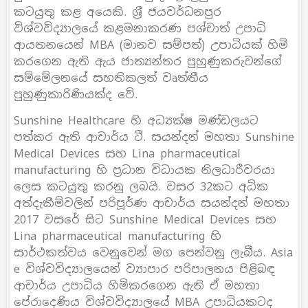
කටයුතු කළ අයෙකි. ශ‍්‍රී ජයවර්ධනපුර
විශ්වවිද්‍යාලයේ කළමනාකරණ පශ්චාත් උපාධි
ආයතනයෙන් MBA (මානව සම්පත්) උපාධියක් හිමි
කරගෙන ඇති ඇය ජාත්‍යන්තර පුහුණුකරුවන්ගේ
සම්මේලනයේ සහතිකලත් වෘත්තීය
පුහුණුකාරිණියක්ද වේ.
Sunshine Healthcare හි අධ්‍යක්ෂ මණ්ඩලයට
පත්කර ඇති ආචාර්ය ටී. සයන්දන් මහතා Sunshine
Medical Devices සහ Lina pharmaceutical
manufacturing හි ප‍්‍රධාන විධායක නිලධාරීවරයා
ලෙස කටයුතු කරනු ලබයි. වසර 32කට අධික
අත්දැකීම්වලින් පරිපූර්ණ ආචාර්ය සයන්දන් මහතා
2017 වසරේ සිට Sunshine Medical Devices සහ
Lina pharmaceutical manufacturing හි
සාර්ථකත්වය වෙනුවෙන් මග පෙන්වනු ලැබීය. Asia
e විශ්වවිද්‍යාලයෙන් ව්‍යාපාර පරිපාලනය පිළිබඳ
ආචාර්ය උපාධිය හිමිකරගෙන ඇති ඒ මහතා
පේරාදෙණිය විශ්වවිද්‍යාලයේ MBA උපාධියකටද