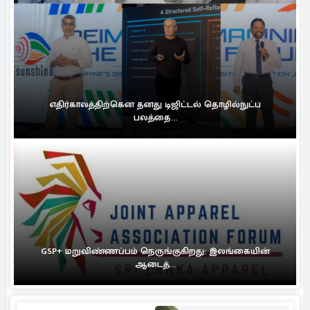
எதிர்காலத்திற்கென தனது டிஜிட்டல் தொழில்நுட்ப
பலத்தை...
GSP+ மறுவிண்ணப்பம் நெருங்குகிறது: இலங்கையின்
ஆடைத்...