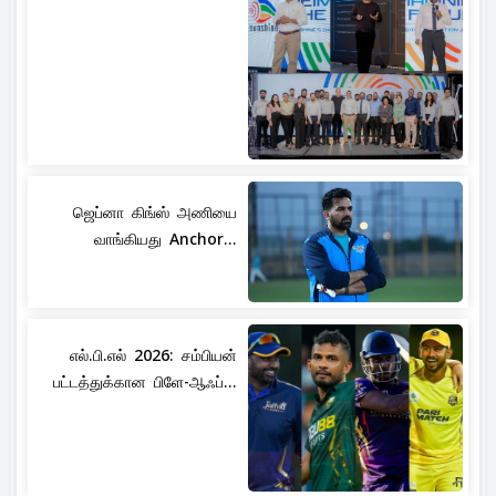
ஜெப்னா கிங்ஸ் அணியை
வாங்கியது Anchor...
எல்.பி.எல் 2026: சம்பியன்
பட்டத்துக்கான பிளே-ஆஃப்...