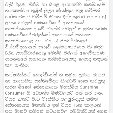
වැඩි දියුණු කිරීම හා සියලූ අංශයන්හි කණ්ඩායම්
නායකත්වය තුළින් මූල්‍ය ක්ෂේත‍්‍රය තුළ සවිමත්
වාර්තාවකට හිමිකම් කියන දීප්තිකුමාර මහතා ශ‍්‍රී
ලංකා වරලත් ගණකාධිකාරී ආයතනයේ
සාමාජිකයෙකුද වේ. එසේම වරලත් කළමනාකරණ
ගණකාධිකාරීවරුන්ගේ ආයතනයේ සහායක
සාමාජිකයකුද වන ඔහු ශ‍්‍රී ජයවර්ධනපුර
විශ්වවිද්‍යාලයේ අලෙවි කළමනාකරණය පිළිබඳව
B.Sc. උපාධිධාරියෙකු මෙන්ම වරලත් අලෙවිකරණ
ආයතනයේ සහායක සාමාජිකයෙකු ලෙසද සඳහන්
කළ හැකිය.
සන්ෂයින්යින් හොල්ඩිංග්ස් හි සමූහ ප‍්‍රධාන මානව
හා ආයතනික සන්නිවේදන නිලධාරී ලෙස කටයුතු
කරන මිෂෙල් සේනානායක මහත්මිය Sunshine
Consumer හි අධ්‍යක්ෂ මණ්ඩලයට පත් කර ඇත.
වසර 27කට වැඩි වෘත්තීය පලපුරුද්දක් සහිත
සේනානායක මහත්මිය ඉන් වසර 15ක කාලයක්
පුරා මානව සම්පත් කටයුතුවල ප‍්‍රමුඛත්වයක් ගෙන