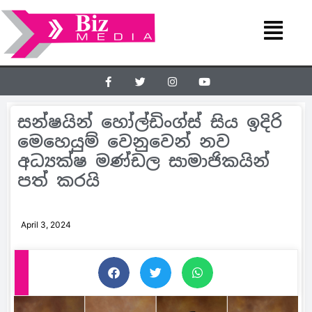
සන්ෂයින් හෝල්ඩිංග්ස් සිය ඉදිරි
මෙහෙයුම් වෙනුවෙන් නව
අධ්‍යක්ෂ මණ්ඩල සාමාජිකයින්
පත් කරයි
April 3, 2024