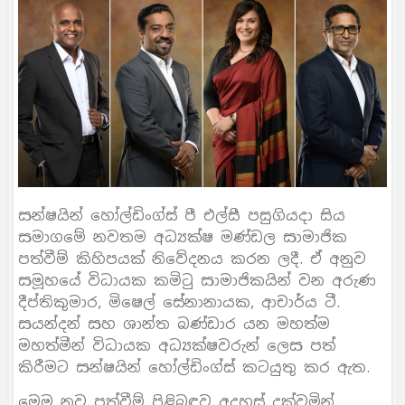
සන්ෂයින් හෝල්ඩිංග්ස් පී එල්සී පසුගියදා සිය
සමාගමේ නවතම අධ්‍යක්ෂ මණ්ඩල සාමාජික
පත්වීම් කිහිපයක් නිවේදනය කරන ලදී. ඒ අනුව
සමූහයේ විධායක කමිටු සාමාජිකයින් වන අරුණ
දීප්තිකුමාර, මිෂෙල් සේනානායක, ආචාර්ය ටී.
සයන්දන් සහ ශාන්ත බණ්ඩාර යන මහත්ම
මහත්මීන් විධායක අධ්‍යක්ෂවරුන් ලෙස පත්
කිරීමට සන්ෂයින් හෝල්ඩිංග්ස් කටයුතු කර ඇත.
මෙම නව පත්වීම් පිළිබඳව අදහස් දක්වමින්