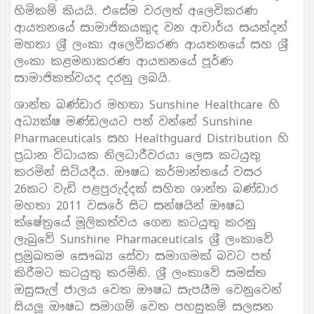
හිමිකම් කියයි. එසේම වරලත් අලෙවිකරණ
ආයතනයේ සාමාජිකයකුද වන ආචාර්ය සයන්දන්
මහතා ශ‍්‍රී ලංකා අලෙවිකරණ ආයතනයේ සහ ශ‍්‍රී
ලංකා කළමනාකරණ ආයතනයේ පූර්ණ
සාමාජිකත්වයද දරනු ලබයි.
ශාන්ත බණ්ඩාර මහතා Sunshine Healthcare හි
අධ්‍යක්ෂ මණ්ඩලයට පත් වන්නේ Sunshine
Pharmaceuticals සහ Healthguard Distribution හි
ප‍්‍රධාන විධායක නිලධාරීවරයා ලෙස කටයුතු
කරමින් සිටියදීය. ඖෂධ කර්මාන්තයේ වසර
26කට වැඩි පළපුරුද්දක් සහිත ශාන්ත බණ්ඩාර
මහතා 2011 වසරේ සිට සන්ෂයින් ඖෂධ
ක්ෂේත‍්‍රයේ මූලිකත්වය ගෙන කටයුතු කරනු
ලැබුවේ Sunshine Pharmaceuticals ශ‍්‍රී ලංකාවේ
ප‍්‍රමුඛතම සෞඛ්‍ය සේවා සමාගමක් බවට පත්
කිරීමට කටයුතු කරමිනි. ශ‍්‍රී ලංකාවේ සමස්ත
ඔසුසැල් ජාලය වෙත ඖෂධ සැපයීම වෙනුවෙන්
සියලූ ඖෂධ සමාගම් වෙත පහසුකම් සලසන