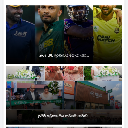
2026 LPL ශූරතාවය සොයා යන...
ප්‍රයිම් සමූහය සිය නවතම ශාඛාව...