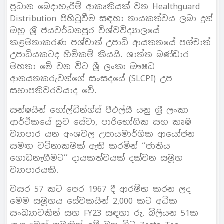
ප‍්‍රධාන බෙදාහැරීම් ආකෘතියක් වන Healthguard
Distribution පිහිටුවීම සඳහා නායකත්වය ලබා දුන්
ඔහු ශ‍්‍රී ජයවර්ධනපුර විශ්වවිද්‍යාලයේ
කළමනාකරණ පශ්චාත් උපාධි ආයතනයේ පශ්චාත්
උපාධියකටද හිමිකම් කියයි. ශාන්ත බණ්ඩාර
මහතා මේ වන විට ශ්‍රී ලංකා ඖෂධ
ආනයනකරුවන්ගේ සංසදයේ (SLCPI) උප
සභාපතිවරවයාද වේ.
සන්ෂයින් හෝල්ඩින්ග්ස් පීඑල්සී යනු ශ‍්‍රී ලංකා
ආර්ථිකයේ සුව සේවා, පාරිභෝගික සහ කෘෂි
ව්‍යාපාර යන අංශවල උපායමාර්ගික ආයෝජන
සමඟ වටිනාකමක් ඇති කරමින් ‘’ජාතිය
ගොඩනැගීමට’’ දායකත්වයක් දක්වන සමූහ
ව්‍යාපාරයකි.
වසර 57 කට පෙර 1967 දී ආරම්භ කරන ලද
මෙම සමූහය සේවකයින් 2,000 කට අධික
සංඛ්‍යාවකින් සහ FY23 සඳහා රු. බිලියන 51ක