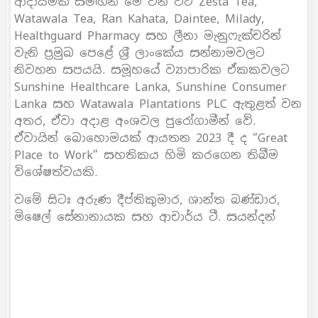
ආදායමක් සමඟින් මේ වන විට Zesta Tea,
Watawala Tea, Ran Kahata, Daintee, Milady,
Healthguard Pharmacy සහ ලීනා මැනුෆැක්චරින්
වැනි ප‍්‍රමුඛ පෙළේ ශ‍්‍රී ලාංකේය සන්නාමවලට
නිවහන සපයයි. සමූහයේ ව්‍යාපාරික ඒකකවලට
Sunshine Healthcare Lanka, Sunshine Consumer
Lanka සහ Watawala Plantations PLC ඇතුළත් වන
අතර, ඒවා අදාළ අංශවල පුරෝගාමීන් වේ.
ඒවායින් බොහොමයක් ආයතන 2023 දී ද “Great
Place to Work” සහතිකය හිමි කරගෙන තිබීම
විශේෂත්වයකි.
වමේ සිටඃ අරුණ දීප්තිකුමාර, ශාන්ත බණ්ඩාර,
මිෂෙල් සේනානායක සහ ආචාර්ය ටී. සයන්දන්