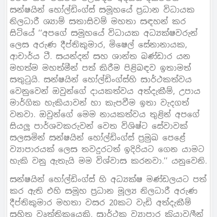
සන්ෂයින් හෝල්ඩිංග්ස් සමූහයේ ප‍්‍රධාන විධායක
නිලධාරී ශ්‍යාම් සතාසිවම් මහතා සඳහන් කර
සිටියේ ‘‘අපගේ සමූහයේ විධායක අධ්‍යක්ෂවරුන්
ලෙස අරුණ දීප්තිකුමාර, මිෂෙල් සේනානායක,
ආචාර්ය ටී. සයන්දන් සහ ශාන්ත බණ්ඩාර යන
මහත්ම මහත්මීන් පත් කිරීම පිළිබඳව ඉතාමත්
සතුටුයි. සන්ෂයින් හෝල්ඩිංග්ස්හි සාර්ථකත්වය
වෙනුවෙන් ඔවුන්ගේ දායකත්වය අත්දැකීම්, උපාය
මාර්ගික හැකියාවන් හා කැපවීම ඉතා වැදගත්
වනවා. ඔවුන්ගේ මෙම නායකත්වය තුළින් අපගේ
සියලූ පාර්ශවකරුවන් වෙත විශිෂ්ට සේවාවක්
සලසමින් සන්ෂයින් හෝල්ඩිංග්ස් ප‍්‍රමුඛ පෙළේ
ව්‍යාපාරයක් ලෙස තවදුරටත් ඉදිරියට ගෙන යාමට
හැකි වනු ඇතැයි මම විශ්වාස කරනවා.’’ යනුවෙනි.
සන්ෂයින් හෝල්ඩිංග්ස් හි අධ්‍යක්ෂ මණ්ඩලයට පත්
කර ඇති එහි සමූහ ප‍්‍රධාන මූල්‍ය නිලධාරී අරුණ
දීප්තිකුමාර මහතා වසර 20කට වැඩි අත්දැකීම්
සහිත වෘත්තිකයෙකි. සාර්ථක ව්‍යාපාර ක‍්‍රියාවලීන්