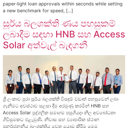
paper-light loan approvals within seconds while setting
a new benchmark for speed, […]
සූර්ය බලශක්ති ණය පහසුකම්
ලබාදීම සඳහා HNB සහ Access
Solar අත්වැල් බැඳගනී
ශ්‍රී ලංකාව පුරා සූර්ය බලශක්ති විසඳුම් වඩාත් පහසුවෙන් ලබා
ගැනීමට අවස්ථාව සලසා දීම අරමුණු කරමින් HNB සහ
Access Solar පුද්ගලික සමාගම පසුගියදා නිල අවබෝධතා
ගිවිසුමකට එළැඹුණි. නිවාස සහ ව්‍යාපාරික ස්ථාන
පුනර්ජනනීය බලශක්තිය වෙත යොමු කිරීම මෙම