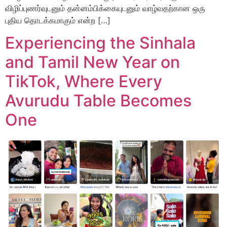
விழிப்புணர்வுடனும் தன்னம்பிக்கையுடனும் வாழ்வதற்கான ஒரு
புதிய தொடக்கமாகும் என்ற […]
Experiencing the Sinhala
and Tamil New Year on
TikTok, Where Every
Avurudu Table Becomes
One