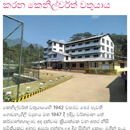
කරන කෙනිල්වර්ත් වතුයාය
කෙනිල්වර්ත් වතුයායෙහි 1942 වසරට පෙර පැවති
ගොඩනැගිලි ව්‍යුහය මත 1947 දී ඉදිවූ වර්තමාන තේ
කර්මාන්තශාලාව අද දක්වාම ක්‍රියාත්මක වන අතර නිසි
ප්‍රමිතියකට අනුව අඹරා ගන්නා ලද දිගු සිහින් කොළ මගින් පැය