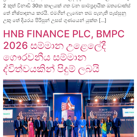
2 කුත් විනාඩි 30ක කාලයක් ගත වන සාම්ප්‍රදායික ඔතඩොක්ස්
තේ නිෂ්පාදනය කරයි. එමගින් ලැබෙන තඹ පැහැති පෑස්සුනු
උකු තේ දියරය පිරිපුන් උසස් ගුණයෙන් යුක්ත […]
HNB FINANCE PLC, BMPC
2026 සම්මාන උළෙලේදී
ගෞරවනීය සම්මාන
ද්විත්වයකින් පිදුම් ලබයි