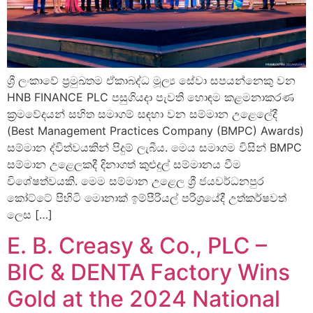
ශ්‍රී ලංකාවේ ප්‍රමුඛතම ඒකාබද්ධ මූල්‍ය සේවා සපයන්නෙකු වන
HNB FINANCE PLC පසුගියදා පැවති හොඳම කළමනාකරණ
ක්‍රමවේදයන් සහිත සමාගම් සඳහා වන සම්මාන උළෙලේදී
(Best Management Practices Company (BMPC) Awards)
සම්මාන ද්විත්වයකින් පිදුම් ලැබීය. මෙය සමාගම විසින් BMPC
සම්මාන උළෙලකදී දිනාගත් කුළුදුල් සම්මානය වීම
විශේෂත්වයකි. මෙම සම්මාන උළෙල ශ්‍රී ජයවර්ධනපුර
කෝට්ටේ පිහිටි මොනාක් ඉම්පීරියල් පරිශ්‍රයේදී උත්කර්ෂවත්
ලෙස […]
E. B. Creasy & Co., PLC –
BIC & DENTA Factory Wins
Gold at the 2024 National