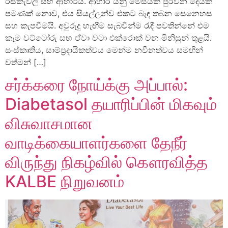
රසකැවිලි සහ ආහාරයි. ආහාර යනු මේසයක් පුරවන දෙයක්
පමණක් නොව, එය සියල්ලන්ව එකට බැඳ තබන සෙනෙහස
සහ කැපවීමයි. අවුරුදු හැඟීම සැබවින්ම රැඳී පවතින්නේ එම
කෑම වට්ටෝරු සහ ඒවා වටා එක්රොක් වන මිනිසුන් තුළයි.
සංස්කෘතිය, සාම්ප්‍රදායිකත්වය මෙන්ම නවීනත්වය සමඟින්
වත්මන් […]
சர்க்கரை நோய்க்கு அப்பால்:
Diabetasol தயாரிப்பின் மிகவும்
விசுவாசமான
வாடிக்கையாளர்களை தேநீர்
விருந்து நிகழ்வில் கௌரவித்த
KALBE நிறுவனம்