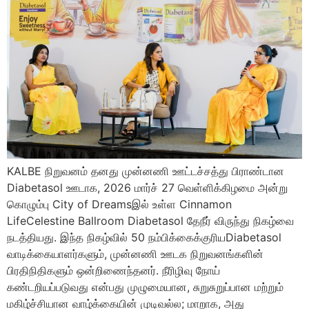
KALBE நிறுவனம் தனது முன்னணி ஊட்டச்சத்து பிராண்டான
Diabetasol ஊடாக, 2026 மார்ச் 27 வெள்ளிக்கிழமை அன்று
கொழும்பு City of Dreamsஇல் உள்ள Cinnamon
LifeCelestine Ballroom Diabetasol தேநீர் விருந்து நிகழ்வை
நடத்தியது. இந்த நிகழ்வில் 50 நம்பிக்கைக்குரியDiabetasol
வாடிக்கையாளர்களும், முன்னணி ஊடக நிறுவனங்களின்
பிரதிநிதிகளும் ஒன்றிணைந்தனர். நீரிழிவு நோய்
கண்டறியப்படுவது என்பது முழுமையான, சுறுசுறுப்பான மற்றும்
மகிழ்ச்சியான வாழ்க்கையின் முடிவல்ல; மாறாக, அது