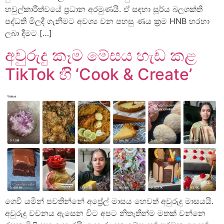
හවුල්කාරීත්වයේ ප්‍රධාන අරමුණයි. ඒ සඳහා සූර්ය බලශක්ති
පද්ධති මිලදී ගැනීමට අවශ්‍ය වන පහසු ණය ක්‍රම HNB හරහා
ලබා දීමට […]
අවුරුදු කෑම මේසය හැඩ කළ
TikTok හිි ‘Cook & Create’
ගෙවී යමින් පවතින්නේ අප්‍රේල් මාසය හෙවත් අවුරුදු මාසයයි.
අවුරුදු වචනය ඇසෙන විට අපට නිතැතින්ම මතක් වන්නෙ