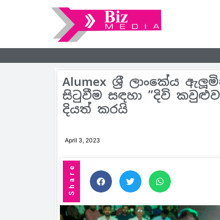
Alumex ශ‍්‍රී ලාංකේය ඇලූම
සිටුවීම සඳහා ”දිවි කවුළ
දියත් කරයි
April 3, 2023
Share