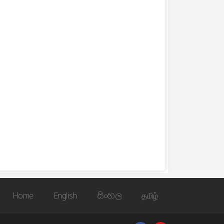
Home
English
සිංහල
தமிழ்