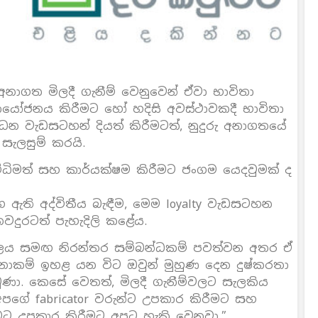
නාගත මිලදී ගැනීම් වෙනුවෙන් ඒවා භාවිතා
ා ආයෝජනය කිරීමට හෝ හදිසි අවස්ථාවකදී භාවිතා
වර්ධන වැඩසටහන් දියත් කිරීමටත්, නුදුරු අනාගතයේ
් සැලසුම් කරයි.
් විධිමත් සහ කාර්යක්ෂම කිරීමට ජංගම යෙදවුමක් ද
 ඇති අද්විතීය බැඳීම, මෙම loyalty වැඩසටහන
දුරටත් පැහැදිලි කළේය.
ාලය සමඟ නිරන්තර සම්බන්ධකම් පවත්වන අතර ඒ
 වටිනාකම් ඉහළ යන විට ඔවුන් මුහුණ දෙන දුෂ්කරතා
ා. කෙසේ වෙතත්, මිලදී ගැනීම්වලට සැලකිය
 අපගේ fabricator වරුන්ට උපකාර කිරීමට සහ
ීමට උපකාර කිරීමට අපට හැකි වෙනවා.”