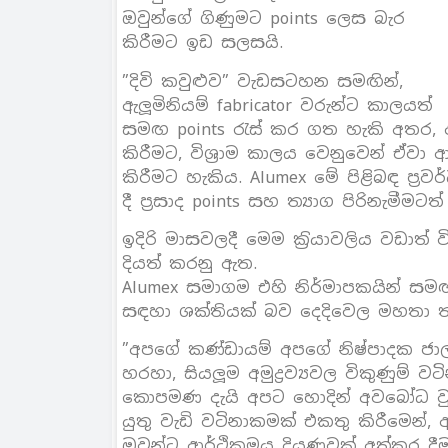
ඔවුන්ගේ ගිණුමට points ලෙස බැර
කිරීමට ඉඩ සලසයි.
”දිවි කවුළුව” වැඩසටහන සමඟින්,
ඇලූමිනියම් fabricator වරුන්ට කාලයත්
සමඟ points රැස් කර ගත හැකි අතර, අ
කිරීමට, විශ‍්‍රාම කාලය වෙනුවෙන් ඒව
කිරීමට හැකිය. Alumex මේ පිළිබඳ ප‍්‍ර
දී ප‍්‍රසාද points සහ ත්‍යාග පිරිනැමීමටත
ඉදිරි මාසවලදී මෙම ක‍්‍රියාවලිය වඩාත
දියත් කරනු ඇත.
Alumex සමාගම එහි නිර්මාපකයින් සමඟ
සඳහා ශක්තියක් බව දෙදිවෙල මහතා තව
”අපගේ කණ්ඩායම් අපගේ නිෂ්පාදක ජ
හරහා, සියලූම අමුද්‍රව්‍යවල විකුණුම්
කොපමණ දැයි අපට හොදින් අවබෝධ වුණ
යුතු වැඩි වටිනාකමක් එකතු කිරීමෙන්,
ඔවුන්ට ආර්ථිකමය දියුණුවක් අත්කර ද