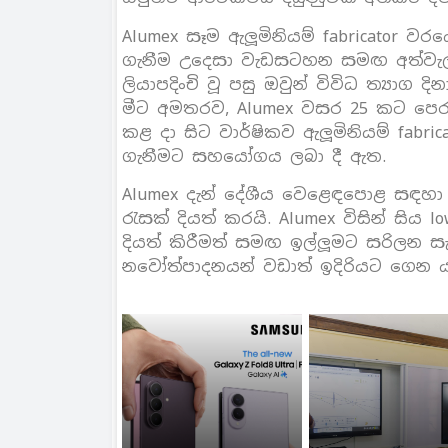
Alumex සෑම ඇලූමිනියම් fabricator වර
ගැනීම උදෙසා වැඩසටහන සමඟ අත්වැල
ලියාපදිංචි වූ පසු ඔවුන් විවිධ ත්‍යාග ද
මීට අමතරව, Alumex වසර 25 කට පෙර සි
කළ දා සිට වාර්ෂිකව ඇලූමිනියම් fabr
ගැනීමට සහයෝගය ලබා දී ඇත.
Alumex දැන් දේශීය වෙළෙඳපොළ සඳහා ආ
රැසක් දියත් කරයි. Alumex විසින් සිය
දියත් කිරීමත් සමඟ ඉල්ලූමට සරිලන සැපය
නවෝත්පාදනයන් වඩාත් ඉදිරියට ගෙන 