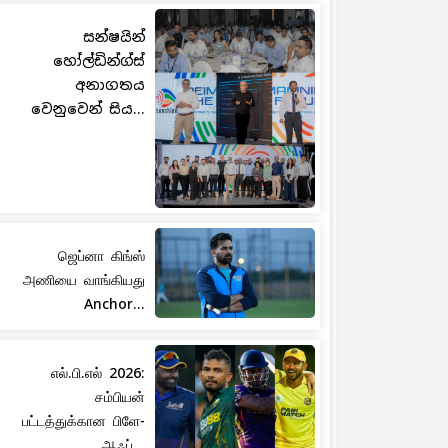
සන්ෂයින්
හෝල්ඩින්ග්ස්
අනාගතය
වෙනුවෙන් සිය...
ஜெப்னா கிங்ஸ்
அணியை வாங்கியது
Anchor...
எல்.பி.எல் 2026:
சம்பியன்
பட்டத்துக்கான பிளே-
ஆஃப்...