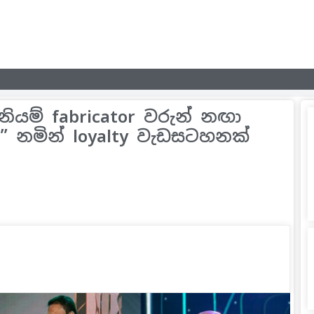
ිනියම් fabricator වරුන් නඟා
ුව” නමින් loyalty වැඩසටහනක්