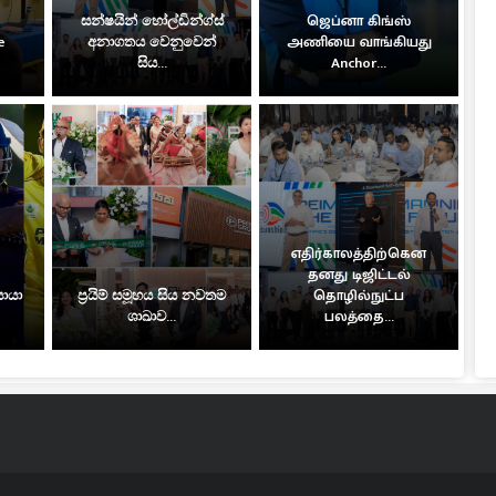
සන්ෂයින් හෝල්ඩින්ග්ස්
ஜெப்னா கிங்ஸ்
e
අනාගතය වෙනුවෙන්
அணியை வாங்கியது
සිය...
Anchor...
எதிர்காலத்திற்கென
தனது டிஜிட்டல்
සොයා
ප්‍රයිම් සමූහය සිය නවතම
தொழில்நுட்ப
ශාඛාව...
பலத்தை...