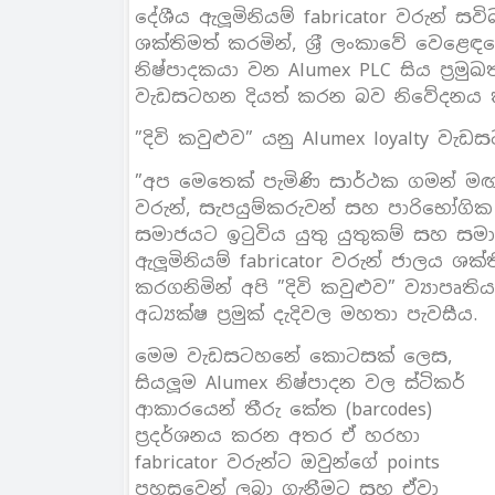
දේශීය ඇලූමිනියම් fabricator වරුන් ස
ශක්තිමත් කරමින්, ශ‍්‍රී ලංකාවේ වෙළෙඳ
නිෂ්පාදකයා වන Alumex PLC සිය ප‍්‍රම
වැඩසටහන දියත් කරන බව නිවේදනය 
”දිවි කවුළුව” යනු Alumex loyalty වැඩ
”අප මෙතෙක් පැමිණි සාර්ථක ගමන් මඟ 
වරුන්, සැපයුම්කරුවන් සහ පාරිභෝගික ප‍
සමාජයට ඉටුවිය යුතු යුතුකම් සහ සමාජ
ඇලූමිනියම් fabricator වරුන් ජාලය ශක
කරගනිමින් අපි ”දිවි කවුළුව” ව්‍යාපෘ
අධ්‍යක්ෂ ප‍්‍රමුක් දැදිවල මහතා පැවසීය.
මෙම වැඩසටහනේ කොටසක් ලෙස,
සියලූම Alumex නිෂ්පාදන වල ස්ටිකර්
ආකාරයෙන් තීරු කේත (barcodes)
ප‍්‍රදර්ශනය කරන අතර ඒ හරහා
fabricator වරුන්ට ඔවුන්ගේ points
පහසුවෙන් ලබා ගැනීමට සහ ඒවා