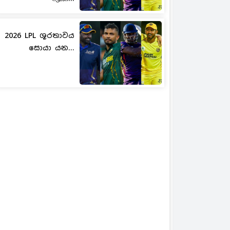
2026 LPL ශූරතාවය
සොයා යන...