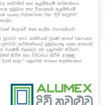
විබල ගන්වමින් සහ ඇලූමිනියම් කර්මාන්තය
පොළ ප‍්‍රමුඛයා සහ විශාලතම ඇලූමිනියම්
ුඛතම loyalty වැඩසටහන වන ”දිවි කවුළුව”
කළේය.
සටහන් මාලාවේ මෑත කාලීන ව්‍යාපෘතියයි.
පුරාවට අපට ශක්තියක් වුණේ අපගේ fabricator
්‍රජාවයි. කර්මාන්තයේ ප‍්‍රමුඛයෙකු ලෙස අපගෙන්
 වගකීම් පිළබඳව අපි දැනුවත්ව සිටිනවා.
්තිමත් කිරීම සහ වර්ධනය කිරීම අරමුණු
තිය දියත් කළා.” යනුවෙන් Alumex කළමනාකාර