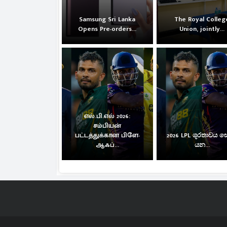
Samsung Sri Lanka
The Royal Colleg
Opens Pre-orders...
Union, jointly...
எல்.பி.எல் 2026:
சம்பியன்
பட்டத்துக்கான பிளே-
2026 LPL ශූරතාවය 
ஆஃப்...
යන...