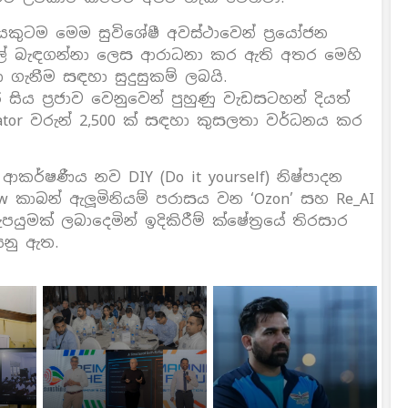
යෙකුටම මෙම සුවිශේෂී අවස්ථාවෙන් ප‍්‍රයෝජන
් බැඳගන්නා ලෙස ආරාධනා කර ඇති අතර මෙහි
ිනා ගැනීම සඳහා සුදුසුකම් ලබයි.
ය ප‍්‍රජාව වෙනුවෙන් පුහුණු වැඩසටහන් දියත්
icator වරුන් 2,500 ක් සඳහා කුසලතා වර්ධනය කර
කර්ෂණීය නව DIY (Do it yourself) නිෂ්පාදන
 low කාබන් ඇලූමිනියම් පරාසය වන ‘Ozon’ සහ Re_AI
ුමක් ලබාදෙමින් ඉදිකිරීම් ක්ෂේත‍්‍රයේ තිරසාර
යනු ඇත.