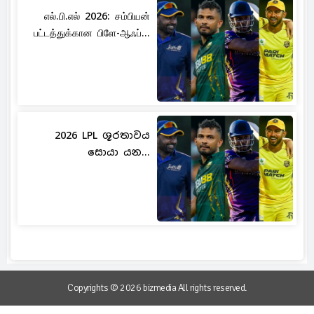
எல்.பி.எல் 2026: சம்பியன்
பட்டத்துக்கான பிளே-ஆஃப்...
2026 LPL ශූරතාවය
සොයා යන...
Copyrights © 2026 bizmedia All rights reserved.