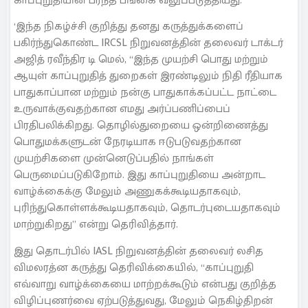
காப்புறுதியின் பரந்த பங்கை வலுப்படுத்தியது.
‘இந்த நிகழ்ச்சி குறித்து தனது கருத்துக்களைப்
பகிர்ந்துகொண்ட IRCSL நிறுவனத்தின் தலைவர் டாக்டர்
அஜித் ரவீந்திர டி மெல், “இந்த முயற்சி பொது மற்றும்
ஆயுள் காப்புறுதித் துறைகள் இரண்டிலும் நிதி ரீதியாக
பாதுகாப்பான மற்றும் நன்கு பாதுகாக்கப்பட்ட நாட்டை
உருவாக்குவதற்கான எமது அர்ப்பணிப்பைப்
பிரதிபலிக்கிறது. தொழில்துறையை ஒன்றிணைத்து
பொதுமக்களுடன் நேரடியாக ஈடுபடுவதற்கான
முயற்சிகளை முன்னெடுப்பதில் நாங்கள்
பெருமைப்படுகிறோம். இது காப்புறுதியை அன்றாட
வாழ்க்கைக்கு மேலும் அணுகக்கூடியதாகவும்,
புரிந்துகொள்ளக்கூடியதாகவும், தொடர்புடையதாகவும்
மாற்றுகிறது” என்று தெரிவித்தார்.
இது தொடர்பில் IASL நிறுவனத்தின் தலைவர் லசித
விமலரத்ன கருத்து தெரிவிக்கையில், “காப்புறுதி
எவ்வாறு வாழ்க்கையை மாற்றக்கூடும் என்பது குறித்த
விழிப்புணர்வை ஏற்படுத்துவது, மேலும் நெகிழ்திறன்