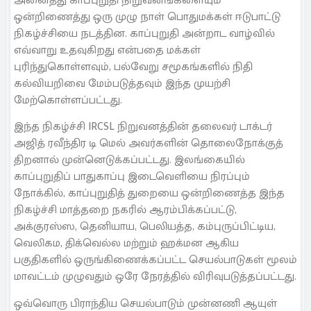
அனைத்து காப்புறுதி நிறுவனங்களையும்
ஒன்றிணைத்து ஒரு முழு நாள் பொதுமக்கள் ஈடுபாட்டு
நிகழ்ச்சியை நடத்தின. காப்புறுதி அன்றாட வாழ்வில்
எவ்வாறு உதவுகிறது என்பதை மக்கள்
புரிந்துகொள்ளவும், பல்வேறு சமூகங்களில் நிதி
கல்வியறிவை மேம்படுத்தவும் இந்த முயற்சி
மேற்கொள்ளப்பட்டது.
இந்த நிகழ்ச்சி IRCSL நிறுவனத்தின் தலைவர் டாக்டர்
அஜித் ரவீந்திர டி மெல் அவர்களின் தொலைநோக்குத்
திறனால் முன்னெடுக்கப்பட்டது. இலங்கையில்
காப்புறுதிப் பாதுகாப்பு இடைவெளியை நிரப்பும்
நோக்கில், காப்புறுதித் துறையை ஒன்றிணைத்த இந்த
நிகழ்ச்சி மாத்தறை நகரில் ஆரம்பிக்கப்பட்டு,
அக்குரஸ்ஸ, தெனியாய, பெலியத்த, கம்புருப்பிட்டிய,
வெலிகம, திக்வெல்ல மற்றும் ஹக்மன ஆகிய
பகுதிகளில் ஒருங்கிணைக்கப்பட்ட செயல்பாடுகள் மூலம்
மாவட்டம் முழுவதும் ஒரே நேரத்தில் விரிவுபடுத்தப்பட்டது.
ஒவ்வொரு பிராந்திய செயல்பாடும் முன்னணி ஆயுள்