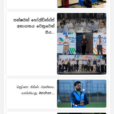
සන්ෂයින් හෝල්ඩින්ග්ස්
අනාගතය වෙනුවෙන්
සිය...
ஜெப்னா கிங்ஸ் அணியை
வாங்கியது Anchor...