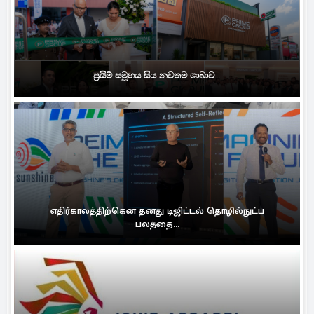
ප්‍රයිම් සමූහය සිය නවතම ශාඛාව...
எதிர்காலத்திற்கென தனது டிஜிட்டல் தொழில்நுட்ப
பலத்தை...