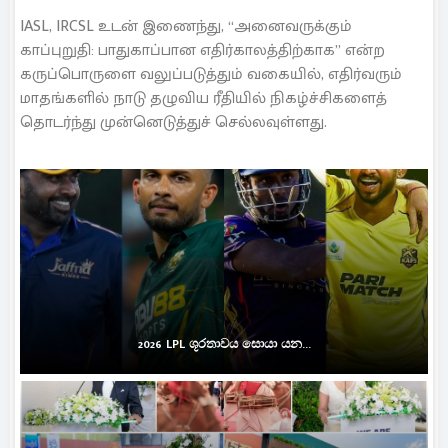
IASL, IRCSL உடன் இணைந்து, “அனைவருக்கும்
காப்புறுதி: பாதுகாப்பான எதிர்காலத்திற்காக” என்ற
கருப்பொருளை வலுப்படுத்தும் வகையில், எதிர்வரும்
மாதங்களில் நாடு தழுவிய ரீதியில் நிகழ்ச்சிகளைத்
தொடர்ந்து முன்னெடுத்துச் செல்லவுள்ளது.
2026 LPL ශූරතාවය සොයා යන...