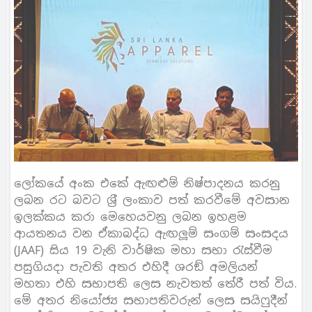
ලෝකයේ අංක එකේ ඇඟළුම් නිෂ්පාදනය කරනු
ලබන රට බවට ශ‍්‍රී ලංකාව පත් කරවීමේ අවසාන
ඉලක්කය කරා මෙහෙයවනු ලබන ඉහළම
ආයතනය වන ඒකාබද්ධ ඇඟලූම් සංගම් සංසදය
(JAAF) සිය 19 වැනි වාර්ෂික මහා සභා රැස්වීම
පසුගියදා පැවති අතර එහිදී ශරඞ් අමලියන්
මහතා එහි සභාපති ලෙස නැවතත් තේරී පත් විය.
මේ අතර නියෝජ්‍ය සභාපතිවරුන් ලෙස සයිෆුදීන්