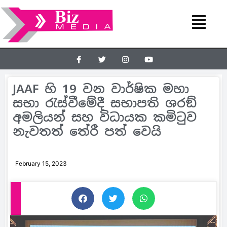
JAAF හි 19 වන වාර්ෂික මහා
සභා රැස්වීමේදී සභාපති ශරඞ්
අමලියන් සහ විධායක කමිටුව
නැවතත් තේරී පත් වෙයි
February 15, 2023