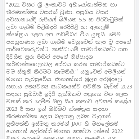
”2022 වසර ශ‍්‍රී ලංකාවට අභියෝගාත්මක හා
තීරණාත්මක වසරක් වුණා. පසුගිය වසර
අවසානයේදී රුපියල් බිලියන 5.5 ක පිරිවැටුමක්
ලබා ගැනීම පිළිබඳව රෙදිපිළි හා ඇඟලූම්
ක්ෂේත‍්‍රය ලෙස අප ආඩම්බර විය යුතුයි. මෙම
ජයග‍්‍රහණය ලබා ගැනීම වෙනුවෙන් කැප වූ අපගේ
පාර්ශවකරුවන්ට, කණ්ඩායම් සාමාජිකයින්ට සහ
දිවයින පුරා පිහිටි අපගේ නිෂ්පාදන
කර්මාන්තශාලාවල සේවය කරන සාමාජිකයින්ට
මම ස්තූති කිරීමට කැමතියි.’’ යනුවෙන් අමලියන්
මහතා පැවසුවේය. ජාත්‍යන්තර මූල්‍ය අරමුදලේ
සහාය අත්‍යවශ්‍ය සාධකයක්ව පවතින බැවින් 2023
සඳහා සුබවාදී ඉදිරි දැක්මකට අනුගත වන ලෙස
මතක් කර දෙමින් ඔහු සිය කතාව අවසන් කළේය.
2023 දී සහ ඉන් ඔබ්බට ක්ෂේත‍්‍රය සඳහා
තීරණාත්මක ලෙස බලපානු ලබන වැදගත්
ප‍්‍රතිපත්ති ඉස්මතු කරමින් JAAF හි මහලේකම්
යොහාන් ලෝරන්ස් මහතා පෙන්වා දුන්නේ 2022
වසර ඇඟලූම් අපනයන සඳහා සැලකිය යුතු