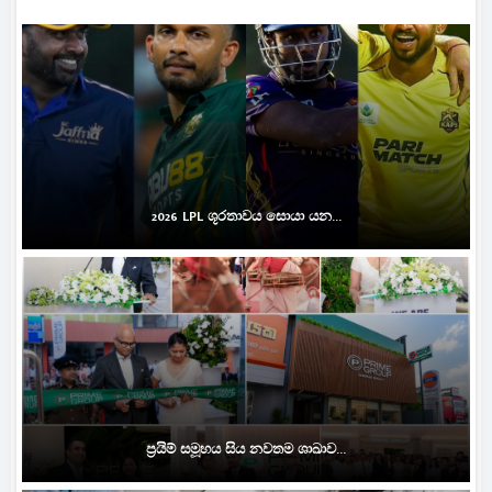
2026 LPL ශූරතාවය සොයා යන...
ප්‍රයිම් සමූහය සිය නවතම ශාඛාව...