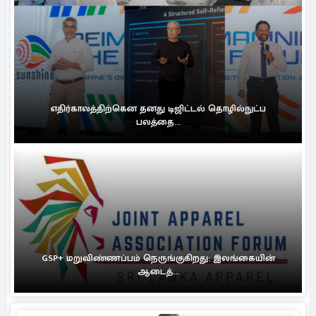
எதிர்காலத்திற்கென தனது டிஜிட்டல் தொழில்நுட்ப
பலத்தை...
GSP+ மறுவிண்ணப்பம் நெருங்குகிறது: இலங்கையின்
ஆடைத்...