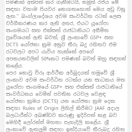
පමණක් අත්පත් කර ගැනීමටයි, නමුත් රජය මේ
සඳහා වහාම පියවර නොගතහොත් මෙය අඩු වනු
ඇත.’’ බංග්ලාදේශය අවම සංවර්ධිත රටක් ලෙස
වර්ගීකරණය කර ඇති අතර, එයට යුරෝපා
සංගමයට සහ එක්සත් රාජධානියට අසීමිත
ප‍්‍රවේශයක් ඇති බවත්, ශ‍්‍රී ලංකාවේ GSP+ සහ
DCTS යෝජනා ක‍්‍රම අනුව තීරු බදු රහිතව එම
රටවලට අපට යැවිය හැක්කේ අපගේ
අපනයනවලින් 50%කට පමණක් බවත් ඔහු සඳහන්
කළේය.
පෙර නොවූ විරූ ආර්ථික අර්බුදයක් හමුවේ ශ‍්‍රී
ලංකාව අවම සංවර්ධිත රටක්ය යන සාධකය මත
යුරෝපා සංගමයේ GSP+ සහ එක්සත් රාජධානියේ
සංවර්ධනය වෙමින් පවතින රටවල වෙළඳ
යෝජනා ක‍්‍රමය (DCTS) යන යෝජනා ක‍්‍රම දෙක
සඳහා Rules of Origin ලිහිල් කිරීමට JAAF අදාල
බලධාරීන්ට අඛණ්ඩව කරුණු ඉදිරිපත් කළ බව
මෙහිදී ලෝරන්ස් මහතා පැහැදිලි කළේය. ශ‍්‍රී
ලංකාවේ ඇඟලූම් සඳහා ඉන්දියාවේ තීරුබදු රහිත