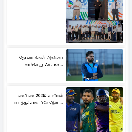
ஜெப்னா கிங்ஸ் அணியை
வாங்கியது Anchor...
எல்.பி.எல் 2026: சம்பியன்
பட்டத்துக்கான பிளே-ஆஃப்...