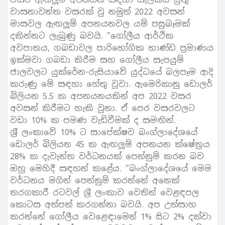
වාසනාවන්ත වසරක් වු නමුත් 2022 අවසන්
මාසවල ඇඟලූම් අපනයනවල යම් පසුබෑමක්
දකින්නට ලැබුණු බවයි. ”ගෝලීය ආර්ථික
අවපාතය, ගබඩාවල පාරිභෝගික භාණ්ඩ ප‍්‍රමාණය
ඉක්මවා ගබඩා කිරීම සහ ගෝලීය සැපයුම්
ජාලවලට යුක්රේන-රුසියාවේ යුද්ධයේ බලපෑම ආදි
කරුණු මේ සඳහා හේතු වූවා. ඇමෙරිකානු ඩොලර්
බිලියන 5.5 ක අපනයනයකින් අප 2022 වසර
අවසන් කිරීමට හැකි වුනා. ඒ පෙර වසරවලට
වඩා 10% ක පමණ වැඩිවීමක් ද සමඟින්.
ශ‍්‍රී ලංකාවේ 10% ට සාපේක්ෂව බංග්ලාදේශයේ
ඩොලර් බිලියන 45 ක ඇඟලූම් අපනයන ක්ෂේත‍්‍රය
28% ක දැවැන්ත වර්ධනයක් පෙන්නුම් කරන බව
ඔහු මෙහිදී සඳහන් කළේය. ”බංග්ලාදේශයේ මෙම
වර්ධනය මගින් පෙන්නුම් කරන්නේ අනෙක්
තරගකාරී රටවල් ශ‍්‍රී ලංකාව වෙතින් වෙළඳපල
කොටස අත්පත් කරගන්නා බවයි. අප උත්සාහ
කරන්නේ ගෝලීය වෙළෙඳාමෙන් 1% සිට 2% දක්වා