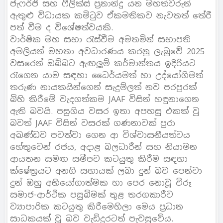
ජැෆර්ජි සහ ෆීලික්ස් ප‍්‍රනාන්දු යන මහත්වරුන්
ඇතුළු විධායක කමිටුව ඒකමතිකව නැවතත් තේරී
පත් වීම ද විශේෂත්වයකි.
වාර්ෂික මහ සභා රැස්වීම අමතමින් සභාපති
අමලියන් මහතා අවධාරණය කරනු ලැබුවේ 2025
වසරෙන් ඔබ්බට ඇඟලූම් කර්මාන්තය ඉදිරියට
රැගෙන යාම සඳහා ධෛර්යමත් හා උද්යෝගිමත්
තරුණ නායකයින්ගෙන් සැදුම්ලත් නව පරපුරක්
බිහි කිරීමේ වැදගත්කම JAAF විසින් හඳුනාගෙන
ඇති බවයි. පසුගිය වසර ඉතා අපහසු එකක් වූ
බවත් JAAF විසින් වසරක් ගණනාවක් පුරා
අඛණ්ඩව පවත්වා ගෙන ආ විශ්වාසනීයත්වය
හේතුවෙන් රජය, අදාළ බලධාරීන් සහ නියාමන
ආයතන සමඟ සමීපව කටයුතු කිරීම සඳහා
ක්ෂේත‍්‍රයට අනගි සහායක් ලබා දුන් බව පෙන්වා
දුන් ඔහු අභියෝගාත්මක හා පෙර නොවූ විරූ
සමාජ-ආර්ථික පසුබිමක් තුළ තරගකාරීව
ව්‍යාපාරික කටයුතු කිරීමෙහිලා මෙය ප‍්‍රධාන
සාධකයක් වූ බව වැඩිදුරටත් පැවසුවේය.