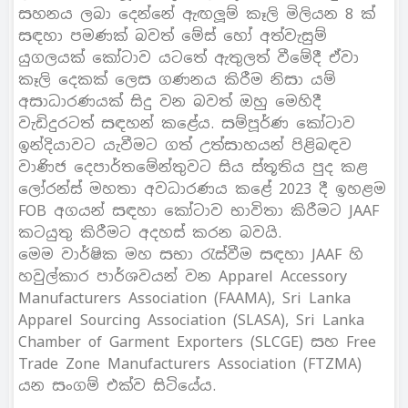
සහනය ලබා දෙන්නේ ඇඟලූම් කෑලි මිලියන 8 ක්
සඳහා පමණක් බවත් මේස් හෝ අත්වැසුම්
යුගලයක් කෝටාව යටතේ ඇතුලත් වීමේදී ඒවා
කෑලි දෙකක් ලෙස ගණනය කිරීම නිසා යම්
අසාධාරණයක් සිදු වන බවත් ඔහු මෙහිදී
වැඩිදුරටත් සඳහන් කළේය. සම්පූර්ණ කෝටාව
ඉන්දියාවට යැවීමට ගත් උත්සාහයන් පිළිබඳව
වාණිජ දෙපාර්තමේන්තුවට සිය ස්තූතිය පුද කළ
ලෝරන්ස් මහතා අවධාරණය කළේ 2023 දී ඉහළම
FOB අගයන් සඳහා කෝටාව භාවිතා කිරීමට JAAF
කටයුතු කිරීමට අදහස් කරන බවයි.
මෙම වාර්ෂික මහ සභා රැස්වීම සඳහා JAAF හි
හවුල්කාර පාර්ශවයන් වන Apparel Accessory
Manufacturers Association (FAAMA), Sri Lanka
Apparel Sourcing Association (SLASA), Sri Lanka
Chamber of Garment Exporters (SLCGE) සහ Free
Trade Zone Manufacturers Association (FTZMA)
යන සංගම් එක්ව සිටියේය.