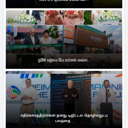
ප්‍රයිම් සමූහය සිය නවතම ශාඛාව...
எதிர்காலத்திற்கென தனது டிஜிட்டல் தொழில்நுட்ப
பலத்தை...