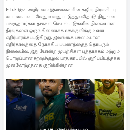
E-Tuk இன் அறிமுகம் இலங்கையின் கழிவு நிர்வகிப்பு
கட்டமைப்பை மேலும் வலுப்படுத்துவதோடு, நிறுவன
பங்குதாரர்கள் தங்கள் செயல்பாடுகளில் நிலையான
தீர்வுகளை ஒருங்கிணைக்க ஊக்குவிக்கும் என
எதிர்பார்க்கப்படுகிறது. இலங்கை பசுமையான
எதிர்காலத்தை நோக்கிய பயணத்தைத் தொடரும்
நிலையில், இது போன்ற முயற்சிகள் புத்தாக்கம் மற்றும்
பொறுப்பான சுற்றுச்சூழல் பாதுகாப்பில் குறிப்பிடத்தக்க
முன்னேற்றத்தை குறிக்கின்றன.
2026 LPL ශූරතාවය සොයා යන...