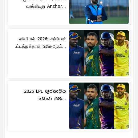
வாங்கியது Anchor...
எல்.பி.எல் 2026: சம்பியன்
பட்டத்துக்கான பிளே-ஆஃப்...
2026 LPL ශූරතාවය
සොයා යන...