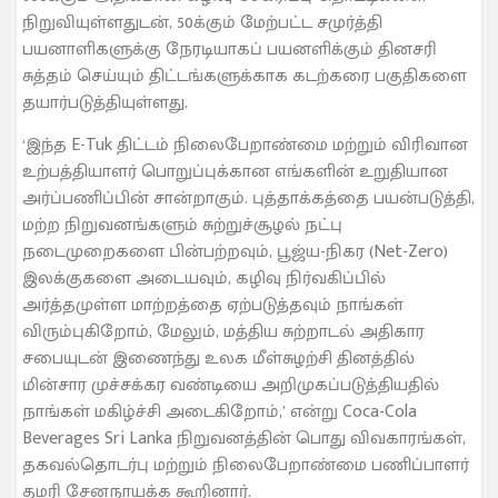
நிறுவியுள்ளதுடன், 50க்கும் மேற்பட்ட சமுர்த்தி
பயனாளிகளுக்கு நேரடியாகப் பயனளிக்கும் தினசரி
சுத்தம் செய்யும் திட்டங்களுக்காக கடற்கரை பகுதிகளை
தயார்படுத்தியுள்ளது.
‘இந்த E-Tuk திட்டம் நிலைபேறாண்மை மற்றும் விரிவான
உற்பத்தியாளர் பொறுப்புக்கான எங்களின் உறுதியான
அர்ப்பணிப்பின் சான்றாகும். புத்தாக்கத்தை பயன்படுத்தி,
மற்ற நிறுவனங்களும் சுற்றுச்சூழல் நட்பு
நடைமுறைகளை பின்பற்றவும், பூஜ்ய-நிகர (Net-Zero)
இலக்குகளை அடையவும், கழிவு நிர்வகிப்பில்
அர்த்தமுள்ள மாற்றத்தை ஏற்படுத்தவும் நாங்கள்
விரும்புகிறோம், மேலும், மத்திய சுற்றாடல் அதிகார
சபையுடன் இணைந்து உலக மீள்சுழற்சி தினத்தில்
மின்சார முச்சக்கர வண்டியை அறிமுகப்படுத்தியதில்
நாங்கள் மகிழ்ச்சி அடைகிறோம்,’ என்று Coca-Cola
Beverages Sri Lanka நிறுவனத்தின் பொது விவகாரங்கள்,
தகவல்தொடர்பு மற்றும் நிலைபேறாண்மை பணிப்பாளர்
தமரி சேனநாயக்க கூறினார்.