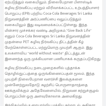
ஏற்படுத்தும் வகையிலும், நிலைபேறான பிளாஸ்டிக்
கழிவு நிர்வகிப்பு மற்றும் விரிவாக்கப்பட்ட உற்பத்தியாளர்
பொறுப்பு (EPR) பற்றிய Coca-Cola Beverages Sri Lanka
நிறுவனத்தின் அர்ப்பணிப்பை வலுப்படுத்தும்
வகையிலும் இது வடிவமைக்கப்பட்டுள்ளது. இந்த
மின்சார முச்சக்கர வண்டி அறிமுகம்,”Give Back Life”
எனும் Coca-Cola Beverages Sri Lanka நிறுவனத்தின்
முதன்மை PET கழிவு நிர்வகிப்பு திட்டத்தின் கீழ்
மேற்கொள்ளப்பட்ட மற்றுமொரு முயற்சி ஆகும். இது
உலகளாவிய “world without waste” திட்டத்துடன்
இணைந்த ஒரு முக்கியமான பணியாகக் கருதப்படுகிறது.
கழிவு நிர்வகிப்பு நடைமுறைகளில் புத்தாக்க
தொழில்நுட்பத்தை ஒருங்கிணைப்பதன் மூலம், இந்த
முயற்சி நிலைபேறான வளர்ச்சி இலக்குகளை
முன்னேற்றுவதோடு, சுழற்சிப் பொருளாதாரத்தை
ஊக்குவிக்கும் அதேவேளையில், நிறுவன சுற்றுச்சூழல்
பொறுப்பின் ஒரு அளவுகோலாக அமைகிறது.
இந்நிகழ்வில் உரையாற்றிய மத்திய சுற்றாடல் அதிகார