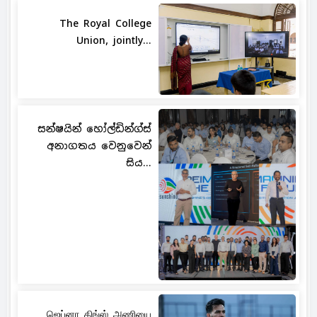
The Royal College
Union, jointly...
සන්ෂයින් හෝල්ඩින්ග්ස්
අනාගතය වෙනුවෙන්
සිය...
ஜெப்னா கிங்ஸ் அணியை