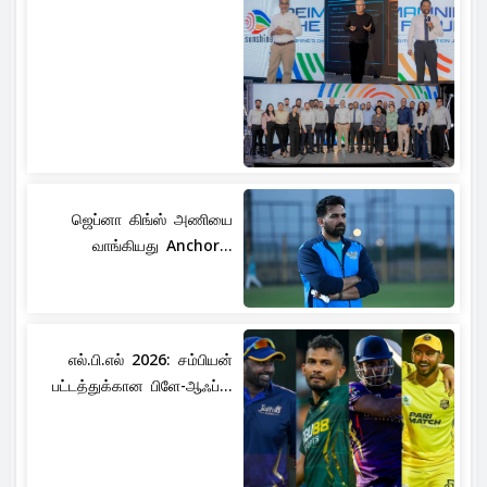
ஜெப்னா கிங்ஸ் அணியை
வாங்கியது Anchor...
எல்.பி.எல் 2026: சம்பியன்
பட்டத்துக்கான பிளே-ஆஃப்...