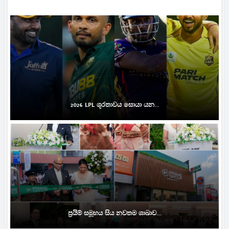
2026 LPL ශූරතාවය සොයා යන...
ප්‍රයිම් සමූහය සිය නවතම ශාඛාව...