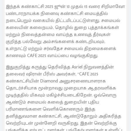
இந்தக் கண்காட்சி 2025 ஜூன் 13 முதல் 15 வரை சிறிமாவோ
பண்டாரநாயக்க நினைவு கண்காட்சி மையத்தில்
நடைபெறும் வகையில் திட்டமிடப்பட்டுள்ளது. சமையல்
கலையின் கலைநயம், தொழில் துறை புத்தாக்கங்கள்
மற்றும் நிலைத்தன்மை வாய்ந்த உணவுத் தீர்வுகள்
குறித்த பல்வேறு அம்சங்களைக் கண்டறியவும்,
உள்நாட்டு மற்றும் சர்வதேச சமையல் திறமைகளைக்
காணவும் CAFE 2025 வாய்ப்பை வழங்குகிறது.
இதுகுறித்து கருத்து தெரிவித்த Asriel நிறுவனத்தின்
தலைவர் ஷிரான் பீரிஸ் அவர்கள், “CAFE 2025
கண்காட்சியின் Diamond அனுசரணையாளராக
தொடர்ச்சியாக மூன்றாவது முறையாக ஆதரவளிக்க
முடிந்ததில் மிகவும் மகிழ்ச்சியடைகிறேன். ஒவ்வொரு
ஆண்டும் சமையல் கலைத் துறையின் புதிய
பரிமாணங்களை வெளிக்கொணரும் இந்த
தனித்துவமான கண்காட்சி, ஆண்டுதோறும் அதிகரித்த
வெற்றியுடன் முன்னேறி வருகிறது. இதன் வெற்றிக்கு
பங்களித்த ஏற்பாட்டாளர்கள், பங்கேற்பாளர்கள் உள்ளிட்ட