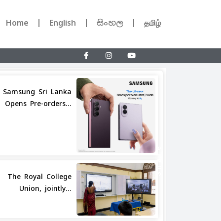
Home
English
සිංහල
தமிழ்
Samsung Sri Lanka
Opens Pre-orders...
Share
The Royal College
Union, jointly...