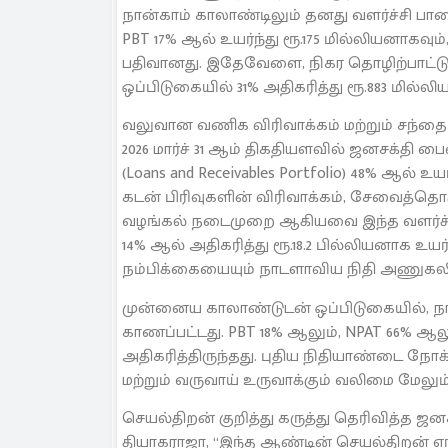
நான்காம் காலாண்டிலும் தனது வளர்ச்சி பா
PBT 17% ஆல் உயர்ந்து ரூ.175 மில்லியனாகவும்
பதிவானது. இதேவேளை, நிகர தொழிற்பாட்டு
ஒப்பிடுகையில் 31% அதிகரித்து ரூ.883 மில்ல
வலுவான வணிக விரிவாக்கம் மற்றும் சந்தை 
2026 மார்ச் 31 ஆம் திகதியளவில் ஜனசக்தி 
(Loans and Receivables Portfolio) 48% ஆல் உ
கடன் பிரிவுகளின் விரிவாக்கம், சேவைத்தொகு
வழங்கல் நடைமுறை ஆகியவை இந்த வளர்ச்
14% ஆல் அதிகரித்து ரூ.18.2 பில்லியனாக 
நம்பிக்கையையும் நாடளாவிய நிதி அணுகலின் 
முன்னைய காலாண்டுடன் ஒப்பிடுகையில், நா
காணப்பட்டது. PBT 18% ஆலும், NPAT 66% ஆலு
அதிகரித்திருந்தது. புதிய நிதியாண்டை நோக்
மற்றும் வருவாய் உருவாக்கும் வலிமை மேலும
செயல்திறன் குறித்து கருத்து தெரிவித்த ஜ
தியாகராஜா, “இந்த ஆண்டின் செயல்திறன் 