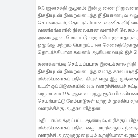
JXG (ஜனசக்தி குழுமம்) இன் துணை நிறுவனமா
திகதியுடன் நிறைவடைந்த நிதியாண்டில் வலு
செயலாக்கம், தொடர்ச்சியான வணிக விரிவாக்
வணிகங்களில் நிலையான வளர்ச்சி வேகம் 
அமைந்தன. மேம்பட்டு வரும் பொருளாதாரச் சூ
ஒழுங்கு மற்றும் பொறுப்பான சேவைத்தொகுப்
தொடர்ச்சியான கவனம் ஆகியவையும் இச் செ
கணக்காய்வு செய்யப்படாத இடைக்கால நிதி அற
திகதியுடன் நிறைவடைந்த 12 மாத காலப்பகுதி
மில்லியனாகப் பதிவாகியுள்ளது. இது முந்தைய
உடன் ஒப்பிடுகையில் 62% வளர்ச்சியைச் சுட்
வருமானம் 35% ஆல் உயர்ந்து ரூ.3.1 பில்லி
செயற்பாட்டு மேம்பாடுகள் மற்றும் முக்கிய ச
வளர்ச்சிக்கு ஆதரவளித்தன.
மதிப்பாய்வுக்குட்பட்ட ஆண்டில், வரிக்குப் ப
மில்லியனாகப் பதிவானது. மாறிவரும் சந்தைச் 
வளர்ச்சி அணுகுமுறையும் உறுதியான வருமா