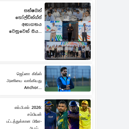
සන්ෂයින්
හෝල්ඩින්ග්ස්
අනාගතය
වෙනුවෙන් සිය...
ஜெப்னா கிங்ஸ்
அணியை வாங்கியது
Anchor...
எல்.பி.எல் 2026:
சம்பியன்
பட்டத்துக்கான பிளே-
ஆஃப்...