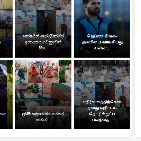
සන්ෂයින් හෝල්ඩින්ග්ස්
ஜெப்னா கிங்ஸ்
e
අනාගතය වෙනුවෙන්
அணியை வாங்கியது
සිය...
Anchor...
எதிர்காலத்திற்கென
தனது டிஜிட்டல்
සොයා
ප්‍රයිම් සමූහය සිය නවතම
தொழில்நுட்ப
ශාඛාව...
பலத்தை...