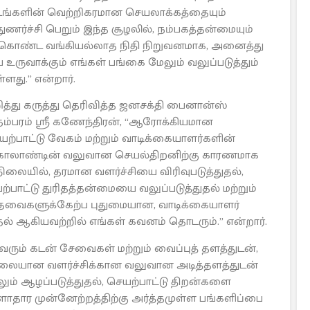
ட்டங்களின் வெற்றிகரமான செயலாக்கத்தையும்
்துணர்ச்சி பெறும் இந்த சூழலில், நம்பகத்தன்மையும்
 கொண்ட வங்கியல்லாத நிதி நிறுவனமாக, அனைத்து
ருவாக்கும் எங்கள் பங்கை மேலும் வலுப்படுத்தும்
து.” என்றார்.
றித்து கருத்து தெரிவித்த ஜனசக்தி பைனான்ஸ்
தம்பரம் ஸ்ரீ கணேந்திரன், “ஆரோக்கியமான
யற்பாட்டு வேகம் மற்றும் வாடிக்கையாளர்களின்
 காலாண்டின் வலுவான செயல்திறனிற்கு காரணமாக
லையில், தரமான வளர்ச்சியை விரிவுபடுத்துதல்,
ட்டு துரிதத்தன்மையை வலுப்படுத்துதல் மற்றும்
தேவைகளுக்கேற்ப புதுமையான, வாடிக்கையாளர்
ுதல் ஆகியவற்றில் எங்கள் கவனம் தொடரும்.” என்றார்.
ரும் கடன் சேவைகள் மற்றும் வைப்புத் தளத்துடன்,
ிலையான வளர்ச்சிக்கான வலுவான அடித்தளத்துடன்
ும் ஆழப்படுத்துதல், செயற்பாட்டு திறன்களை
ளாதார முன்னேற்றத்திற்கு அர்த்தமுள்ள பங்களிப்பை