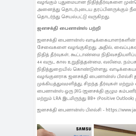
வழங்கும் புதுமையான நிதித்தீர்வுகளை முன்ன
அனைத்து தொடர்புடைய தரப்பினருக்கும் நீ
தொடர்ந்து செயல்பட்டு வருகிறது.
ஜனசக்தி பைனான்ஸ் பற்றி
ஜனசக்தி பைனான்ஸ் வாடிக்கையாளர்களின் த
சேவைகளை வழங்குகிறது. அதில், வைப்புகள், ச
நிதித் தீர்வுகள், கூட்டாண்மை நிதிவசதியளி
44 வருட கால உறுதித்தன்மை, வலிமை, நம்ப
நிதித்துறையில் கொண்டுள்ளது. வாடிக்க
வழங்குனராக ஜனசக்தி பைனான்ஸ் பிஎல்சி தன
முக்கியத்துவமளித்து, சிறந்த தீர்வுகள் மற
பைனான்ஸ் ஒரு JXG (ஜனசக்தி குழும கம்பனி
மற்றும் LRA இடமிருந்து BB+ (Positive Outl
ஜனசக்தி பைனான்ஸ் பிஎல்சி – https://www.jana