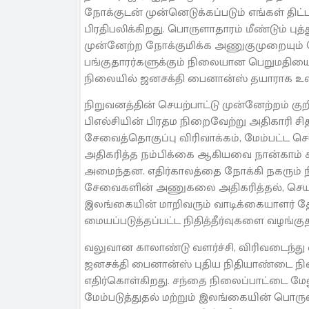
நோக்குடன் முன்னெடுக்கப்படும் எங்கள் தி
பிரதிபலிக்கிறது. பொருளாதாரம் மீண்டும் புத
முன்னேற்ற நோக்குமிக்க அணுகுமுறையும்
பங்குதாரர்களுக்கும் நிலையான பெறுமதியை உ
நிலையில் ஜனசக்தி பைனான்ஸ் தயாராக உள்ள
நிறுவனத்தின் செயற்பாட்டு முன்னேற்றம் கு
பிஎல்சியின் பிரதம நிறைவேற்று அதிகாரி சி
சேவைத்தொகுப்பு விரிவாக்கம், மேம்பட்ட செ
அதிகரித்த நம்பிக்கை ஆகியவை நான்காம்
அமைந்தன. எதிர்காலத்தை நோக்கி நகரும் நி
சேவைகளின் அணுகலை அதிகரித்தல், செயற்பா
இலங்கையின் மாறிவரும் வாடிக்கையாளர் 
மையப்படுத்தப்பட்ட நிதித்தீர்வுகளை வழங்க
வலுவான காலாண்டு வளர்ச்சி, விரிவடைந்து வ
ஜனசக்தி பைனான்ஸ் புதிய நிதியாண்டை ந
எதிர்கொள்கிறது. சந்தை நிலைப்பாட்டை மேல
மேம்படுத்துதல் மற்றும் இலங்கையின் பொரு