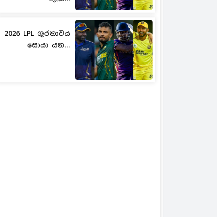
2026 LPL ශූරතාවය
සොයා යන...