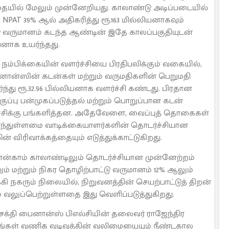
தையில் மேலும் முன்னேறியது. காலாண்டு அடிப்படையில்
, NPAT 39% ஆல் அதிகரித்து ரூ.163 மில்லியனாகவும்
 வருமானம் கடந்த ஆண்டின் இதே காலப்பகுதியுடன்
ியனாக உயர்ந்தது.
நம்பிக்கையின் வளர்ச்சியை பிரதிபலிக்கும் வகையில்,
பைனான்ஸின் கடன்கள் மற்றும் வருமதிகளின் பெறுமதி
யர்ந்து ரூ.32.96 பில்லியனாக வளர்ச்சி கண்டது. பிரதான
ப்பு பன்முகப்படுத்தல் மற்றும் பொறுப்பான கடன்
சிக்கு பங்களித்தன. அதேவேளை, வைப்புத் தொகைகள்
உயர்ந்துள்ளமை வாடிக்கையாளர்களின் தொடர்ச்சியான
விரிவாக்கத்தையும் எடுத்துக்காட்டுகிறது.
ன்காம் காலாண்டிலும் தொடர்ச்சியான முன்னேற்றம்
ம் மற்றும் நிகர தொழிற்பாட்டு வருமானம் 12% ஆலும்
கி நகரும் நிலையில், நிறுவனத்தின் செயற்பாட்டுத் திறன்
் வலுப்பெற்றுள்ளதை இது வெளிப்படுத்துகிறது.
னசக்தி பைனான்ஸ் பிஎல்சியின் தலைவர் ராஜேந்திர
எங்கள் வணிக வடிவத்தின் வலிமையையும் நீண்டகால