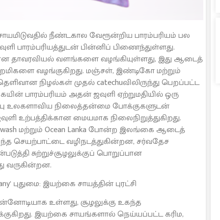
ாயமிடுவதில் நீண்டகால வேரூன்றிய பாரம்பரியம் பல
ளி பாரம்பரியத்துடன் பின்னிப் பிணைந்துள்ளது.
யான தாவரவியல் வளங்களை வழங்கியுள்ளது, இது ஆடைத்
மிகளை வழங்குகிறது. மஞ்சள், இண்டிகோ மற்றும்
தெளிவான நிழல்கள் முதல் catechuவிலிருந்து பெறப்பட்ட
ின் பாரம்பரியம் அதன் ஜவுளி ஏற்றுமதியில் ஒரு
டிப்பு உலகளாவிய நிலைத்தன்மை போக்குகளுடன்
வுளி உற்பத்திக்கான மையமாக நிலைநிறுத்துகிறது.
, Dynawash மற்றும் Ocean Lanka போன்ற இலங்கை ஆடைத்
ந்த செயற்பாட்டை வழிநடத்துகின்றன, சர்வதேச
ுத்தி சுற்றுச்சூழலுக்குப் பொறுப்பான
து வருகின்றன.
any’ புதுமை: இயற்கை சாயத்தின் புரட்சி
 முன்னோடியாக உள்ளது, சூழலுக்கு உகந்த
குகிறது. இயற்கை சாயங்களால் நெய்யப்பட்ட கரிம,