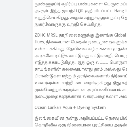
நுண்ணுயிர் எதிர்ப்பு பண்புகளை பெருமைப்
ஆகும். இந்த முயற்சி QR-குறியிடப்பட்ட Ha
உறுதிசெய்கிறது, அதன் சுற்றுச்சூழல் நட்பு
நுகர்வோருக்கு உறுதி செய்கிறது.
ZDHC MRSL தரநிலைகளுக்கு இணங்க Global Org
Hues, நிலையான பேஷன் நடைமுறைகளுக்க
உள்ளடக்கியது. தேயிலை கழிவுகளை முதன்
அடிக்கோடிட்டுக் காட்டுவது மட்டுமன்றி, பொ
எடுத்துக்காட்டுகிறது, இது ஒரு வட்டப் பொரு
சாயங்களின் கலவையானது தரம் அல்லது செ
பிராண்டுகள் மற்றும் தரநிலைகளால் நிர்ணயி
உணர்வுள்ள மாற்றீட்டை வழங்குகிறது. இது சுற
முன்னேற்றங்களுக்கான அர்ப்பணிப்பைக் கா
நடைமுறைகளுக்கான வரையறைகளை அமைக
Ocean Lanka’s Aqua + Dyeing System
இலங்கையின் நன்கு அறியப்பட்ட நெசவு பின்
தொழிலில் ஒரு நிலையான புரட்சியை அதன் அ