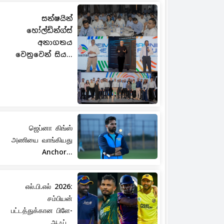
සන්ෂයින්
හෝල්ඩින්ග්ස්
අනාගතය
වෙනුවෙන් සිය...
ஜெப்னா கிங்ஸ்
அணியை வாங்கியது
Anchor...
எல்.பி.எல் 2026:
சம்பியன்
பட்டத்துக்கான பிளே-
ஆஃப்...