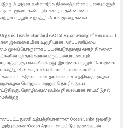
படுத்தும் அதன் உள்ளார்ந்த நிலைத்தன்மை பண்புகளும்
ng tagகள் மூலம் கண்டறியக்கூடிய தன்மையை
 தோற்றம் மற்றும் உற்பத்தி செயல்முறைகளை
anic Textile Standard (GOTS) உடன் சான்றளிக்கப்பட்ட T
ான இலங்கையின் உறுதியான அர்ப்பணிப்பை
மை மூலப்பொருளாகப் பயன்படுத்துவது வளத் திறனை
ருட்களின் புத்தாக்கமான மறுபயன்பாட்டையும்
ளாதாரத்திற்கு பங்களிக்கிறது. இயற்கை மற்றும் செயற்கை
யல்திறனில் சமரசம் செய்யாமல், உலகளாவிய
க்கப்பட்ட கடுமையான தரங்களைச் சந்திக்கும் சூழல்
்றுச்சூழல் பொறுப்பு மற்றும் தொழில்நுட்ப
ட்டுகிறது, தொழில்துறையில் நிலையான சாயமிடுதல்
்கிறது.
னப்பட்ட துணி உற்பத்தியாளரான Ocean Lanka ஜவுளித்
ற்புதமான ‘Ocean Aqua+’ சாயமிடும் முறையுடன்