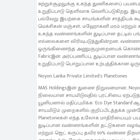
சுற்றுச்சூழலுக்கு உகந்த துணிகளைப் பயன
உறுதிப்பாடு தெளிவாக வெளிப்படுகிறது. இயற
பல்வேறு இயற்கை சாயங்களின் சாத்தியக் கூறு
மெக்சிகன் மஞ்சள், மஹோகனி மரம் மற்றும் க
உகந்த வண்ணங்களின் துடிப்பான தட்டில் பங
எல்லைகளை விரிவுபடுத்துகின்றன. வண்ணங
ஒருங்கிணைந்த அணுகுமுறையைக் கொண்டுள்ளது
Fabricஇன் அர்ப்பணிப்பு, துடிப்பான வண்ணங்
உறுதிப்பாடு பொறுப்பான உற்பத்திக்கான
Noyon Lanka Private Limited’s Planetones
MAS Holdingsஇன் துணை நிறுவனமான, Noyon L
நிலையான சாயமிடுவதில் புரட்சியை ஏற்படுத்
யூனியனால் மதிப்புமிக்க ‘Eco Dye Standard’ஆல
சாயமிடும் முறைகளில் குறிப்பிடத்தக்க முன்ன
Planetoneகள் எந்த உலோக மாதிரியையும் பயன்
துடிப்பான வண்ணங்களின் தட்டுகளை வழங்குக
மற்றும் ஜெட் கருப்பு தவிர 90% வண்ண நிறம