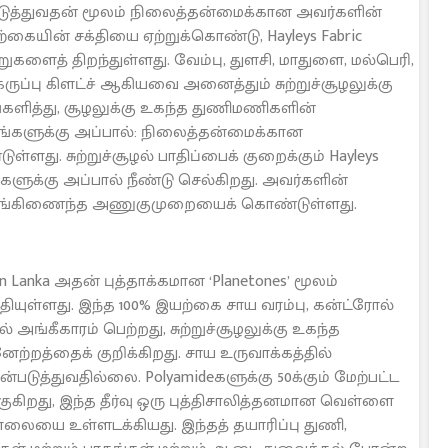
்படுத்துவதன் மூலம் நிலைத்தன்மைக்கான அவர்களின்
்கையின் சக்தியை ஏற்றுக்கொண்டு, Hayleys Fabric
களைத் திறந்துள்ளது. வேம்பு, துளசி, மாதுளை, மல்பெரி,
ருப்பு கிளட்ச் ஆகியவை அனைத்தும் சுற்றுச்சூழலுக்கு
்களித்து, சூழலுக்கு உகந்த துணிமணிகளின்
்களுக்கு அப்பால்: நிலைத்தன்மைக்கான
. சுற்றுச்சூழல் பாதிப்பைக் குறைக்கும் Hayleys
களுக்கு அப்பால் நீண்டு செல்கிறது. அவர்களின்
 ஒருங்கிணைந்த அணுகுமுறையைக் கொண்டுள்ளது.
anka அதன் புத்தாக்கமான ‘Planetones’ மூலம்
தியுள்ளது. இந்த 100% இயற்கை சாய வரம்பு, கன்ட்ரோல்
் அங்கீகாரம் பெற்றது, சுற்றுச்சூழலுக்கு உகந்த
ேற்றத்தைக் குறிக்கிறது. சாய உருவாக்கத்தில்
படுத்துவதில்லை. Polyamideகளுக்கு 50க்கும் மேற்பட்ட
ிறது, இந்த தீர்வு ஒரு புத்திசாலித்தனமான வெள்ளை
ாலையை உள்ளடக்கியது. இந்தத் தயாரிப்பு துணி,