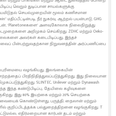
ிம்கள் மற்றும் பாகங்கள் மற்றும் ஆடை துவைத்தல் போன்ற
ிடிப்பு வெறும் துடிப்பான சாயல்களுக்கு
சாயமிடுதல் செயல்முறையின் மூலம் கணிசமான
in” மதிப்பீட்டின்படி, நீர் நுகர்வு, ஆற்றல் பயன்பாடு, GHG
ுடன், ‘Planetoneகளை’ அளவுகோலாக நிலைநிறுத்து
டைமுறைகளை அறிமுகம் செய்கிறது. ZDHC மற்றும் Oeko-
நிலைகளை அவர்கள் கடைபிடிப்பது, இந்தச்
 தீர்வைப் பின்பற்றுவதற்கான நிறுவனத்தின் அர்ப்பணிப்பை
ாப்புரிமையை வழங்கியது, இலங்கையின்
ற்றத்தைப் பிரதிநிதித்துவப்படுத்துகிறது, இது நிலையான
்படுத்துகிறது. SLINTEC, Unilever மற்றும் Dynawash
ிறந்த இந்த கண்டுபிடிப்பு, தேயிலை கழிவுகளை
கிறது. இது 80% இயற்கை மற்றும் 20% செயற்கை
ையைக் கொண்டுள்ளது, பருத்தி, நைலான் மற்றும்
குறிப்பிடத்தக்க பல்துறைத்திறனை வழங்குகிறது. T
்டுமல்ல, எதிர்மறையான கார்பன் தடம் மற்றும்