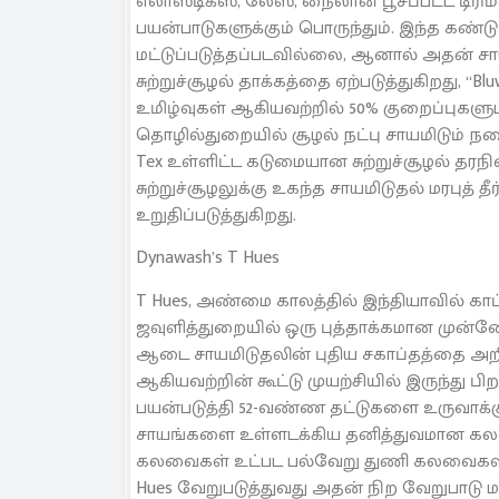
எலாஸ்டிக்ஸ், லேஸ், நைலான் பூசப்பட்ட டிர
பயன்பாடுகளுக்கும் பொருந்தும். இந்த கண்டுப
மட்டுப்படுத்தப்படவில்லை, ஆனால் அதன் 
சுற்றுச்சூழல் தாக்கத்தை ஏற்படுத்துகிறது, “Bluw
உமிழ்வுகள் ஆகியவற்றில் 50% குறைப்புகள
தொழில்துறையில் சூழல் நட்பு சாயமிடும் ந
Tex உள்ளிட்ட கடுமையான சுற்றுச்சூழல் தர
சுற்றுச்சூழலுக்கு உகந்த சாயமிடுதல் மரபுத்
உறுதிப்படுத்துகிறது.
Dynawash’s T Hues
T Hues, அண்மை காலத்தில் இந்தியாவில் க
ஜவுளித்துறையில் ஒரு புத்தாக்கமான முன்னே
ஆடை சாயமிடுதலின் புதிய சகாப்தத்தை அறிமுகப
ஆகியவற்றின் கூட்டு முயற்சியில் இருந்து ப
பயன்படுத்தி 52-வண்ண தட்டுகளை உருவாக்கு
சாயங்களை உள்ளடக்கிய தனித்துவமான கலவ
கலவைகள் உட்பட பல்வேறு துணி கலவைகளில் 
Hues வேறுபடுத்துவது அதன் நிற வேறுபாடு மட