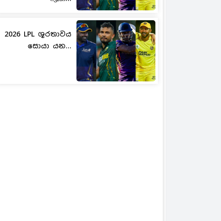
2026 LPL ශූරතාවය
සොයා යන...