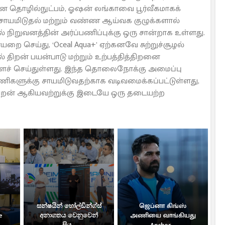
கமான தொழில்நுட்பம், ஓஷன் லங்காவை பூர்வீகமாகக்
ாயமிடுதல் மற்றும் வண்ண ஆய்வக குழுக்களால்
ில் நிறுவனத்தின் அர்ப்பணிப்புக்கு ஒரு சான்றாக உள்ளது.
செய்து, ‘Oceal Aqua+’ ஏற்கனவே சுற்றுச்சூழல்
 திறன் பயன்பாடு மற்றும் உற்பத்தித்திறனை
ைச் செய்துள்ளது. இந்த தொலைநோக்கு அமைப்பு
ுணிகளுக்கு சாயமிடுவதற்காக வடிவமைக்கப்பட்டுள்ளது,
ல்திறன் ஆகியவற்றுக்கு இடையே ஒரு தடையற்ற
සන්ෂයින් හෝල්ඩින්ග්ස්
ஜெப்னா கிங்ஸ்
e
අනාගතය වෙනුවෙන්
அணியை வாங்கியது
සිය...
Anchor...