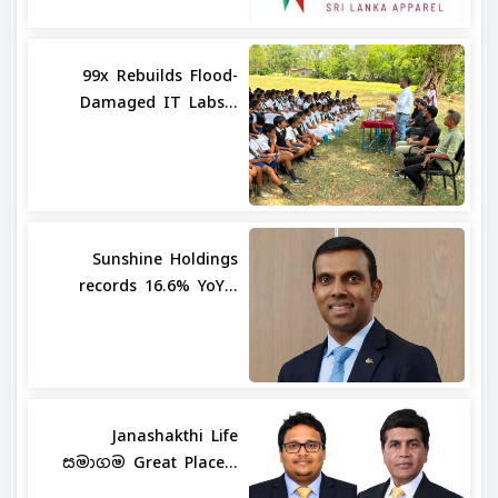
99x Rebuilds Flood-
Damaged IT Labs...
Sunshine Holdings
records 16.6% YoY...
Janashakthi Life
සමාගම Great Place...