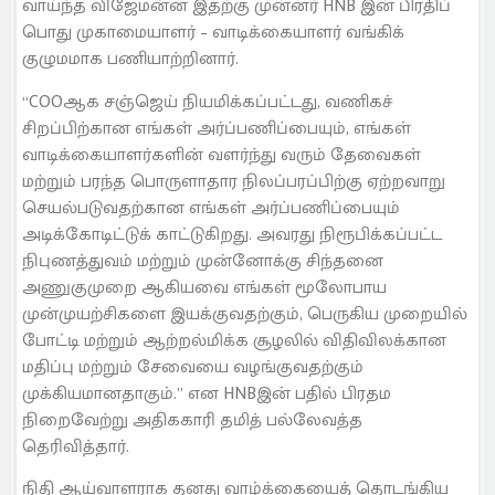
வாய்ந்த விஜேமன்ன இதற்கு முன்னர் HNB இன் பிரதிப்
பொது முகாமையாளர் – வாடிக்கையாளர் வங்கிக்
குழுமமாக பணியாற்றினார்.
“COOஆக சஞ்ஜெய் நியமிக்கப்பட்டது, வணிகச்
சிறப்பிற்கான எங்கள் அர்ப்பணிப்பையும், எங்கள்
வாடிக்கையாளர்களின் வளர்ந்து வரும் தேவைகள்
மற்றும் பரந்த பொருளாதார நிலப்பரப்பிற்கு ஏற்றவாறு
செயல்படுவதற்கான எங்கள் அர்ப்பணிப்பையும்
அடிக்கோடிட்டுக் காட்டுகிறது. அவரது நிரூபிக்கப்பட்ட
நிபுணத்துவம் மற்றும் முன்னோக்கு சிந்தனை
அணுகுமுறை ஆகியவை எங்கள் மூலோபாய
முன்முயற்சிகளை இயக்குவதற்கும், பெருகிய முறையில்
போட்டி மற்றும் ஆற்றல்மிக்க சூழலில் விதிவிலக்கான
மதிப்பு மற்றும் சேவையை வழங்குவதற்கும்
முக்கியமானதாகும்.” என HNBஇன் பதில் பிரதம
நிறைவேற்று அதிககாரி தமித் பல்லேவத்த
தெரிவித்தார்.
நிதி ஆய்வாளராக தனது வாழ்க்கையைத் தொடங்கிய