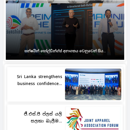
සන්ෂයින් හෝල්ඩින්ග්ස් අනාගතය වෙනුවෙන් සිය...
Sri Lanka strengthens
business confidence...
ජී.එස්.පී ප්ලස් යලි
සලකා බැලීම...