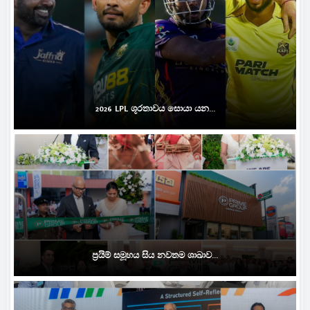
2026 LPL ශූරතාවය සොයා යන...
ප්‍රයිම් සමූහය සිය නවතම ශාඛාව...