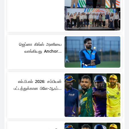
ஜெப்னா கிங்ஸ் அணியை
வாங்கியது Anchor...
எல்.பி.எல் 2026: சம்பியன்
பட்டத்துக்கான பிளே-ஆஃப்...