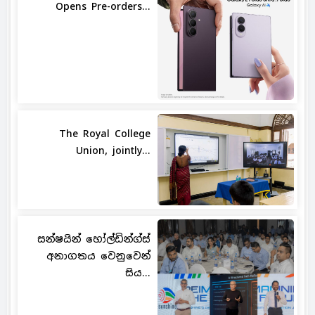
Opens Pre-orders...
The Royal College
Union, jointly...
සන්ෂයින් හෝල්ඩින්ග්ස්
අනාගතය වෙනුවෙන්
සිය...