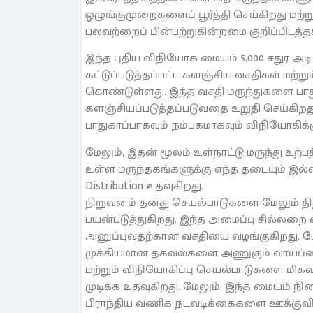
ஒழுங்குமுறைகளைப் பூர்த்தி செய்கிறது 
பலவற்றைப் பின்பற்றுகின்றமை குறிப்பிடத்தக
இந்த புதிய விநியோக மையம் 5,000 சதுர அட
கட்டுப்படுத்தப்பட்ட களஞ்சிய வசதிகள் மற்
கொண்டுள்ளது. இந்த வசதி மருந்துகளை பாத
களஞ்சியப்படுத்தப்படுவதை உறுதி செய்கிறது,
பாதுகாப்பாகவும் நம்பகமாகவும் விநியோகிக்க
மேலும், இதன் மூலம் உள்நாட்டு மருந்து உற்ப
உள்ள மருந்தகங்களுக்கு எந்த தடையும் இல்
Distribution உதவுகிறது.
நிறுவனம் தனது செயல்பாடுகளை மேலும் திறம
பயன்படுத்துகிறது. இந்த அமைப்பு சில்லறை 
அனுப்புவதற்கான வசதியை வழங்குகிறது, மே
முக்கியமான தகவல்களை அணுகும் வாய்ப்பை
மற்றும் விநியோகிப்பு செயல்பாடுகளை மிகவ
முடிக்க உதவுகிறது. மேலும், இந்த மையம்
பிராந்திய வணிக நடவடிக்கைகளை ஊக்குவிப்