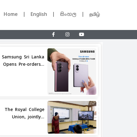
Home
English
සිංහල
தமிழ்
Samsung Sri Lanka
Opens Pre-orders...
Share
The Royal College
Union, jointly...