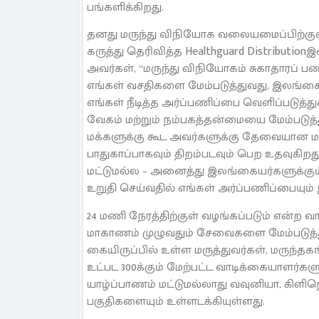
பங்களிக்கிறது.
தனது மருந்து விநியோக வலையமைப்பிற்கு
கருத்து தெரிவித்த Healthguard Distribut
அவர்கள், “மருந்து விநியோகம் சுகாதாரப் ப
எங்கள் வசதிகளை மேம்படுத்துவது, இலங்கை
எங்கள் நீடித்த அர்ப்பணிப்பை வெளிப்படுத்த
வேகம் மற்றும் நம்பகத்தன்மையை மேம்படுத
மக்களுக்கு கூட அவர்களுக்கு தேவையான மர
பாதுகாப்பாகவும் திறம்படவும் பெற உதவுகிற
மட்டுமல்ல – அனைத்து இலங்கையர்களுக்
உறுதி செய்வதில் எங்கள் அர்ப்பணிப்பையும் இ
24 மணி நேரத்திற்குள் வழங்கப்படும் என்ற வ
மாகாணம் முழுவதும் சேவைகளை மேம்படுத்தும
கையிருப்பில் உள்ள மருத்துவர்கள், மருந்தக
உட்பட 300க்கும் மேற்பட்ட வாடிக்கையாளர்
யாழ்ப்பாணம் மட்டுமல்லாது வவுனியா, கிளிநொ
பகுதிகளையும் உள்ளடக்கியுள்ளது.