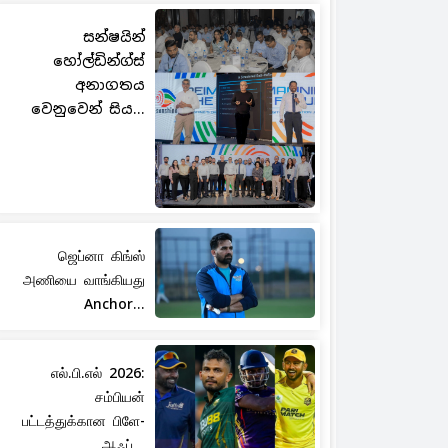
සන්ෂයින්
හෝල්ඩින්ග්ස්
අනාගතය
වෙනුවෙන් සිය...
ஜெப்னா கிங்ஸ்
அணியை வாங்கியது
Anchor...
எல்.பி.எல் 2026:
சம்பியன்
பட்டத்துக்கான பிளே-
ஆஃப்...