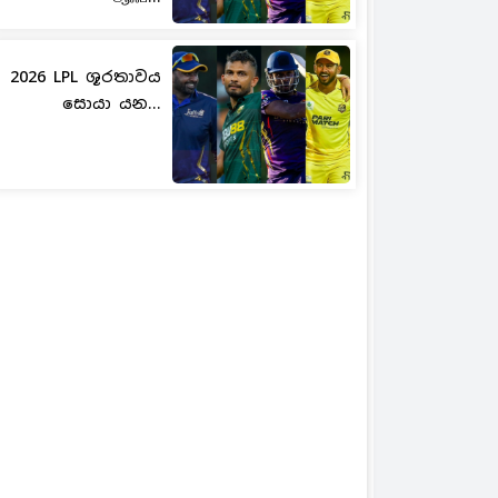
2026 LPL ශූරතාවය
සොයා යන...