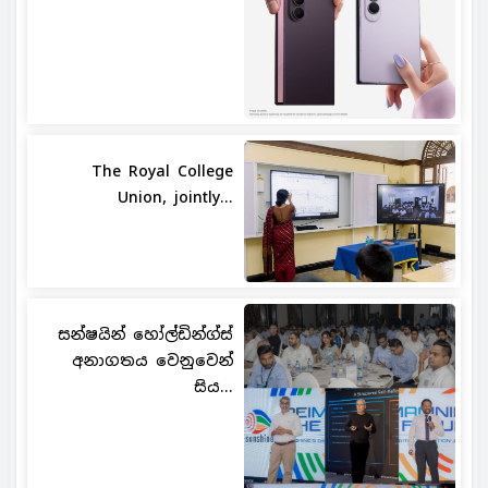
The Royal College
Union, jointly...
සන්ෂයින් හෝල්ඩින්ග්ස්
අනාගතය වෙනුවෙන්
සිය...