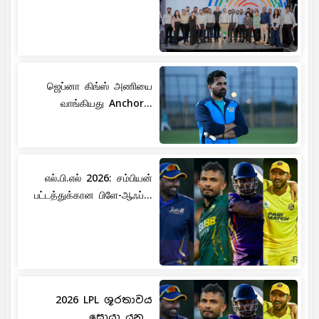
ஜெப்னா கிங்ஸ் அணியை
வாங்கியது Anchor...
எல்.பி.எல் 2026: சம்பியன்
பட்டத்துக்கான பிளே-ஆஃப்...
2026 LPL ශූරතාවය
සොයා යන...