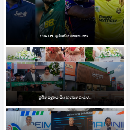
2026 LPL ශූරතාවය සොයා යන...
ප්‍රයිම් සමූහය සිය නවතම ශාඛාව...