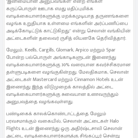
‘இனிமையான அனுபவங்கள்’ என்ற எங்கள்
கருப்பொருள் ஊடாக எமது மதிப்புமிக்க
வாடிக்கையாளர்களுக்கு மறக்கமுடியாத தருணங்களை
வழங்க உறுதியாக உள்ளமை எங்களின் அர்ப்பணிப்பை
அடிக்கோடிட்டுக் காட்டுகிறது” என்று செலான் வங்கியின்
அட்டைகளின் தலைவர் ருசித் லியனகே தெரிவித்தார்.
மேலும், Keells, Cargills, Glomark, Arpico மற்றும் Spar
போன்ற பல்பொருள் அங்காடிகளுடன் இணைந்து
வாடிக்கையாளர்களுக்கு 30% வரையான கவர்ச்சிகரமான
தள்ளுபடிகளை வழங்குகின்றது. மேலதிகமாக, செலான்
அட்டைகள் Mastercard மற்றும் Cinnamon Hotels உடன்
இணைந்து இந்த விடுமுறைக் காலத்தில் அட்டை
வாடிக்கையாளர்களுக்கு சுவையான உணவருந்தும்
அனுபவத்தை வழங்கவுள்ளது.
பண்டிகைக் காலக்கொண்டாட்டத்தை மேலும்
பரவசமாக்கும் வகையில், செலான் அட்டைகள் Halo
Flights உடன் இணைந்து ஒரு அதிர்ஷ்டசாலி செலான்
அட்டை வாடிக்கையாளர்களுக்கு சிங்கப்பூர் சென்று