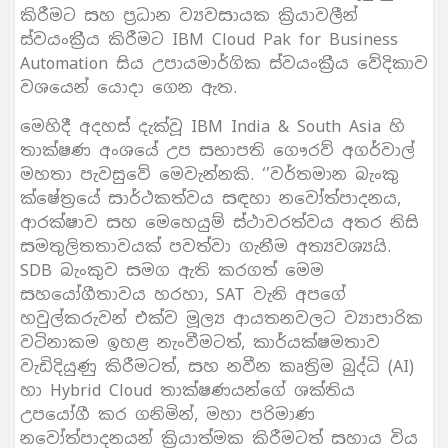
කිරීමට සහ ප්‍රධාන ව්‍යවසායක ක්‍රියාවලීන්
ස්වයංක්‍රීය කිරීමට IBM Cloud Pak for Business
Automation සිය උපායමාර්ගික ස්වයංක්‍රීය වේදිකාව
වශයෙන් යොදා ගෙන ඇත.
මෙහිදී අදහස් දැක්වූ IBM India & South Asia හි
තාක්ෂණ අංශයේ උප සභාපති ගෞරව් අගර්වාල්
මහතා පැවසුවේ මෙවැන්නකි. ‘’වර්තමාන බැංකු
ක්ෂේත්‍රයේ සාර්ථකත්වය සඳහා නවෝත්පාදනය,
ආරක්ෂාව සහ මෙහෙයුම් ස්ථාවරත්වය අතර නිසි
සමතුලිතතාවයක් පවත්වා ගැනීම අත්‍යවශ්‍යයි.
SDB බැංකුව සමග ඇති කරගත් මෙම
සහයෝගීතාවය හරහා, SAT වැනි අපගේ
හවුල්කරුවන් එක්ව මූල්‍ය ආයතනවලට ව්‍යාපාරික
වටිනාකම ඉහළ නැංවීමටත්, කාර්යක්ෂමතාව
වැඩිදියුණු කිරීමටත්, සහ නවීන කෘත්‍රිම බුද්ධි (AI)
හා Hybrid Cloud තාක්ෂණයන්ගේ ශක්තිය
උපයෝගී කර ගනිමින්, මහා පරිමාණ
නවෝත්පාදනයන් ක්‍රියාත්මක කිරීමටත් සහාය විය