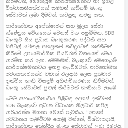
කිරීමටත්, මෙහෙයුම් කාර්යක්ෂමතාව හා ඉහළ
විශ්වාසනීයත්වයක් සමගින් කඩිනම් බැංකු
සේවාවක් ලබා දීමටත්, කටයුතු කරනු ඇත.
පාරිභෝගික අපේක්ෂාවන් සහ මුල්‍ය සේවා
ක්ෂේත්‍රය වේගයෙන් වෙනස් වන පසුබිමක, SDB
බැංකුව සිය ප්‍රධාන බැංකුකරණ පද්ධති සහ
ඩිජිටල් යටිතල පහසුකම් තවදුරටත් ශක්තිමත්
කිරීමේ උපායමාර්ගික පියවරක් වශයෙන් මෙය
ආරම්භ කර ඇත. මෙමඟින්, බැංකුවේ මෙහෙයුම්
කාර්යක්ෂමතාවය ඉහළ නැංවීමටත්, පාරිභෝගික
අවශ්‍යතාවයන්ට වඩාත් ඵලදායී ලෙස ප්‍රතිචාර
දැක්විය හැකි විසඳුම් අභිරුචිකරණය කිරීමටත්,
බැංකු සේවාවන් පුළුල් කිරීමටත් හැකියාව ලැබේ.
මෙම සහයෝගීතාවය පිළිබඳ අදහස් දක්වමින්
SDB බැංකුවේ ප්‍රධාන විධායක නිලධාරී කපිල
ආරියරත්න මහතා මෙසේ පැවසීය. ‘’අපගේ
අවධානය සෑමවිටම යොමු වන්නේ, විශ්වාසදායී,
පාරිභෝගික කේන්ද්‍රීය බැංකු සේවාවක් ලබා දීමටයි.