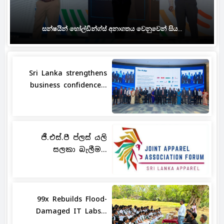
සන්ෂයින් හෝල්ඩින්ග්ස් අනාගතය වෙනුවෙන් සිය...
Sri Lanka strengthens
business confidence...
ජී.එස්.පී ප්ලස් යලි
සලකා බැලීම...
99x Rebuilds Flood-
Damaged IT Labs...