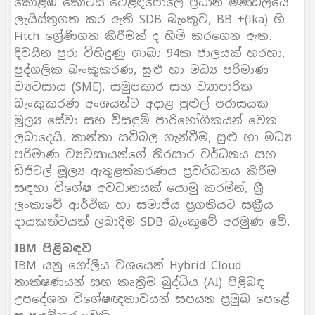
කොළඹ කොටස් වෙළඳපොලේ ප්‍රධාන මණ්ඩලයේ
ලැයිස්තුගත කර ඇති SDB බැංකුව, BB +(lka) හි
Fitch ශ්‍රේණිගත කිරීමක් ද හිමි කරගෙන ඇත.
දිවයින පුරා විහිදුණු ශාඛා 94ක ජාලයක් හරහා,
පුද්ගලික බැංකුකරණ, සුළු හා මධ්‍ය පරිමාණ
ව්‍යවසාය (SME), සමුපකාර සහ ව්‍යාපාරික
බැංකුකරණ අංශයන්ට අදාළ පුළුල් පරාසයක
මූල්‍ය සේවා සහ විසඳුම් පාරිභෝගිකයන් වෙත
ලබාදෙයි. කාන්තා සවිබල ගැන්වීම, සුළු හා මධ්‍ය
පරිමාණ ව්‍යවසායන්ගේ තිරසාර වර්ධනය සහ
ඩිජිටල් මූල්‍ය ඇතුළත්කරණය ප්‍රවර්ධනය කිරීම
සඳහා විශේෂ අවධානයක් යොමු කරමින්, ශ්‍රී
ලංකාවේ ආර්ථික හා සමාජීය ප්‍රගතියට සක්‍රීය
දායකත්වයක් ලබාදීම SDB බැංකුවේ අරමුණ වේ.
IBM පිළිබඳව
IBM යනු ගෝලීය වශයෙන් Hybrid Cloud
තාක්ෂණයන් සහ කෘත්‍රිම බුද්ධිය (AI) පිළිබඳ
උපදේශන විශේෂඥතාවයන් සපයන ප්‍රමුඛ පෙළේ