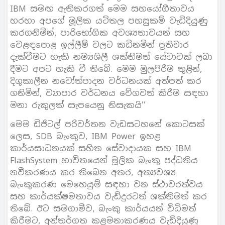
IBM සමඟ ඇතිකරගත් මෙම සහයෝගීතාවය
හරහා අපගේ මූලික යටිතල පහසුකම් වැඩිදියුණු
කරගනිමින්, පාරිභෝගික අවශ්‍යතාවයන් සහ
වෙළඳපොළ ඉල්ලීම් වලට කඩිනමින් ප්‍රතිචාර
දැක්වීමට හැකි නම්‍යශිලී ශක්තිමත් සේවාවක් ලබා
දීමට අපට හැකි වී තිබේ. මෙම මුලපිරීම තුළින්,
දිගුකාලීන නවෝත්පාදන වර්ධනයක් අත්පත් කර
ගනිමින්, ව්‍යාපාර වර්ධනය වේගවත් කිරීම සඳහා
මනා රුකුලක් සැපයෙනු නිසැකයි’’
මෙම ඩිජිටල් පරිවර්තන වැඩසටහනේ කොටසක්
ලෙස, SDB බැංකුව, IBM Power ඉහළ
කාර්යසාධනයක් සහිත සේවාදායක සහ IBM
FlashSystem භාවිතයෙන් මූලික බැංකු පද්ධතිය
නවීකරණය කර තිබෙන අතර, අත්‍යවශ්‍ය
බැංකුකරණ මෙහෙයුම් සඳහා වන ස්ථාවරත්වය
සහ කාර්යක්ෂමතාවය වැඩිදුරටත් ශක්තිමත් කර
තිබේ. ඊට සමගාමීව, බැංකු කාර්යයන් විධිමත්
කිරීමට, අන්තර්ගත කළමනාකරණය වැඩිදියුණු