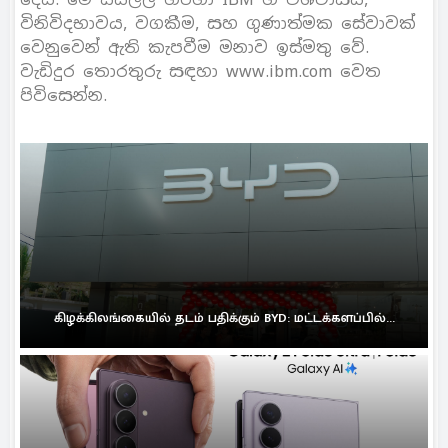
විනිවිදභාවය, වගකීම, සහ ගුණාත්මක සේවාවක්
වෙනුවෙන් ඇති කැපවීම මනාව ඉස්මතු වේ.
වැඩිදුර තොරතුරු සඳහා www.ibm.com වෙත
පිවිසෙන්න.
கிழக்கிலங்கையில் தடம் பதிக்கும் BYD: மட்டக்களப்பில்...