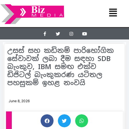
උසස් සහ කඩිනම් පාරිභෝගික
සේවාවක් ලබා දීම සඳහා SDB
බැංකුව, IBM සමඟ එක්ව
ඩිජිටල් බැංකුකරණ යටිතල
පහසුකම් ඉහළ නංවයි
June 8, 2026