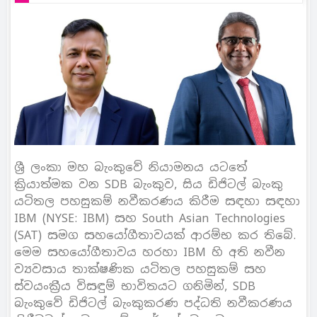
ශ්‍රී ලංකා මහ බැංකුවේ නියාමනය යටතේ
ක්‍රියාත්මක වන SDB බැංකුව, සිය ඩිජිටල් බැංකු
යටිතල පහසුකම් නවීකරණය කිරීම සඳහා සඳහා
IBM (NYSE: IBM) සහ South Asian Technologies
(SAT) සමග සහයෝගීතාවයක් ආරම්භ කර තිබේ.
මෙම සහයෝගීතාවය හරහා IBM හි අති නවීන
ව්‍යවසාය තාක්ෂණික යටිතල පහසුකම් සහ
ස්වයංක්‍රීය විසඳුම් භාවිතයට ගනිමින්, SDB
බැංකුවේ ඩිජිටල් බැංකුකරණ පද්ධති නවීකරණය