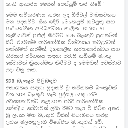
හැකි ආකාරය මෙයින් පෙන්නුම් කර තිබේ’’
මෙම නවීකරණය කරන ලද ඩිජිටල් වැඩසටහන
මත පදනම්ව, සිය ඉදිරි මෙහෙයුම් කටයුතු සහ
පාරිභෝගික සම්බන්ධතා නාලිකා හරහා AI
හැකියාවන් පුළුල් කිරීමට SDB බැංකුව සූදානමින්
සිටී. එමෙන්ම පාරිභෝගික විශ්වාසය තවදුරටත්
ශක්තිමත් කරමින්, දිගුකාලීන තරඟකාරිත්වය සහ
තිරසාර වර්ධනය සඳහා අවැසි කඩිනම් බැංකු
සේවාවක් ක්‍රියාත්මක කිරීමට ද මෙමගින් අවස්ථාව
උදා වනු ඇත.
SDB බැංකුව පිළිබඳව
අනාගතය සඳහා සූදානම් වූ නවීනතම බැංකුවක්
වන SDB බැංකුව සෑම පුද්ගලයෙකුගේම
අවශ්‍යතාවන්ට ගැලපෙන පරිදි පාරිභෝගික
කේන්ද්‍රීය සේවාවක් ලබා දීමට කැප වී සිටින අතර,
ශ්‍රී ලංකා මහ බැංකුව විසින් නියාමනය කරනු
ලබන බලපත්‍රලාභී විශේෂිත බැංකුවක් වේ.