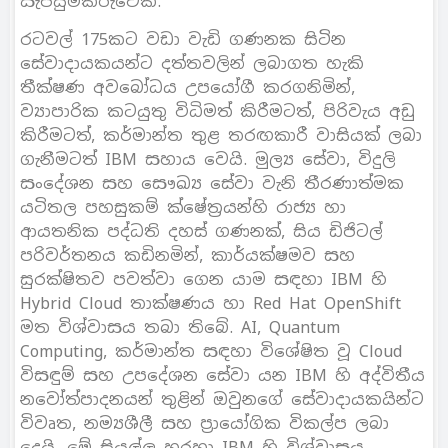
සැපයුම්කරුවෙකි.
රටවල් 175කට වඩා වැඩි ගණනක සිටින
සේවාදායකයන්ට දත්තවලින් ලබාගත හැකි
තීක්ෂණ අවබෝධය උපයෝගී කරගනිමින්,
ව්‍යාපාරික කටයුතු විධිමත් කිරීමටත්, පිරිවැය අඩු
කිරීමටත්, කර්මාන්ත තුළ තරඟකාරී වාසියක් ලබා
ගැනීමටත් IBM සහාය වෙයි. මුල්‍ය සේවා, විදුලි
සංදේශන සහ සෞඛ්‍ය සේවා වැනි තීරණාත්මක
යටිතල පහසුකම් ක්ෂේත්‍රයන්හි රාජ්‍ය හා
ආයතනික පද්ධති දහස් ගණනක්, සිය ඩිජිටල්
පරිවර්තනය කඩිනමින්, කාර්යක්ෂමව සහ
සුරක්ෂිතව පවත්වා ගෙන යාම සඳහා IBM හි
Hybrid Cloud තාක්ෂණය හා Red Hat OpenShift
මත විශ්වාසය තබා තිබේ. AI, Quantum
Computing, කර්මාන්ත සඳහා විශේෂිත වූ Cloud
විසඳුම් සහ උපදේශන සේවා යන IBM හි අද්විතීය
නවෝත්පාදනයන් තුළින් ඔවුනගේ සේවාදායකයින්ට
විවෘත, නම්‍යශීලී සහ ප්‍රායෝගික විකල්ප ලබා
දෙයි. මේ සියල්ල හරහා IBM හි විශ්වාසය,