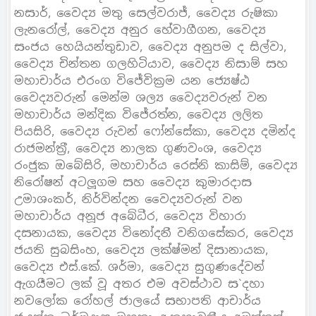
නසාර්, වෛද්‍ය මතු සෙල්වරාජ්, වෛද්‍ය රුෂිකා
ලැනරෝල්, වෛද්‍ය අනුර හේවාගීගන, වෛද්‍ය
සංජය හෙයියන්තුඩාව, වෛද්‍ය අනුපම ද සිල්වා,
වෛද්‍ය චින්තන ගලහිටියාව, වෛද්‍ය නිසාම් සහ
මහාචාර්ය එරංග විජේවික‍්‍රම යන ජ්‍යෙෂ්ඨ
වෛද්‍යවරුන් මෙන්ම ශල්‍ය වෛද්‍යවරුන් වන
මහාචාර්ය මන්දික විජේරත්න, වෛද්‍ය ලලිත
පියසිරි, වෛද්‍ය රුවන් ෆෝන්සේකා, වෛද්‍ය දමින්ද
රාජමන්ත‍්‍රී, වෛද්‍ය නාලක ගුණවංශ, වෛද්‍ය
රංජුක ඔබේසිරි, මහාචාර්ය රෙස්නි කාසිම්, වෛද්‍ය
නිරෝෂන් අටලූගම සහ වෛද්‍ය කුමාරදාස
උමාශංකර්, නිර්වින්දන වෛද්‍යවරුන් වන
මහාචාර්ය අනූජ අබේධීර, වෛද්‍ය විහාරා
දසනායක, වෛද්‍ය විනෝදනී වනිගසේකර, වෛද්‍ය
ජයති සුබසිංහ, වෛද්‍ය ලක්ෂ්මන් දිසානායක,
වෛද්‍ය එස්.කේ. ශර්මා, වෛද්‍ය සුගුණදේවන්
ඇගයීමට ලක් වූ අතර එම අවස්ථාව ස`දහා
නවලෝක රෝහල් ජාලයේ සභාපති ආචාර්ය