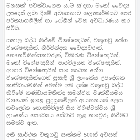
මනසක්’ පවත්වාගෙන යාම ස`දහා මනෝ වෛද්‍ය
උපදෙස් ලබා දීමේ අවශ්‍යතාව ශල්‍යකර්මයට පෙර
පරිත්‍යාගශීලීන් හා රෝගීන් වෙත අවධාරණය කර
සිටියි.
සනාල බද්ධ කිරීමේ විශේෂඥයින්, වකුගඩු රෝග
විශේෂඥයින්, නිර්වින්දක වෛද්‍යවරුන්,
භෞතචිකිත්සකවරුන්, විකිරණ විශේෂඥයින්,
මනෝ විශේෂඥයින්, පාරවිලයන විශේෂඥයින්,
ආහාර විශේෂඥයින් සහ කායික රෝග
විශේෂඥයින්ගෙන් සුසැදි ශ‍්‍රී ලාංකේය උපදේශක
කණ්ඩායමකින් මෙන්ම අති දක්ෂ වකුගඩු බද්ධ
කිරීමේ කණ්ඩායමකින්ද සමන්විත වෘත්තීයමය
වශයෙන් ඉහළ සුදුසුකම්ලත් ආයතනයක් ලෙස
නවලෝක හොස්පිට්ලස් සිය විශිෂ්ටත්වය ශ‍්‍රී
ලාංකේය සෞඛ්‍යය සේවාව තුළ තහවුරු කිරීමට
සමත්ව ඇත.
අති සාර්ථක වකුගඩු සැත්කම් 500ක් අවසන්