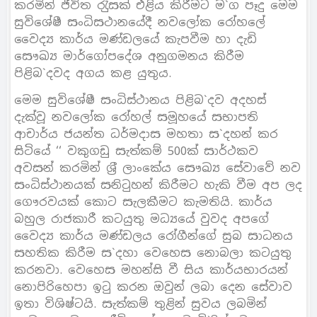
කරමින් ජීවිත රැුසක් එළිය කිරීමට ම`ග පෑදු මෙම
සුවිශේෂී සංධිසථානයේදී නවලෝක රෝහලේ
වෛද්‍ය කාර්ය මණ්ඩලයේ කැපවීම හා දැඩි
සෞඛ්‍ය මාර්ගෝපදේශ අනුගමනය කිරීම
පිළිබ`දවද අගය කළ යුතුය.
මෙම සුවිශේෂී සංධිස්ථානය පිළිබ`දව අදහස්
දැක්වූ නවලෝක රෝහල් සමූහයේ සභාපති
ආචාර්ය ජයන්ත ධර්මදාස මහතා ස`දහන් කර
සිටියේ ‘‘ වකුගඩු සැත්කම් 500ක් සාර්ථකව
අවසන් කරමින් ශ‍්‍රී ලාංකේය සෞඛ්‍ය සේවාවේ නව
සංධිස්ථානයක් සනිටුහන් කිරීමට හැකි වීම අප ලද
ගෞරවයක් කොට සැලකීමට කැමතියි. කාර්ය
බහුල රාජකාරී කටයුතු මධ්‍යයේ වුවද අපගේ
වෛද්‍ය කාර්ය මණ්ඩලය රෝගීන්ගේ සුබ සාධනය
සහතික කිරීම ස`දහා වෙහෙස නොබලා කටයුතු
කරනවා. වෙහෙස මහන්සි වී සිය කාර්යභාරයන්
නොපිරිහෙපා ඉටු කරන ඔවුන් ලබා දෙන සේවාව
ඉතා විශිෂ්ටයි. සැත්කම් තුළින් සුවය ලබමින්