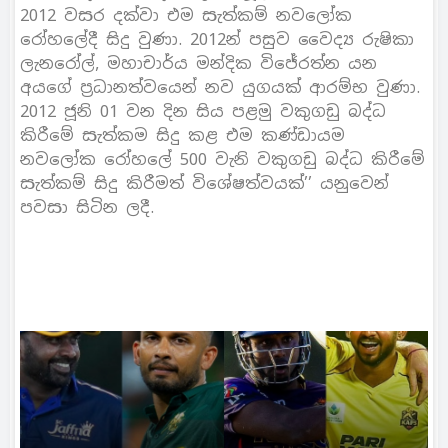
2012 වසර දක්වා එම සැත්කම් නවලෝක
රෝහලේදී සිදු වුණා. 2012න් පසුව වෛද්‍ය රුෂිකා
ලැනරෝල්, මහාචාර්ය මන්දික විජේරත්න යන
අයගේ ප‍්‍රධානත්වයෙන් නව යුගයක් ආරම්භ වුණා.
2012 ජූනි 01 වන දින සිය පළමු වකුගඩු බද්ධ
කිරීමේ සැත්කම සිදු කළ එම කණ්ඩායම
නවලෝක රෝහලේ 500 වැනි වකුගඩු බද්ධ කිරීමේ
සැත්කම් සිදු කිරීමත් විශේෂත්වයක්’’ යනුවෙන්
පවසා සිටින ලදී.