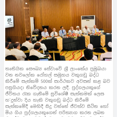
තෘතියික සෞඛ්‍ය සේවාවේ ශ‍්‍රී ලාංකේය ප‍්‍රමුඛයා
වන නවලෝක රෝහල් සමූහය වකුගඩු බද්ධ
කිරීමේ සැත්කම් 500ක් සාර්ථකව අවසන් කළ බව
පසුගියදා නිවේදනය කරන ලදී. පුද්ගලයකුගේ
ජීවිතය රැක ගැනීමේ සුවිශේෂී සැත්කමක් ලෙස
හ`දුන්වා දිය හැකි වකුගඩු බද්ධ කිරීමේ
සැත්කමේදී මෙහිදී සිදු වන්නේ ජීවත්ව සිටින හෝ
මිය ගිය පුද්ගලයකුගෙන් පරිත්‍යාග කරන ලබන