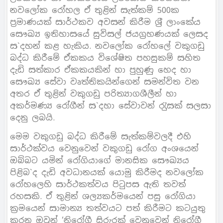
නවලෝක රෝහල ඒ තුළින් සැත්කම් 500ක
ප‍්‍රමාණයක් සාර්ථකව අවසන් කිරීම ශ‍්‍රී ලාංකේය
සෞඛ්‍ය ඉතිහාසයේ සුවිසල් ජයග‍්‍රහණයක් ලෙසද
ස`දහන් කළ හැකිය. නවලෝක රෝහලේ වකුගඩු
බද්ධ කිරීමේ ඒකකය විශේෂිත පහසුකම් සහිත
දැඩි සත්කාර ඒකකයකින් හා පුහුණු හෙද හා
සෞඛ්‍ය සේවා වෘත්තිකයින්ගෙන් සමන්විත වන
අතර ඒ තුළින් වකුගඩු පරිත්‍යාගශීලීන් හා
අකර්මණ්‍ය රෝගීන් ස`දහා සේවාවන් රැුසක් සලසා
දෙනු ලබයි.
මෙම වකුගඩු බද්ධ කිරීමේ සැත්කම්වලදී එහි
සාර්ථක්වය වෙනුවෙන් වකුගඩු රෝග අංශයෙන්
ඔබ්බට යමින් රෝගියාගේ මානසික සෞඛ්‍යය
පිළිබ`ද දැඩි අවධානයක් යොමු කිරීමද නවලෝක
රෝහලෙහි සාර්ථකත්වය පිටුපස ඇති තවත්
රහසකි. ඒ තුළින් ශල්‍යකර්මයෙන් පසු රෝගියා
ක‍්‍රමයෙන් සාමාන්‍ය තත්වයට පත් කිරීමට කටයුතු
කරන ඔවුන් ‘නිරෝගී සිරුරක් වෙනුවෙන් නිරෝගී