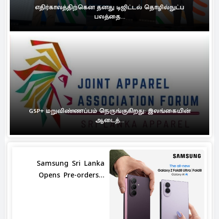
எதிர்காலத்திற்கென தனது டிஜிட்டல் தொழில்நுட்ப
பலத்தை...
GSP+ மறுவிண்ணப்பம் நெருங்குகிறது: இலங்கையின்
ஆடைத்...
Samsung Sri Lanka
Opens Pre-orders...