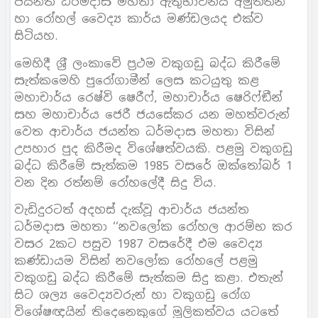
ජයන්ත ධර්මදාස මහතා ඇතුභාවනීය අමුත්තන්
හා රෝහල් වෛද්‍ය කාර්ය මණ්ඩලයද එක්ව
සිටියහ.
මෙහිදී ශ‍්‍රී ලංකාවේ ප‍්‍රථම වකුගඩු බද්ධ කිරීමේ
සැත්කමෙහි පුරෝගාමීන් ලෙස කටයුතු කළ
මහාචාර්ය රෙෂ්වි ෂෙරීෆ්, මහාචාර්ය ෂෙරිෆ්ඞීන්
සහ මහාචාර්ය ජෙරී ජයසේකර යන මහත්වරුන්
වෙත ආචාර්ය ජයන්ත ධර්මදාස මහතා විසින්
උපහාර පුද කිරීමද විශේෂත්වයකි. පළමු වකුගඩු
බද්ධ කිරීමේ සැත්කම 1985 වසරේ ඔක්තෝබර් 1
වන දින රත්නම් රෝහලේදී සිදු විය.
වැඩිදුරටත් අදහස් දැක්වූ ආචාර්ය ජයන්ත
ධර්මදාස මහතා ‘‘නවලෝක රෝහල ආරම්භ කර
වසර 2කට පසුව 1987 වසරේදී එම වෛද්‍ය
කණ්ඩායම විසින් නවලෝක රෝහලේ පළමු
වකුගඩු බද්ධ කිරීමේ සැත්කම සිදු කළා. එතැන්
සිට ශල්‍ය වෛද්‍යවරුන් හා වකුගඩු රෝග
විශේෂඥයින් තිදෙනෙකුගේ මූලිකත්වය යටතේ