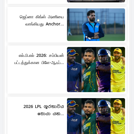
ஜெப்னா கிங்ஸ் அணியை
வாங்கியது Anchor...
எல்.பி.எல் 2026: சம்பியன்
பட்டத்துக்கான பிளே-ஆஃப்...
2026 LPL ශූරතාවය
සොයා යන...