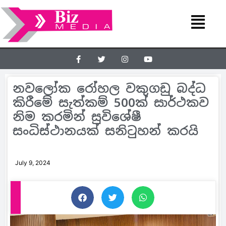
නවලෝක රෝහල වකුගඩු බද්ධ
කිරීමේ සැත්කම් 500ක් සාර්ථකව
නිම කරමින් සුවිශේෂී
සංධිස්ථානයක් සනිටුහන් කරයි
July 9, 2024