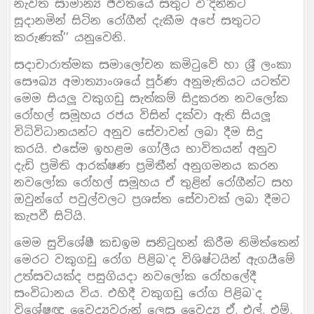
නැවත සාමාන්‍ය ජීවිතයේ සතුට වි`දින්නට
සූදානමින් සිටින රෝගීන් දැකීම අපේ සතුටට
කරුණක්’’ යනුවෙනි.
සදාචාරාත්මක සමාලෝචන කමිටුවේ හා ශ‍්‍රී ලංකා
සෞඛ්‍ය අමාත්‍යාංශයේ පූර්ණ අනුමැතියට යටත්ව
මෙම සියලූ වකුගඩු සැත්කම් සිදුකරන නවලෝක
රෝහල් සමූහය රජය විසින් දක්වා ඇති සියලූ
විධිවිධානයන්ට අනුව සේවාවන් ලබා දීම සිදු
කරයි. එසේම ඉහළම ගෝලීය භාවිතයන් අනුව
දැඩි ප‍්‍රමිති ආරක්ෂණ ප‍්‍රමිතීන් අනුගමනය කරන
නවලෝක රෝහල් සමූහය ඒ තුළින් රෝගීන්ට සහ
ඔවුන්ගේ පවුල්වලට ප‍්‍රශස්ත සේවාවක් ලබා දීමට
කැපවී සිටියි.
මෙම සුවිශේෂී කඩඉම සනිටුහන් කිරීම නිමිත්තෙන්
මෙරට වකුගඩු රෝග පිළිබ`ද විශිෂ්ටයින් ඇගයීමේ
උත්සවයක්ද පසුගියදා නවලෝක රෝහලේදී
සංවිධානය විය. එහිදී වකුගඩු රෝග පිළිබ`ද
විශේෂඥ වෛද්‍යවරුන් ලෙස වෛද්‍ය ඒ. එල්. එම්.