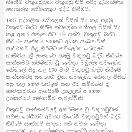
නිරෝගී වකුගඩුවක්, වකුගඩු නිසි පරිදි ක‍්‍රියාත්මක
නොකරන රෝගියකුට බද්ධ කිරීමයි.
1987 පුද්ගලික රෝහලක් විසින් සිදු කළ පළමු
වකුගඩු බද්ධ කිරීම නවලෝක රෝහල විසින් සිදු
කළ අතර එතැන් සිට මේ දක්වා වකුගඩු බද්ධ
කිරීමේ සැත්කම් 500කට අධික සංඛ්‍යාවක්
සාර්ථකව සිදු කිරීමට නවලෝක රෝහලට
හැකිවිය. ශ‍්‍රී ලංකාවේ පළමු වකුගඩු බද්ධ කිරීමේ
සැත්කමට සම්බන්ධ වූ වෛද්‍ය මඩුල්ල නවලෝක
රෝහලේ සිදු කළ 500 වැනි වකුගඩු බද්ධ කිරීමේ
සැත්කමටද සහභාගී වූහ. නවලෝක රෝහල විසින්
පසු කළ මෙම කඩඉම සහ ඊට සම්බන්ධ වූ
වෛද්‍යවරුන් ඇගයීමේ උළෙලක් ද මෙම
උත්සවයට සමගාමීව පැවැත්විණ.
වකුගඩු සැත්කම්වලදී අකර්මන්‍ය වූ වකුගඩුවක්
සහිත රෝගීන්ට අවශ්‍ය නිරෝගී වකුගඩුවක් බද්ධ
කිරීමේ සැත්කම් ස`දහා අති නවීන වෛද්‍ය
උපකරණ හා තාක්ෂණය උපයෝගී කරගන්නා