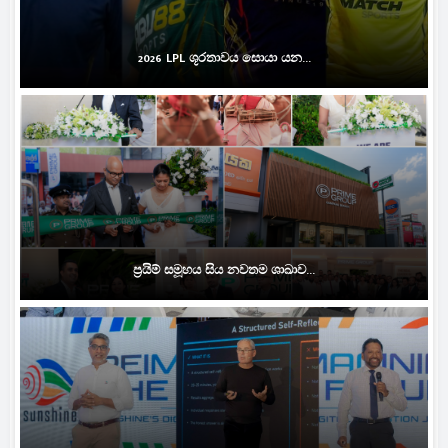
2026 LPL ශූරතාවය සොයා යන...
ප්‍රයිම් සමූහය සිය නවතම ශාඛාව...