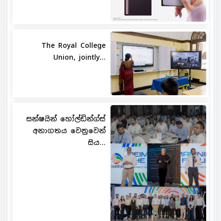
The Royal College
Union, jointly...
සන්ෂයින් හෝල්ඩින්ග්ස්
අනාගතය වෙනුවෙන්
සිය...