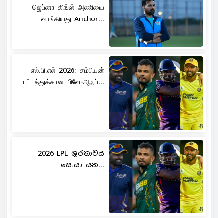
ஜெப்னா கிங்ஸ் அணியை
வாங்கியது Anchor...
எல்.பி.எல் 2026: சம்பியன்
பட்டத்துக்கான பிளே-ஆஃப்...
2026 LPL ශූරතාවය
සොයා යන...