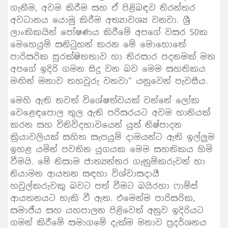
ගැනීම, අවම කිරීම සහ ඒ පිළිබඳව නිරන්තර
අවධානය යොමු කිරීම අත්‍යාවශ්‍ය වනවා. ශ්‍රී
ලාංකිකයින් පෝෂණය කිරීමේ අපගේ වසර 50ක
මෙහෙයුම් සනිටුහන් කරන මේ මොහොතේ
පාරිසරික සුරක්ෂිතතාව හා තිරසාර පදනමක් මත
අපගේ ඉදිරි ගමන සිදු වන බව මෙම සහතිකය
මඟින් මනාව තහවුරු වනවා” යනුවෙන් පැවසීය.
මෙහි ඇති තවත් විශේෂත්වයක් වන්නේ ලෝක
වෙළෙඳපොල තුල ඇති පරිසරයට අවම හානියක්
කරන සහ විනිවිදභාවයෙන් යුත් නිෂ්පාදන
ක්‍රියාවලියක් සහිත සැපයුම් දාමයන්ට ඇති ඉල්ලුම
ඉහළ යමින් පවතින යුගයක මෙම සහතිකය හිමි
වීමයි. මේ නිසාම ජාත්‍යන්තර ගැනුම්කරුවන් හා
නියාමන ආයතන සඳහා විශ්වාසදායී
හවුල්කරුවකු බවට පත් වීමට බයිරහා ෆාම්ස්
ආයතනයට හැකි වී ඇත. එමෙන්ම පාරිසරික,
සමාජීය සහ යහපාලන පිළිවෙත් අනුව ඉදිරියට
ගමන් කිරීමේ සමාගමේ දැක්ම මනාව ප්‍රදර්ශනය