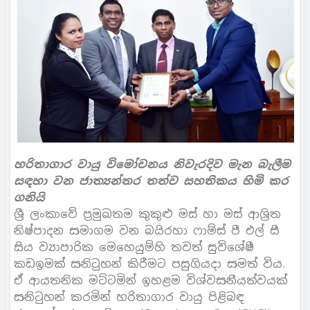
හරිතාගාර වායු විමෝචනය නිවැරදිව මැන බැලීම
සඳහා වන ජාත්‍යන්තර තත්ව සහතිකය හිමි කර
ගනියි
ශ්‍රී ලංකාවේ ප්‍රමුඛතම කුකුළු මස් හා මස් ආශ්‍රිත
නිෂ්පාදන සමාගම වන බයිරහා ෆාම්ස් පී එල් සී
සිය ව්‍යාපාරික මෙහෙයුම්හි තවත් සුවිශේෂී
කඩඉමක් සනිටුහන් කිරීමට පසුගියදා සමත් විය.
ඒ ආයතනික මට්ටමින් ඉහළම විශ්වසනීයත්වයක්
සනිටුහන් කරමින් හරිතාගාර වායු පිළිබඳ