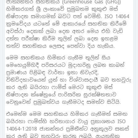
ජාත්‍යන්තර සහතිකය (Greenhouse Gas (GHG))
හිමිකරගත් ශ්‍රී ලංකාවේ ප්‍රමුඛතම කුකුළු මස්
නිෂ්පාදන සමාගමක් බවට පත් වෙමිනි. ISO 14064
ක්‍රමවේදය යටතේ මේ ආකාරයේ සහතික කිරීමේ
අවස්ථා දෙකක් ලබා දෙන අතර මෙය එහි වැඩි
දත්ත පරීක්ෂා කිරීම තුලින් ලබා දෙන ඉහළම
තත්ව සහතිකය ලෙසද පෙන්වා දිය හැකිය.
මෙම සහතිකය හිමිකර ගැනීම තුලින් සිය
මෙහෙයුම්හිදී පරිසරයට මුදාහරිනු ලබන කාබන්
ප්‍රමාණය පිළිබඳ වාර්තා ඉතා නිවැරදි,
විනිවිදභාවයෙන් යුත් හා විශ්වාසදායී බව තහවුරු
කර ඇති බයිරහා ෆාම්ස් මෙරට කුකුළු මස්
නිෂ්පාදන ක්ෂේත්‍රයේ පාරිසරික සුරක්ෂිතතාව
වෙනුවෙන් ප්‍රමුඛත්වය ගැනීමටද සමත්ව සිටියි.
එමෙන්ම මෙම සහතිකය හිමිකර ගැනීමත් සමඟ
බයිරහා ෆාම්ස්හි හරිතාගාර වායු ප්‍රකාශනය ISO
14064-1:2018 ජාතන්තර ප්‍රමිතීන්ට අනුකූලව සකස්
කර ඇති බව තහවුරු කරනු ලබයි. ආයතනික