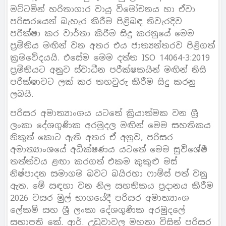
මට්ටමින් හරිතාගාර වායු විමෝචනය හා ඒවා
පරිසරයෙන් බැහැර කිරීම පිළිබඳ නිවැරදිව
පරීක්ෂා කර වාර්තා කිරීම සිදු කරනුයේ මෙම
ප්‍රමිතිය මඟින් වන අතර එය ජාත්‍යන්තරව පිළිගත්
ක්‍රමවේදයයි. එසේම මෙම දත්ත ISO 14064-3:2019
ප්‍රමිතියට අනුව ස්වාධීන පරීක්ෂකයින් මඟින් නිසි
පරීක්ෂාවට ලක් කර තහවුරු කිරීම සිදු කරනු
ලබයි.
පරිසර අමාත්‍යාංශය යටතේ ක්‍රියාත්මක වන ශ්‍රී
ලංකා දේශගුණික අරමුදල මඟින් මෙම සහතිකය
නිකුත් කොට ඇති අතර ඒ අනුව, පරිසර
අමාත්‍යාංශයේ අධීක්ෂණය යටතේ මෙම සුවිශේෂී
තත්ත්වය ළඟා කරගත් එකම කුකුළු මස්
නිෂ්පාදන සමාගම බවට බයිරහා ෆාම්ස් පත් වනු
ඇත. මේ සඳහා වන නිල සහතිකය ප්‍රදානය කිරීම
2026 වසර මුල් භාගයේදී පරිසර අමාත්‍යාංශ
ලේකම් සහ ශ්‍රී ලංකා දේශගුණික අරමුදලේ
සභාපති කේ. ආර්. උඩුවාවල මහතා විසින් පරිසර