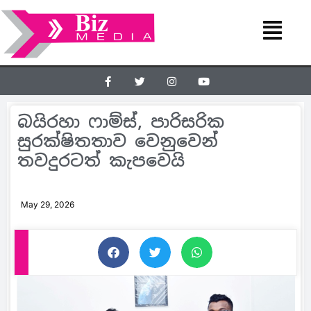
බයිරහා ෆාම්ස්, පාරිසරික
සුරක්ෂිතතාව වෙනුවෙන්
තවදුරටත් කැපවෙයි
May 29, 2026