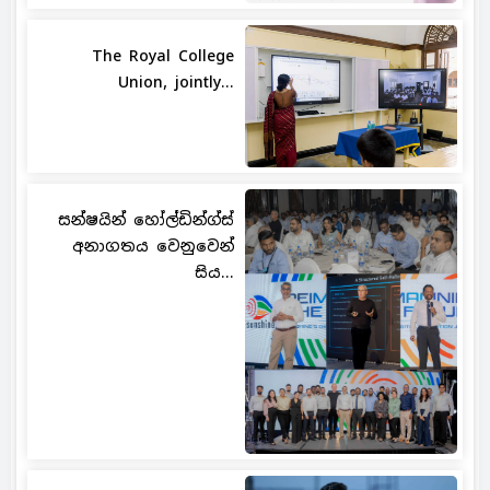
The Royal College
Union, jointly...
සන්ෂයින් හෝල්ඩින්ග්ස්
අනාගතය වෙනුවෙන්
සිය...