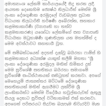
අමාත්‍යාංශ ලේකම් කාර්යාලයේදී සිදු කරන ලදී.
ආයතන දෙකෙහිම ජ්‍යෙෂ්ඨ නිලධාරීන් මෙන්ම ශ්‍රී
ලංකා දේශගුණික අරමුදලේ වැඩබලන ප්‍රධාන
විධායක නිලධාරිනී හර්ෂණී අබේරත්න, සහකාර
කළමනාකාරිණී (ව්‍යාපෘති හා තත්ව
කළමනාකරණ) යශෝධා ලේකම්ගේ සහ ව්‍යාපෘති
විධායිකා මධුභාෂිණී ගුණතිලක යන මහත්මීන් ද
මෙම අවස්ථාවට සහභාගී වූහ.
මේ සම්බන්ධයෙන් අදහස් දැක්වූ බයිරහා ෆාම්ස් හි
කළමනාකාර අධ්‍යක්ෂ යාකුත් නලීම් මහතා “ශ්‍රී
ලංකා දේශගුණික අරමුදල මඟින් හිමිකර දුන්
මෙම සුවිශේෂී සහතිකය බයිරහා සමාගමේ
සුවිශේෂී සංධිස්ථානයක් සනිටුහන් කරනවා. අපගේ
මෙහෙයුම් ජාත්‍යන්තර මට්ටමේ දේශගුණික
සහතිකයක් මඟින් ඇගයීමට ලක්වීම ශ්‍රී
ලාංකිකයින්ට මෙන්ම විදේශීය හවුල්කරුවන් ඇතුලු
සියලු දෙනාට සුවිසල් වටිනාකමක් එක් කරනවා.
අපගෙන් පරිසරයට සිදුවන බලපෑම නිවැරදිව මැන