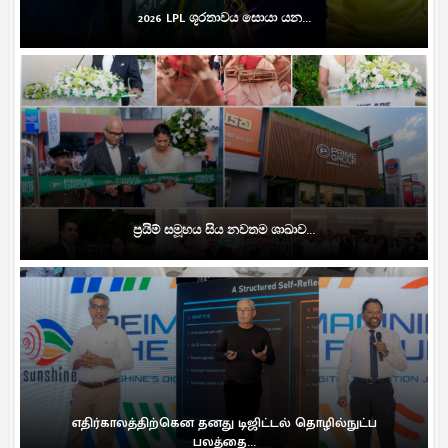
2026 LPL ශූරතාවය සොයා යන...
ප්‍රයිම් සමූහය සිය නවතම ශාඛාව...
எதிர்காலத்திற்கென தனது டிஜிட்டல் தொழில்நுட்ப
பலத்தை...