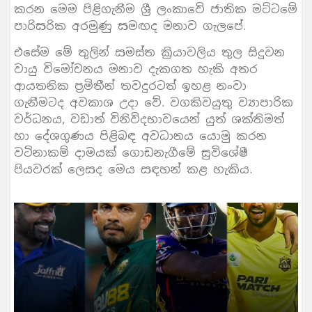
කරන මෙම පිළිගැනීම ශ්‍රී ලංකාවේ ජාතික මට්ටමේ
පාරිසරික අරමුණු සමඟද මනාව ගැලපේ.
එසේම මේ තුලින් සමස්ත ක්‍රියාවලිය තුල සිදුවන
වායු විමෝචනය මනාව දැකගත හැකි අතර
ආයතනික ප්‍රමිතීන් තවදුරටත් ඉහළ නංවා
ගැනීමටද අවකාශ උදා වේ. වගකිවයුතු ව්‍යාපාරික
වර්ධනය, වඩාත් විනිවිදභාවයෙන් යුත් ශක්තිමත්
හා දේශගුණය පිළිබඳ අවධානය යොමු කරන
වටිනාකම් දාමයක් ගොඩනැගීමේ සුවිශේෂී
පියවරක් ලෙසද මෙය සඳහන් කළ හැකිය.