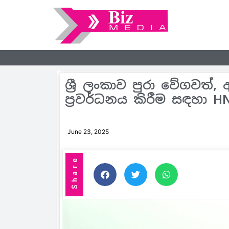
ශ්‍රී ලංකාව පුරා වේගවත්,
ප්‍රවර්ධනය කිරීම සඳහා H
June 23, 2025
Share