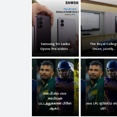
Samsung Sri Lanka
The Royal Colleg
Opens Pre-orders...
Union, jointly...
எல்.பி.எல் 2026:
சம்பியன்
பட்டத்துக்கான பிளே-
2026 LPL ශූරතාවය 
ஆஃப்...
යන...