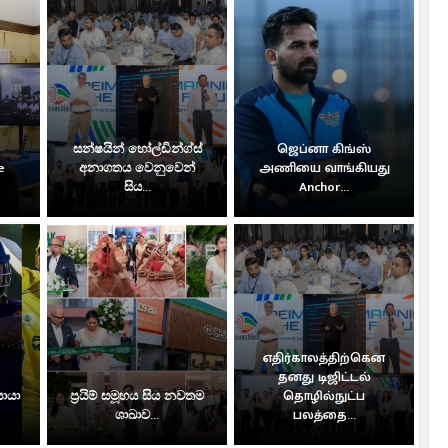
සන්ෂයින් හෝල්ඩින්ග්ස්
ஜெப்னா கிங்ஸ்
e
අනාගතය වෙනුවෙන්
அணியை வாங்கியது
සිය...
Anchor...
எதிர்காலத்திற்கென
தனது டிஜிட்டல்
සොයා
ප්‍රයිම් සමූහය සිය නවතම
தொழில்நுட்ப
ශාඛාව...
பலத்தை...