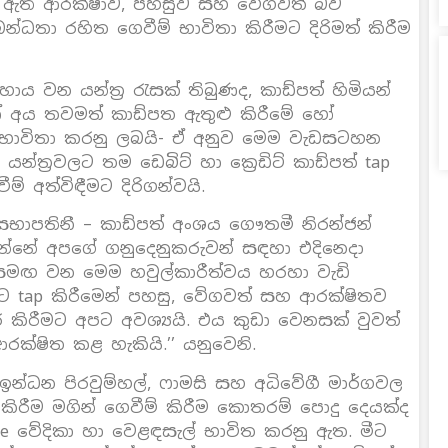
 එහි ඇති ආරක්ෂාව, පහසුව සහ වේගවත් බව
බන්ධතා රහිත ගෙවීම් භාවිතා කිරීමට දිරිමත් කිරීම
සහාය වන යන්ත්‍ර රැසක් තිබුණද, කාඩ්පත් හිමියන්
 අය තවමත් කාඩ්පත ඇතුළු කිරීමේ හෝ
ය භාවිතා කරනු ලබයි- ඒ අනුව මෙම වැඩසටහන
යන්ත්‍රවලට තම ඩෙබිට් හා ක්‍රෙඩිට් කාඩ්පත් tap
් අත්විඳීමට දිරිගන්වයි.
සභාපතිනී – කාඩ්පත් අංශය ගෞතමී නිරන්ජන්
න්නේ අපගේ ගනුදෙනුකරුවන් සඳහා එදිනෙදා
ීසා සමඟ වන මෙම හවුල්කාරීත්වය හරහා වැඩි
රයට tap කිරීමෙන් පහසු, වේගවත් සහ ආරක්ෂිතව
ර කිරීමට අපට අවශ්‍යයි. එය කුඩා වෙනසක් වුවත්
ක්ෂිත කළ හැකියි.’’ යනුවෙනි.
්, ඉන්ධන පිරවුම්හල්, ෆාමසි සහ අධිවේගී මාර්ගවල
 කිරීම මගින් ගෙවීම් කිරීම කොතරම් පොදු දෙයක්ද
 වේදිකා හා වෙළඳසැල් භාවිත කරනු ඇත. මීට