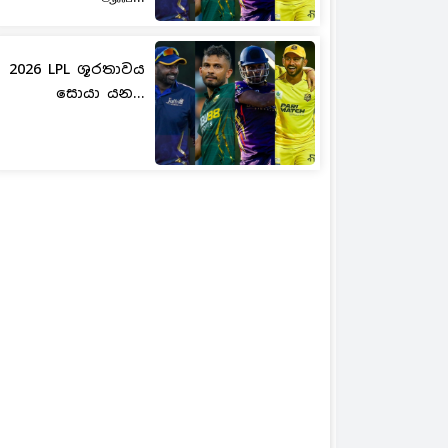
2026 LPL ශූරතාවය
සොයා යන...