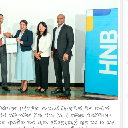
ත්පාදන පුද්ගලික අංශයේ බැංකුවක් වන හැටන්
වීම් සමාගමක් වන වීසා (Visa) සමඟ එක්ව’’HNB
ටහන ආරම්භ කර ඇත. වෙළෙඳසැල් තුළ tap to pay