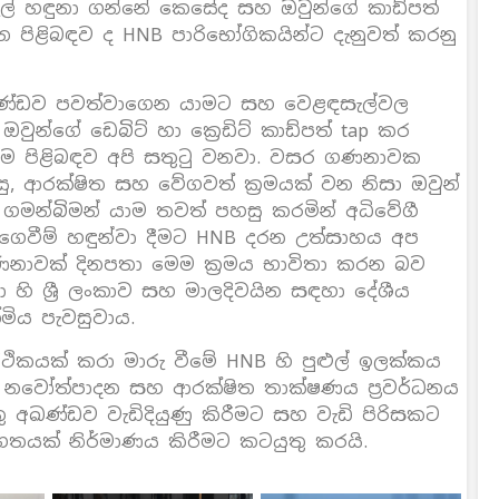
ැල් හඳුනා ගන්නේ කෙසේද සහ ඔවුන්ගේ කාඩ්පත්
 පිළිබඳව ද HNB පාරිභෝගිකයින්ට දැනුවත් කරනු
ඛණ්ඩව පවත්වාගෙන යාමට සහ වෙළඳසැල්වල
 ඔවුන්ගේ ඩෙබිට් හා ක්‍රෙඩිට් කාඩ්පත් tap කර
 කිරීම පිළිබඳව අපි සතුටු වනවා. වසර ගණනාවක
හසු, ආරක්ෂිත සහ වේගවත් ක්‍රමයක් වන නිසා ඔවුන්
 ගමන්බිමන් යාම තවත් පහසු කරමින් අධිවේගී
 ගෙවීම් හඳුන්වා දීමට HNB දරන උත්සාහය අප
නාවක් දිනපතා මෙම ක්‍රමය භාවිතා කරන බව
සා හි ශ්‍රී ලංකාව සහ මාලදිවයින සඳහා දේශීය
ිය පැවසුවාය.
්ථිකයක් කරා මාරු වීමේ HNB හි පුළුල් ඉලක්කය
ු නවෝත්පාදන සහ ආරක්ෂිත තාක්ෂණය ප්‍රවර්ධනය
තු අඛණ්ඩව වැඩිදියුණු කිරීමට සහ වැඩි පිරිසකට
ාගතයක් නිර්මාණය කිරීමට කටයුතු කරයි.