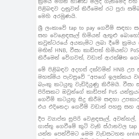
ක්‍රමය මගින් භාණ්ඩ මිලදී ගැනීමේදී
පිළිබඳව දැනුවත් කිරීමෙන් රට පුරා සම්
මෙහි අරමුණයි.
ශ්‍රී ලංකාවේ tap to pay ගෙවීම් සඳහා 
සහ වෙළෙඳසැල් හිමියන් ඇතුළු බොහෝ
කවුන්ටරයේ අයකැමිට ලබා දීමේ ක්‍රම
මඟින් HNB, වීසා කාඩ්පත් හිමියන්ට PoS 
කිරීමෙන් වේගවත්, වඩාත් ආරක්ෂිත ගෙවීම
මේ පිළිබඳව අදහස් දක්වමින් HNB උප 
මහත්මිය පැවසුවේ ‘’අපගේ ඉලක්කය ව
බැංකු කටයුතු වැඩිදියුණු කිරීමයි. ව
පිරිසකට ඔවුන්ගේ කාඩ්පත් PoS යන්ත්‍
ගෙවීම් කටයුතු සිදු කිරීම සඳහා උපකා
එය එදිනෙදා ගෙවීම් වඩාත් පහසු සහ ආර
දීප ව්‍යාප්ත සුපිරි වෙළඳසැල්, අවන්හල
ගාස්තු ගෙවීමේ කුටි වැනි ස්ථානවල tap
යන්න පෙන්වීමට මෙම වැඩසටහන online