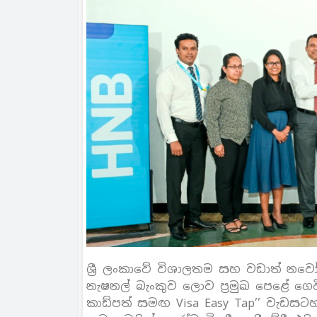
ශ්‍රී ලංකාවේ විශාලතම සහ වඩාත් නවෝ
නැෂනල් බැංකුව ලොව ප්‍රමුඛ පෙළේ ගෙ
කාඩ්පත් සමඟ Visa Easy Tap’’ වැඩස