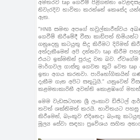
අමතරව tap ගෙවීම් පිළිගන්නා වෙළඳස
නිවැරදිව භාවිතා කරන්නේ කෙසේද යන්න
ඇත.
“HNB සමඟ අපගේ හවුල්කාරීත්වය අ
ගෙවීම් කිරීමේදී වීසා කාඩ්පත් හිමියන්ට
ගනුදෙනු කටයුතු සිදු කිරීමට දිරිමත්
අත්දැකීමෙන් අපි දන්නවා tap කිරීම ප
එයට ඉක්මනින් පුරුදු වන බව. ඒවගේම
මාර්ගවල ගාස්තු ගෙවන කුටි වෙත tap
ඉතා අගය කරනවා. පාරිභෝගිකයින් ගණ
දැකීම ගැන අපිට සතුටුයි.” යනුවෙන් වී
කළමනාකාරිනී අවන්ති කොළඹගේ මහත්ම
මෙම වැඩසටහන ශ්‍රී ලංකාව ඩිජිටල් ආර
තවත් ශක්තිමත් කරයි. භාවිතයට පහස
කිරීමෙන්, බැංකුව එදිනෙදා බැංකු කටයු
මූල්‍ය සේවා සඳහා ප්‍රවේශය සහිත අන