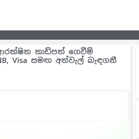
 ආරක්ෂිත කාඩ්පත් ගෙවීම්
NB, Visa සමඟ අත්වැල් බැඳගනී