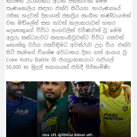
කරමින් 25,000කට අධික ජනතාවක් මෙම
සැණකෙලිය සඳහා එක්ව සිටියහ. තාරුණ්‍යයේ
රසික හදවත් දිනාගත් ජනප‍්‍රිය සංගීත කණ්ඩායමක්
වන මිඞ්ලේන් සහ තවත් කලාකරුවන් හතර
දෙනෙකුගේ විවිධ අංගවලින් වර්ණවත් වූ මෙම
අපූරු සන්ධ්‍යාවට සහභාගීවූවන්ට විවිධ රසවත්
කොත්තු වර්ග රසවිඳිමට අවස්ථාව උදා විය. එක්ව
සිටි සැමගේ විශේෂ අවධානය දිනා ගත් අංගය වූ
Coke Kottu Battle හි ජයග‍්‍රාහකයාට රුපියල්
50,000 ක මුදල් ත්‍යාගයක් එහිදී පිරිනැමිණි.
2026 LPL ශූරතාවය සොයා යන...