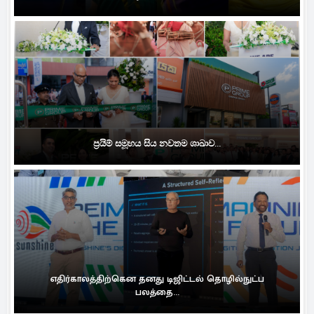
ප්‍රයිම් සමූහය සිය නවතම ශාඛාව...
எதிர்காலத்திற்கென தனது டிஜிட்டல் தொழில்நுட்ப
பலத்தை...