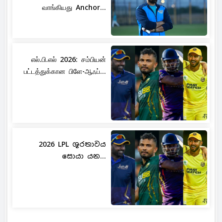
வாங்கியது Anchor...
எல்.பி.எல் 2026: சம்பியன்
பட்டத்துக்கான பிளே-ஆஃப்...
2026 LPL ශූරතාවය
සොයා යන...