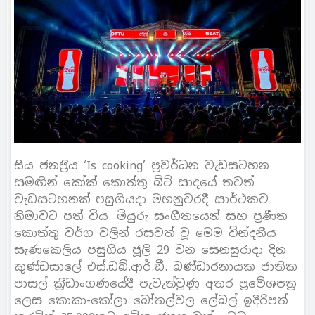
සිය ජනප‍්‍රිය ‘Is cooking’ ප‍්‍රවර්ධන වැඩසටහන
සමඟින් කෝක් කොත්තු බීට් සාදයේ තවත්
වැඩසටහනක් පසුගියදා මහනුවරදී සාර්ථකව
නිමාවට පත් විය. මියුරු සංගීතයෙන් සහ ප‍්‍රණීත
කොත්තු වර්ග වලින් රසවත් වූ මෙම වින්දනීය
සැණකෙලිය පසුගිය ජූලි 29 වන සෙනසුරාදා දින
කුණ්ඩසාලේ එස්.ඩබ්.ආර්.ඞී. බණ්ඩාරනායක ජාතික
පාසල් ක‍්‍රීඩාංගණයේදී පැවැත්වුණු අතර ප‍්‍රවේශපත‍්‍ර
ලෙස කොකා-කෝලා බෝතල්වල ලේබල් ඉදිරිපත්