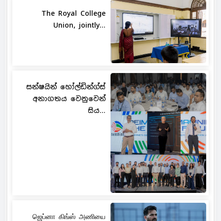
The Royal College
Union, jointly...
සන්ෂයින් හෝල්ඩින්ග්ස්
අනාගතය වෙනුවෙන්
සිය...
ஜெப்னா கிங்ஸ் அணியை