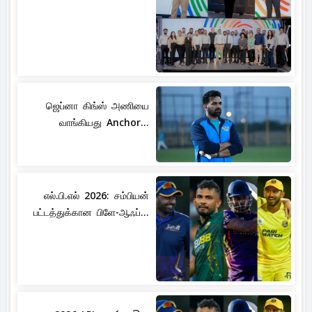
ஜெப்னா கிங்ஸ் அணியை
வாங்கியது Anchor...
எல்.பி.எல் 2026: சம்பியன்
பட்டத்துக்கான பிளே-ஆஃப்...