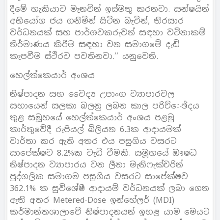
දීමේ හැකියාව මැනවින් ඉස්මතු කරනවා. සන්ෂයින්
අභියෝග ජය ගනිමින් සිටින බැවින්, තිරසාර
වර්ධනයක් සහ පාර්ශවකරුවන් සඳහා වටිනාකම්
නිර්මාණය කිරීම සඳහා වන සමාගමේ දැඩි
කැපවීම ස්ථිරව පවතිනවා.’’ යනුවෙනි.
හෙල්ත්කෙයාර් අංශය
නිෂ්පාදන සහ වෛද්‍ය උපාංග ව්‍යාපාරවල
සහායෙන් සලකා බලනු ලබන කාල පරිච්ෙඡ්දය
තුළ සමූහයේ හෙල්ත්කෙයාර් අංශය පළමු
කාර්තුවේදී රුපියල් බිලියන 6.3ක ආදායමක්
වාර්තා කර ඇති අතර එය පසුගිය වසරට
සාපේක්ෂව 8.2%ක වැඩි වීමකි. සමූහයේ ඖෂධ
නිෂ්පාදන ව්‍යාපාරය වන ලීනා මැනිෆැක්චරින්
පුද්ගලික සමාගම පසුගිය වසරට සාපේක්ෂව
362.1% ක සුවිශේෂී ආදායම් වර්ධනයක් ලබා ගෙන
ඇති අතර Metered-Dose ඉන්හේලර් (MDI)
කර්මාන්තශාලාවේ නිෂ්පාදනයන් ඉහළ යාම මෙයට