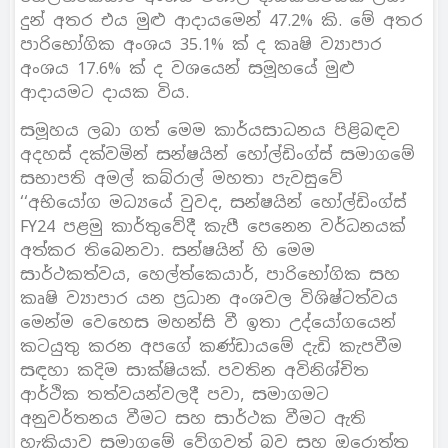
දුන් අතර එය මුළු ආදායමෙන් 47.2% කි. මේ අතර
පාරිභෝගික අංශය 35.1% ක් ද කෘෂි ව්‍යාපාර
අංශය 17.6% ක් ද වශයෙන් සමූහයේ මුළු
ආදායමට දායක විය.
සමූහය ලබා ගත් මෙම කාර්යසාධනය පිළිබඳව
අදහස් දක්වමින් සන්ෂයින් හෝල්ඩිංග්ස් සමාගමේ
සභාපති අමල් කබ්රාල් මහතා පැවසුවේ
‘‘අභියෝග මධ්‍යයේ වුවද, සන්ෂයින් හෝල්ඩිංග්ස්
FY24 පළමු කාර්තුවේදී කැපී පෙනෙන වර්ධනයක්
අත්කර තිබෙනවා. සන්ෂයින් හි මෙම
සාර්ථකත්වය, හෙල්ත්කෙයාර්, පාරිභෝගික සහ
කෘෂි ව්‍යාපාර යන ප‍්‍රධාන අංශවල විශිෂ්ටත්වය
මෙන්ම වෙහෙස මහන්සි වී ඉතා උද්යෝගයෙන්
කටයුතු කරන අපගේ කණ්ඩායමේ දැඩි කැපවීම
සඳහා කදිම සාක්ෂියක්. පවතින අවිනිශ්චිත
ආර්ථික තත්වයන්වලදී පවා, සමාගමට
අනුවර්තනය වීමට සහ සාර්ථක වීමට ඇති
හැකියාව සමාගමේ වේගවත් බව සහ ඔරොත්තු