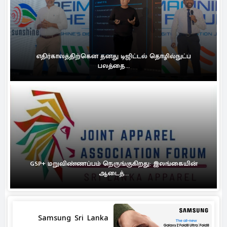
எதிர்காலத்திற்கென தனது டிஜிட்டல் தொழில்நுட்ப
பலத்தை...
GSP+ மறுவிண்ணப்பம் நெருங்குகிறது: இலங்கையின்
ஆடைத்...
Samsung Sri Lanka