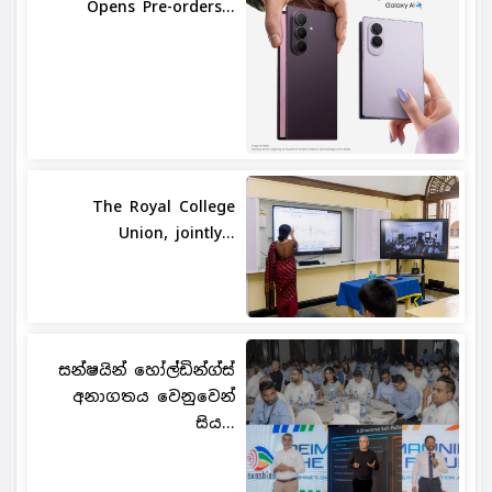
Opens Pre-orders...
The Royal College
Union, jointly...
සන්ෂයින් හෝල්ඩින්ග්ස්
අනාගතය වෙනුවෙන්
සිය...