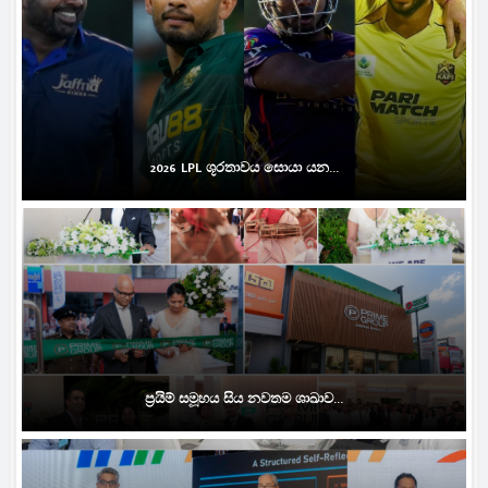
2026 LPL ශූරතාවය සොයා යන...
ප්‍රයිම් සමූහය සිය නවතම ශාඛාව...