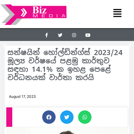
සන්ෂයින් හෝල්ඩින්ග්ස් 2023/24
මූල්‍ය වර්ෂයේ පළමු කාර්තුව
සඳහා 14.1% ක ඉහළ පෙළේ
වර්ධනයක් වාර්තා කරයි
August 17, 2023