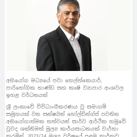
අභියෝග මධ්‍යයේ පවා හෙල්ත්කෙයාර්,
පාරිභෝගික භාණ්ඩ සහ කෘෂි ව්‍යාපාර අංශවල
ඉහළ වර්ධනයක්
ශ‍්‍රී ලංකාවේ විවිධාංගීකරණය වූ සමාගම්
සමූහයක් වන සන්ෂයින් හෝල්ඩින්ග්ස් පවතින
අභියෝගාත්මක තත්වයන් සාර්ව ආර්ථික හමුවේ
වුවද ශක්තිමත් මූල්‍ය කාර්යසාධනයක් වාර්තා
කරමින්, 2023/24 මූල්‍ය වර්ෂයේ පළමු කාර්තුව