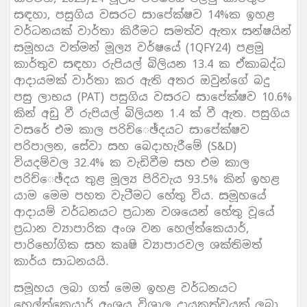
සඳහා, පසුගිය වසරට සාපේක්ෂව 14%ක ඉහළ
වර්ධනයක් වාර්තා කිරීමට සමත්ව ඇතx සන්ෂයින්
සමූහය වත්මන් මූල්‍ය වර්ෂයේ (1QFY24) පළමු
කාර්තුව සඳහා රුපියල් බිලියන 13.4 ක ඒකාබද්ධ
ආදායමක් වාර්තා කර ඇති අතර ඔවුන්ගේ බදු
පසු ලාභය (PAT) පසුගිය වසරට සාපේක්ෂව 10.6%
කින් අඩු වී රුපියල් බිලියන 1.4 ක් වී ඇත. පසුගිය
වසරේ එම කාල පරිච්ෙඡ්දයට සාපේක්ෂව
පරිපාලන, සේවා සහ බෙදාහැරීමේ (S&D)
වියදම්වල 32.4% ක වැඩිවීම සහ එම කාල
පරිච්ෙඡ්දය තුළ මූල්‍ය පිරිවැය 93.5% කින් ඉහළ
යාම මෙම පහත වැටීමට හේතු විය. සමූහයේ
ආදායම් වර්ධනයට ප‍්‍රධාන වශයෙන් හේතු වූයේ
ප‍්‍රධාන ව්‍යාපාරික අංශ වන හෙල්ත්කෙයාර්,
පාරිභෝගික සහ කෘෂි ව්‍යාපාරවල ශක්තිමත්
කාර්ය සාධනයයි.
සමූහය ලබා ගත් මෙම ඉහළ වර්ධනයට
හෙල්ත්කෙයාර් අංශය විශාල දායකත්වයක් ලබා