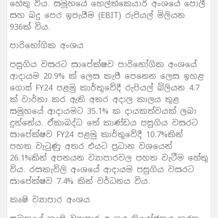
හේතු විය. සමූහයේ හෙල්ත්කෙයාර් අංශයේ පොලී
සහ බදු පෙර ඉපැයීම (EBIT) රුපියල් මිලියන
936ක් විය.
පාරිභෝගික අංශය
පසුගිය වසරට සාපේක්ෂව පාරිභෝගික අංශයේ
ආදායම 20.9% ක් ලෙස කැපී පෙනෙන ලෙස ඉහළ
ගොස් FY24 පළමු කාර්තුවේදී රුපියල් බිලියන 4.7
ක් වාර්තා කර ඇති අතර අදාල කාලය තුළ
සමූහයේ ආදායමට 35.1% ක දායකත්වයක් ලබා
දුන්නේය. ඒකාබද්ධ තේ කාණ්ඩය පසුගිය වසරට
සාපේක්ෂව FY24 පළමු කාර්තුවේදී 10.7%කින්
පහත වැටුණු අතර එයට ප‍්‍රධාන වශයෙන්
26.1%කින් අපනයන ව්‍යාපාරවල පහත වැටීම හේතු
විය. රසකැවිලි අංශයේ ආදායම පසුගිය වසරට
සාපේක්ෂව 7.4% කින් වර්ධනය විය.
කෘෂි ව්‍යාපාර අංශය