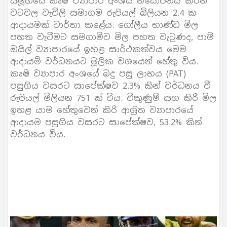
සමූහයේ කෘෂි ව්‍යාපාර අංශය නියෝජනය කරන
වටවල වැවිලි සමාගම රුපියල් බිලියන 2.4 ක
ආදායමක් වාර්තා කළේය. ගෝලීය භාණ්ඩ මිල
පහත වැටීමට සමගාමීව මිල පහත වැටුණද, පාම්
ඔයිල් ව්‍යාපාරයේ ඉහළ සාර්ථකත්වය මෙම
ආදායම් වර්ධනයට මූලික වශයෙන් හේතු විය.
කෘෂි ව්‍යාපාර අංශයේ බදු පසු ලාභය (PAT)
පසුගිය වසරට සාපේක්ෂව 2.3% කින් වර්ධනය වී
රුපියල් මිලියන 751 ක් විය. විකුණුම් සහ කිරි මිල
ඉහළ යාම හේතුවෙන් කිරි ආශ‍්‍රිත ව්‍යාපාරයේ
ආදායම පසුගිය වසරට සාපේක්ෂව, 53.2% කින්
වර්ධනය විය.