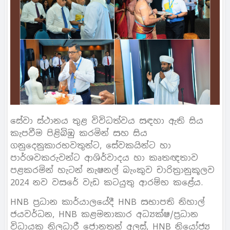
සේවා ස්ථානය තුළ විවිධත්වය සඳහා ඇති සිය
කැපවීම පිළිබිඹු කරමින් සහ සිය
ගනුදෙනුකාරභවතුන්ට, සේවකයින්ට හා
පාර්ශවකරුවන්ට ආශිර්වාදය හා කෘතඥතාව
පළකරමින් හැටන් නැෂනල් බැංකුව චාරිත‍්‍රානුකූලව
2024 නව වසරේ වැඩ කටයුතු ආරම්භ කළේය.
HNB ප‍්‍රධාන කාර්යාලයේදී HNB සභාපති නිහාල්
ජයවර්ධන, HNB කළමනාකාර අධ්‍යක්ෂ/ප‍්‍රධාන
විධායක නිලධාරී ජොනතන් අලස්, HNB නියෝජ්‍ය