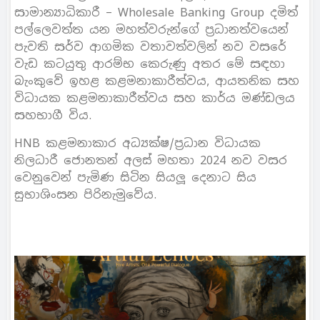
සාමාන්‍යාධිකාරී – Wholesale Banking Group දමිත්
පල්ලෙවත්ත යන මහත්වරුන්ගේ ප‍්‍රධානත්වයෙන්
පැවති සර්ව ආගමික වතාවත්වලින් නව වසරේ
වැඩ කටයුතු ආරම්භ කෙරුණු අතර මේ සඳහා
බැංකුවේ ඉහළ කළමනාකාරීත්වය, ආයතනික සහ
විධායක කළමනාකාරීත්වය සහ කාර්ය මණ්ඩලය
සහභාගී විය.
HNB කළමනාකාර අධ්‍යක්ෂ/ප‍්‍රධාන විධායක
නිලධාරී ජොනතන් අලස් මහතා 2024 නව වසර
වෙනුවෙන් පැමිණ සිටින සියලූ දෙනාට සිය
සුභාශිංසන පිරිනැමුවේය.