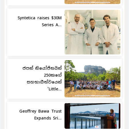
Syntetica raises $30M
Series A...
ජපන් නියෝජිතයින්
250කගේ
සහභාගීත්වයෙන්
‘Little...
Geoffrey Bawa Trust
Expands Sri...