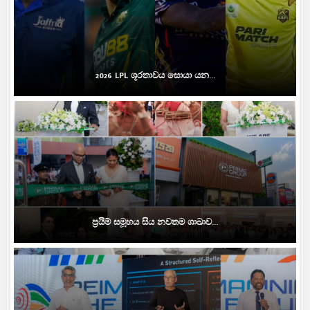
2026 LPL ශූරතාවය සොයා යන...
ප්‍රයිම් සමූහය සිය නවතම ශාඛාව...