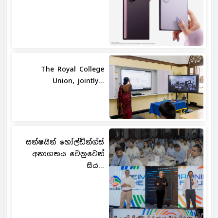
The Royal College
Union, jointly...
සන්ෂයින් හෝල්ඩින්ග්ස්
අනාගතය වෙනුවෙන්
සිය...