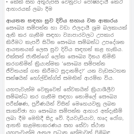
• කේක් සහ අතුරුපස වෙනුවට පෝෂ්‍යදායී කෙටි
ආහාරයක් ලබා දීම
ආයතන සඳහා සුව දිවිය සහාය වන ආකාරය
සෞඛ්‍ය සම්පන්න හා වඩා ඵලදායී ශ්‍රම බලකායක්
ඇති කර ගැනීම සඳහා ව්‍යාපාරවලට උපකාර
කිරීමට කැපවී සිටින සෞඛ්‍ය සම්බන්ධ උපදේශන
ආයතනයක් ලෙස සුව දිවිය සඳහන් කළ හැකිය.
එක්සත් ජාතීන්ගේ ලෝක සෞඛ්‍ය දිනය නිමිති
කරගනිමින් ක්‍රියාත්මක ‘සෞඛ්‍ය සම්පන්න
ජීවිතයක් ගත කිරීමට සූදානම්ද?’ යන වැඩසටහන
සන්ෂයින් හෝල්ඩින්ග්ස් සමඟින් ආරම්භ විය.
යහපැවැත්ම වෙනුවෙන් සේවකයින් ක්‍රියාශීලීව
සම්බන්ධ කර ගැනීම සඳහා නොමිලේ සෞඛ්‍ය
පරීක්ෂණ, ප්‍රවීණයින් විසින් මෙහෙයවනු ලබන
සාකච්ඡා හා සෞඛ්‍ය සම්පන්න ආහාර අත්දැකීම්
ලබා දීම මෙහිදී සිදු වේ. දියවැඩියාව, හෘද රෝග,
ආතති කළමනාකරණය සහ සේවා ස්ථාන
යහපැවැත්ම ඇතුලු ප්‍රධාන තේමාවන් පිළිබඳ