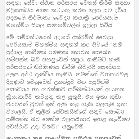
සඳහා සේවා ස්ථාන පරිසරය වෙනස් කිරීම සඳහා
මූලිකත්වය ගෙන කටයුතු කරන ලෙස සුව දිවිය
පදනමේ නිර්මාතෘ වෛද්‍ය කයාත්‍රි පෙරියසාමි
මහත්මිය සියලු සමාගම්වලින් ඉල්ලා සිටියි.
මේ සම්බන්ධයෙන් අදහස් දක්වමින් වෛද්‍ය
පෙරියසාමි මහත්මිය සඳහන් කර සිටියේ “තනි
පුද්ගල තේරීමක් පමණක් නොවන සෞඛ්‍ය
සම්පන්න බව පහසුවෙන් සපුරා ගැනීමට හැකි
පරිසරයක් නිර්මාණය කිරීම නිවැරදි සෞඛ්‍යය
ලෙස අර්ථ දැක්විය හැකියි. තමන්ගේ ව්‍යාපාරවල
දියුණුව වෙනුවෙන් උනන්දුව වන අයුරින්ම
සෞඛ්‍යය හා ආරක්ෂාව සම්බන්ධයෙන් ආයතන
ක්‍රියාකාරීව කටයුතු කළ යුතුයි. එය ඉතා කුඩා
පියවරක් වුවත් ඉන් ඇති කළ හැකි බලපෑම ඉතා
විශාලයි. ඒ තුලින් සේවකයින්ගේ සතුට සෞඛ්‍ය
සම්පන්න බව මෙන්ම ඵලදායීතාව ඉහළ නැංවීමට
අවස්ථාව උදා වනවා” යනුවෙනි.
ආයතනය තුළ ප්‍රායෝගික ප්‍රතිඵල පහසුවෙන්