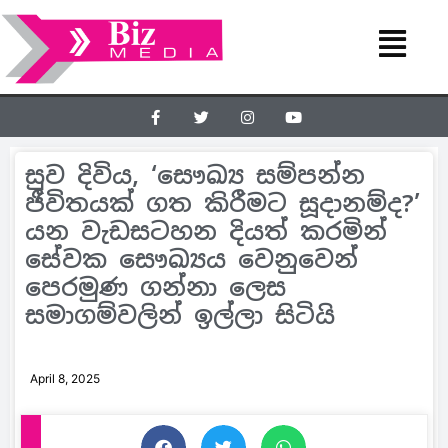
සුව දිවිය, ‘සෞඛ්‍ය සම්පන්න
ජීවිතයක් ගත කිරීමට සූදානම්ද?’
යන වැඩසටහන දියත් කරමින්
සේවක සෞඛ්‍යය වෙනුවෙන්
පෙරමුණ ගන්නා ලෙස
සමාගම්වලින් ඉල්ලා සිටියි
April 8, 2025