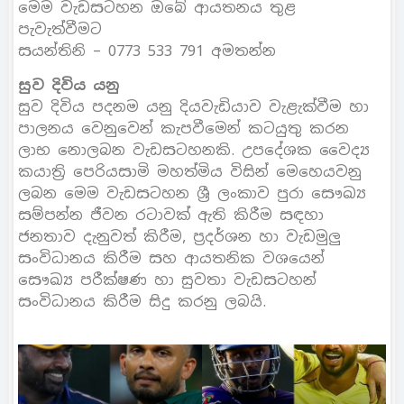
මෙම වැඩසටහන ඔබේ ආයතනය තුළ
පැවැත්වීමට
සයන්තිනි – 0773 533 791 අමතන්න
සුව දිවිය යනු
සුව දිවිය පදනම යනු දියවැඩියාව වැළැක්වීම හා
පාලනය වෙනුවෙන් කැපවීමෙන් කටයුතු කරන
ලාභ නොලබන වැඩසටහනකි. උපදේශක වෛද්‍ය
කයාත්‍රි පෙරියසාමි මහත්මිය විසින් මෙහෙයවනු
ලබන මෙම වැඩසටහන ශ්‍රී ලංකාව පුරා සෞඛ්‍ය
සම්පන්න ජීවන රටාවක් ඇති කිරීම සඳහා
ජනතාව දැනුවත් කිරීම, ප්‍රදර්ශන හා වැඩමුලු
සංවිධානය කිරීම සහ ආයතනික වශයෙන්
සෞඛ්‍ය පරීක්ෂණ හා සුවතා වැඩසටහන්
සංවිධානය කිරීම සිදු කරනු ලබයි.