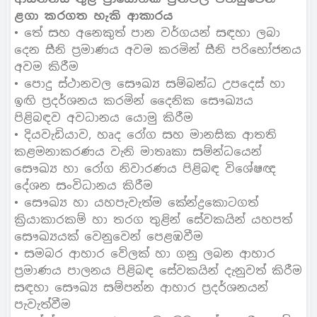
ළගා කරගත හැකි ආකාරය
• තේ සහ අනෙකුත් පාන වර්ගයන් සඳහා ලබා
දෙන සීනි ප්‍රමාණය අවම කරමින් සීනි පරිභෝජනය
අවම කිරීම
• පොදු ස්ථානවල සෞඛ්‍ය සම්බන්ධ උපදෙස් හා
ඉඟි ප්‍රදර්ශනය කරමින් දෛනික සෞඛ්‍යය
පිළිබඳව අවධානය යොමු කිරීම
• දියවැඩියාව, හෘද රෝග සහ මානසික ආතති
කළමනාකරණය වැනි මාතෘකා සම්න්ධයෙන්
සෞඛ්‍ය හා රෝග නිවාරණය පිළිබඳ විශේෂඥ
දේශන සංවිධානය කිරීම
• සෞඛ්‍ය හා යහපැවැත්ම කේන්ද්‍රකොටගත්
ක්‍රියාකාරකම් හා තරග තුළින් සේවකයින් යහපත්
සෞඛ්‍යයක් වෙනුවෙන් පෙළඹවීම
• සමබර ආහාර වේලක් හා ගනු ලබන ආහාර
ප්‍රමාණය පාලනය පිළිබඳ සේවකයින් දැනුවත් කිරීම
සඳහා සෞඛ්‍ය සම්පන්න ආහාර ප්‍රදර්ශනයන්
පැවැත්වීම