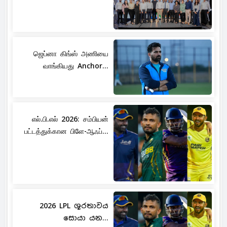
ஜெப்னா கிங்ஸ் அணியை
வாங்கியது Anchor...
எல்.பி.எல் 2026: சம்பியன்
பட்டத்துக்கான பிளே-ஆஃப்...
2026 LPL ශූරතාවය
සොයා යන...