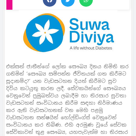
එක්සත් ජාතීන්ගේ ලෝක සෞඛ්‍ය දිනය නිමිති කර
ගනිමින් ‘සෞඛ්‍ය සම්පන්න ජීවිතයක් ගත කිරීමට
සූදානම්ද?’ යන වැඩසටහන දියත් කිරීමට සුව
දිවිය කටයුතු කරන ලදී. සේවකයින්ගේ සෞඛ්‍යය
වෙනුවෙන් ප්‍රමුඛත්වය ලබාදීම හා තිරසාර සුවතා
වැඩසටහන් සංවිධානය කිරීම සඳහා නිර්මාණය
කර ඇති වැඩසටහනක් වන මෙහි පළමු
වැඩසටහන සන්ෂයින් හෝල්ඩිංග්ස් වෙනුවෙන්
සංවිධානය කර තිබිණ. එහි අරමුණ වූයේ සේවක
සේවිකාවන් තුළ සෞඛ්‍ය, යහපැවැත්ම හා තිරසාර