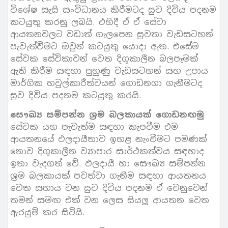
විශේෂ සැසි සංවිධානය කිරීමටද සුව දිවිය පදනම
කටයුතු කරනු ලබයි. එහිදී ඒ ඒ සේවා
ආයතනවලට වඩාත් ගැලපෙන සුවතා වැඩසටහන්
පැවැත්වීමට ඔවුන් කටයුතු යොදා ඇත. එසේම
සේවක සේවිකාවන් වෙත දිගුකාලීන බලපෑමක්
ඇති කිරීම සඳහා පුහුණු වැඩසටහන් සහ උපාය
මාර්ගික හවුල්කාරීත්වයන් ගොඩනගා ගැනීමටද
සුව දිවිය පදනම කටයුතු කරයි.
සෞඛ්‍ය සම්පන්න ශ්‍රම බලකායක් ගොඩනඟමු
සේවක යහ පැවැත්ම සඳහා කැපවීම එම
ආයතනයේ ඵලදායීතාව ඉහළ නැංවීමට පමණක්
නොව දිගුකාලීන ව්‍යාපාර සාර්ථකත්වය සඳහාද
ඉතා වැදගත් වේ. ඵලදායී හා සෞඛ්‍ය සම්පන්න
ශ්‍රම බලකායක් පවත්වා ගැනීම සඳහා ආයතනය
වෙත සහාය වන සුව දිවිය පදනම ඒ වෙනුවෙන්
තමන් සමඟ එක් වන ලෙස සියලු ආයතන වෙත
ඇරයුම් කර සිටියි.