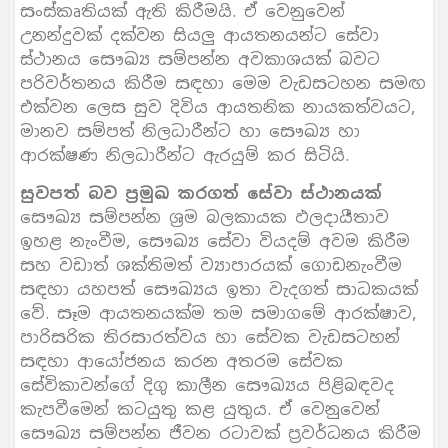
සංස්කෘතියක් ඇති කිරීමයි. ඒ වෙනුවෙන්
උනන්දුවක් දක්වන සියලු ආයතනයන්ට සේවා
ස්ථානය සෞඛ්‍ය සම්පන්න අවකාශයක් බවට
පරිවර්තනය කිරීම සඳහා මෙම වැඩසටහන සමඟ
එක්වන ලෙස සුව දිවිය ආයතනික නායකත්වයට,
මානව සම්පත් නිලධාරීන්ට හා සෞඛ්‍ය හා
ආරක්ෂණ නිලධාරීන්ට ඇරයුම් කර සිටියි.
සුවපත් බව ප්‍රමුඛ කරගත් සේවා ස්ථානයක්
සෞඛ්‍ය සම්පන්න ශ්‍රම බලකායක ඵලදායීතාව
ඉහළ නැංවීම, සෞඛ්‍ය සේවා වියදම් අවම කිරීම
සහ වඩාත් ශක්තිමත් ව්‍යාපාරයක් ගොඩනැංවීම
සඳහා යහපත් සෞඛ්‍යය ඉතා වැදගත් සාධකයක්
වේ. සෑම ආයතනයක්ම තම සමාගමේ ආරක්ෂාව,
පාරිසරික තිරසාරත්වය හා සේවක වැඩසටහන්
සඳහා ආයෝජනය කරන අතරම සේවක
සේවිකාවන්ගේ දිගු කාලීන සෞඛ්‍යය පිළිබඳවද
කැපවීමෙන් කටයුතු කළ යුතුය. ඒ වෙනුවෙන්
සෞඛ්‍ය සම්පන්න ජීවන රටාවක් ප්‍රවර්ධනය කිරීම