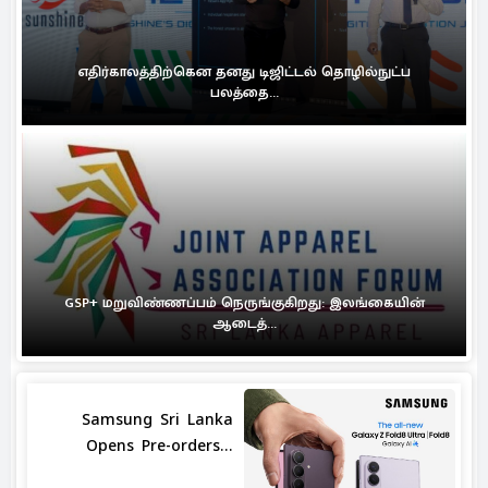
எதிர்காலத்திற்கென தனது டிஜிட்டல் தொழில்நுட்ப
பலத்தை...
GSP+ மறுவிண்ணப்பம் நெருங்குகிறது: இலங்கையின்
ஆடைத்...
Samsung Sri Lanka
Opens Pre-orders...