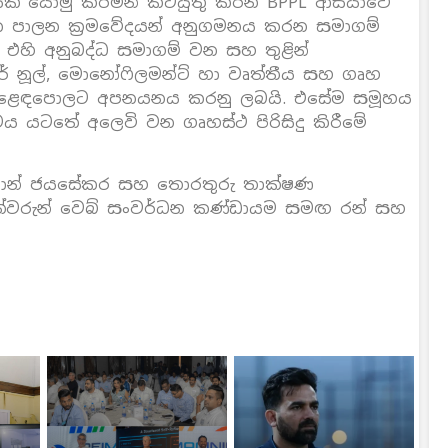
යක් යොමු කරමින් කටයුතු කරන BPPL ආසියාවේ
ක පාලන ක්‍රමවේදයන් අනුගමනය කරන සමාගම්
 එහි අනුබද්ධ සමාගම් වන සහ තුළින්
ටර් නූල්, මොනෝෆිලමන්ට් හා වෘත්තීය සහ ගෘහ
ර වෙළෙඳපොලට අපනයනය කරනු ලබයි. එසේම සමූහය
ාමය යටතේ අලෙවි වන ගෘහස්ථ පිරිසිදු කිරීමේ
ිලුක්ෂාන් ජයසේකර සහ තොරතුරු තාක්ෂණ
ත්වරුන් වෙබ් සංවර්ධන කණ්ඩායම සමඟ රන් සහ