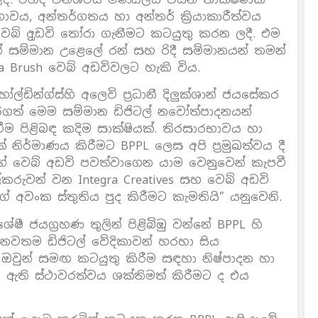
ාවය, අන්තර්ගතය හා අන්තර් ක්‍රියාකාරීත්වය
 වෙබ් අුඩවි තෝරා ගැනීමට කටයුතු කරන ලදී. එම
් සම්මාන උළෙලේ රන් සහ රිදී සම්මානයන් තමන්
a Brush වෙබ් අඩවිවලට හැකි විය.
්ඩින්ග්ස්හි අලෙවි ප්‍රධානී දිලුක්ශාන් ජයසේකර
ගත් මෙම සම්මාන ඩිජිටල් නවෝත්පාදනයන්
ීම පිළිබඳ කදිම සාක්ෂියක්. තිරසාරභාවය හා
් නිර්මාණය කිරීමට BPPL ලෙස අපි ප්‍රමුඛත්වය දී
 වෙබ් අඩවි පවත්වාගෙන යාම වෙනුවෙන් කැපවී
කරුවන් වන Integra Creatives සහ වෙබ් අඩවි
අවංක ස්තුතිය පුද කිරීමට කැමතියි” යනුවෙනි.
ී ජයග්‍රහණ තුලින් පිළිබිඹු වන්නේ BPPL හි
 නවතම ඩිජිටල් වේදිකාවන් හරහා සිය
 ඔවුන් සමඟ කටයුතු කිරීම සඳහා නිෂ්පාදන හා
න ඇති ස්ථාවරත්වය ශක්තිමත් කිරීමට ද එය