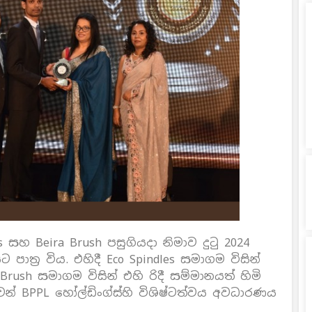
s සහ Beira Brush පසුගියදා නිමාව දුටු 2024
ාත්‍ර විය. එහිදී Eco Spindles සමාගම විසින්
rush සමාගම විසින් එහි රිදී සම්මානයත් හිමි
ෙන් BPPL හෝල්ඩිංග්ස්හි විශිෂ්ටත්වය අවධාරණය