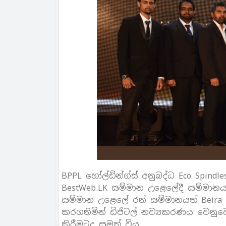
BPPL හෝල්ඩින්ග්ස් අනුබද්ධ Eco Spindle
BestWeb.LK සම්මාන උළෙලේදී සම්මානයට ප
සම්මාන උළෙලේ රන් සම්මානයත් Beira B
කරගනිමින් ඩිජිටල් නව්‍යකරණය වෙනුව
කිරීමටද සමත් විය.