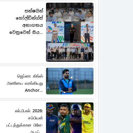
සන්ෂයින්
හෝල්ඩින්ග්ස්
අනාගතය
වෙනුවෙන් සිය...
ஜெப்னா கிங்ஸ்
அணியை வாங்கியது
Anchor...
எல்.பி.எல் 2026:
சம்பியன்
பட்டத்துக்கான பிளே-
ஆஃப்...