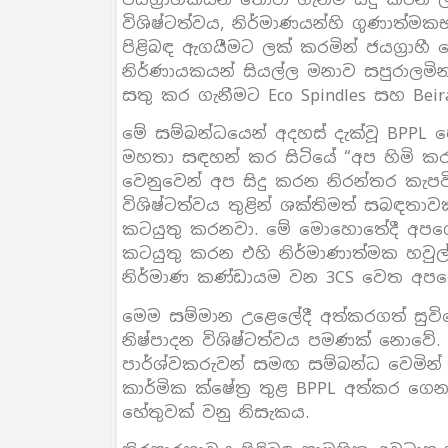
විශිෂ්ටත්වය, නිර්මාණයන්හි ගුණාත්මකභ
පිළිබඳ ඇගයීමට ලක් කරමින් ජයග්‍රාහී
නිර්ණායකයන් සියල්ල මනාව සපුරාලමින
සතු කර ගැනීමට Eco Spindles සහ Beir
මේ සම්බන්ධයෙන් අදහස් දැක්වූ BPPL හෝල
මහතා සඳහන් කර සිටියේ “අප හිමි කර
වෙනුවෙන් අප සිදු කරන නිරන්තර කැපව
විශිෂ්ටත්වය තුළින් ශක්තිමත් සබඳතාවක
කටයුතු කරනවා. මේ මොහොතේදී අපගේ
කටයුතු කරන එහි නිර්මාණාත්මක හවුල්
නිර්මාණ කණ්ඩායම වන 3CS වෙත අපගේ 
මෙම සම්මාන උළෙලේදී අත්කරගත් සුවිශේෂ
නිෂ්පාදන විශිෂ්ටත්වය පමණක් නොවේ.
පාර්ශ්වකරුවන් සමඟ සම්බන්ධ වෙමින්
කාර්මික ක්ෂේත්‍ර තුළ BPPL අත්කර ගෙ
හේතුවක් වනු නිසැකය.