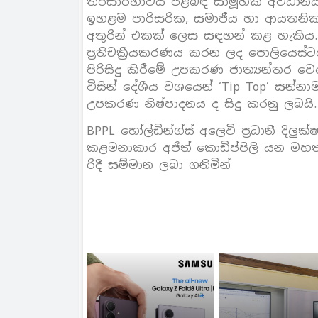
තිරසාරභාවය පිළිබඳ සාමූහික අවධාන
ඉහළම පාරිසරික, සමාජීය හා ආයතනි
අතුරින් එකක් ලෙස සඳහන් කළ හැකිය.
ප්‍රතිචක්‍රීයකරණය කරන ලද පොලියෙස්
පිරිසිදු කිරීමේ උපකරණ ජාත්‍යන්ත
විසින් දේශීය වශයෙන් ‘Tip Top’ සන්න
උපකරණ නිෂ්පාදනය ද සිදු කරනු ලබයි.
BPPL හෝල්ඩින්ග්ස් අලෙවි ප්‍රධානී ද
කළමනාකාර අජිත් කොඩිප්පිලි යන මහ
රිදී සම්මාන ලබා ගනිමින්