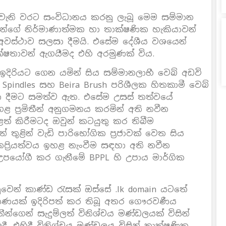
14 වැනි වරට සංවිධානය කරනු ලැබූ මෙම සම්මාන
්ගේ නිර්මාණාත්මක හා තාක්ෂණික හැකියාවන්
 අවස්ථාව සලසා දීමයි. එසේම දේශීය වශයෙන්
ක්ෂතාවන් ඇගයීමද එහි අරමුණක් විය.
 ඉදිරියට ගෙන යමින් සිය සම්මානලාභී වෙබ් අඩවි
Spindles සහ Beira Brush පරිශීලක හිතකාමී වෙබ්
බා දීමට සමත්ව ඇත. එසේම උසස් තත්වයේ
 ප්‍රමිතීන් අනුගමනය කරමින් අති නවීන
් කිරීමටද ඔවුන් කටයුතු කර තිබීම
 තුළින් වැඩි පාරිභෝගික ප්‍රජාවක් වෙත සිය
නප්‍රියත්වය ඉහළ නැංවීම සඳහා අති නවීන
උපයෝගී කර ගැනීමේ BPPL හි උපාය මාර්ගික
වෙන් කාණ්ඩ රැසක් ඔස්සේ .lk domain යටතේ
‍රමාණයක් ඉදිරිපත් කර තිබූ අතර ගෞරවණීය
ධානීන්ගෙන් සැදුම්ලත් විනිශ්චය මණ්ඩලයක් විසින්
දී. එහිදී විනිශ්චය මණ්ඩලය විසින් තාක්ෂණික