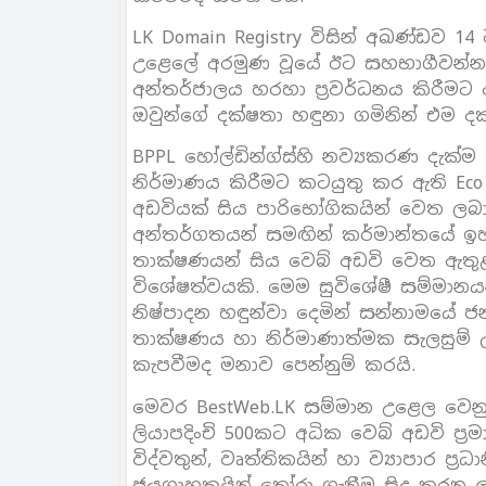
LK Domain Registry විසින් අඛණ්ඩව 
උළෙලේ අරමුණ වූයේ ඊට සහභාගීවන්නන
අන්තර්ජාලය හරහා ප්‍රවර්ධනය කිරීමට
ඔවුන්ගේ දක්ෂතා හඳුනා ගමිනින් එම ද
BPPL හෝල්ඩින්ග්ස්හි නව්‍යකරණ දැක්ම
නිර්මාණය කිරීමට කටයුතු කර ඇති Eco 
අඩවියක් සිය පාරිභෝගිකයින් වෙත ල
අන්තර්ගතයන් සමඟින් කර්මාන්තයේ ඉහළ
තාක්ෂණයන් සිය වෙබ් අඩවි වෙත ඇතුළත
විශේෂත්වයකි. මෙම සුවිශේෂී සම්මානයන්
නිෂ්පාදන හඳුන්වා දෙමින් සන්නාමයේ ජ
තාක්ෂණය හා නිර්මාණාත්මක සැලසුම් 
කැපවීමද මනාව පෙන්නුම් කරයි.
මෙවර BestWeb.LK සම්මාන උළෙල වෙනු
ලියාපදිංචි 500කට අධික වෙබ් අඩවි ප්
විද්වතුන්, වෘත්තිකයින් හා ව්‍යාපාර ප්‍ර
ජයග්‍රාහකයින් තෝරා ගැනීම සිදු කරන ල