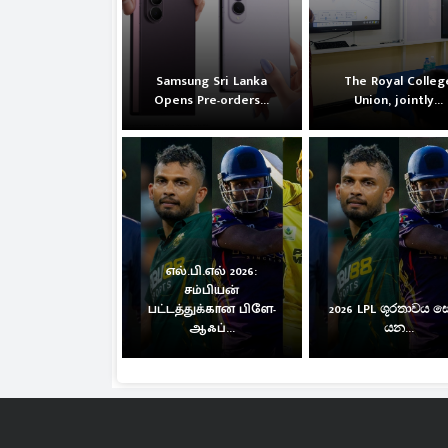
Samsung Sri Lanka
The Royal Colleg
Opens Pre-orders...
Union, jointly...
எல்.பி.எல் 2026:
சம்பியன்
பட்டத்துக்கான பிளே-
2026 LPL ශූරතාවය 
ஆஃப்...
යන...