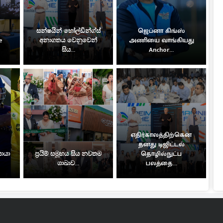
සන්ෂයින් හෝල්ඩින්ග්ස්
ஜெப்னா கிங்ஸ்
e
අනාගතය වෙනුවෙන්
அணியை வாங்கியது
සිය...
Anchor...
எதிர்காலத்திற்கென
தனது டிஜிட்டல்
සොයා
ප්‍රයිම් සමූහය සිය නවතම
தொழில்நுட்ப
ශාඛාව...
பலத்தை...