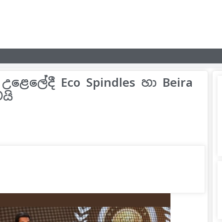
උළෙලේදී Eco Spindles හා Beira
යි