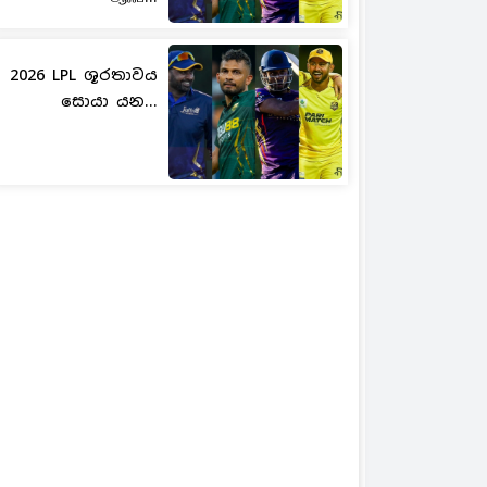
2026 LPL ශූරතාවය
සොයා යන...