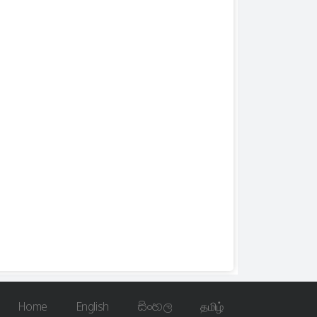
Home
English
සිංහල
தமிழ்