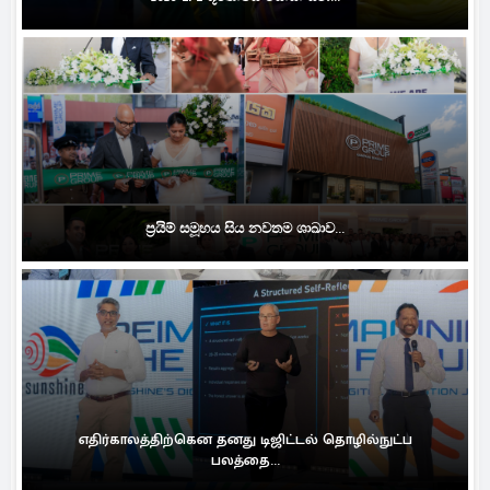
ප්‍රයිම් සමූහය සිය නවතම ශාඛාව...
எதிர்காலத்திற்கென தனது டிஜிட்டல் தொழில்நுட்ப
பலத்தை...