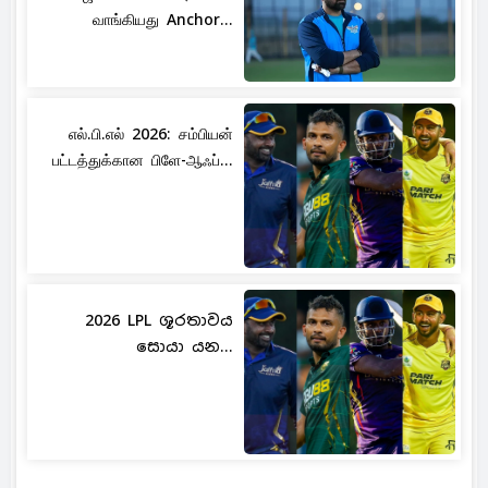
வாங்கியது Anchor...
எல்.பி.எல் 2026: சம்பியன்
பட்டத்துக்கான பிளே-ஆஃப்...
2026 LPL ශූරතාවය
සොයා යන...