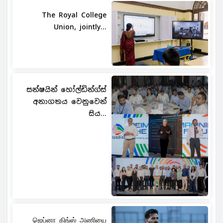
The Royal College
Union, jointly...
සන්ෂයින් හෝල්ඩින්ග්ස්
අනාගතය වෙනුවෙන්
සිය...
ஜெப்னா கிங்ஸ் அணியை