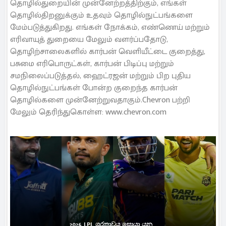
தொழில்துறையின் முன்னேற்றத்திற்கும், எங்கள்
தொழில்திறனுக்கும் உதவும் தொழில்நுட்பங்களை
மேம்படுத்துகிறது. எங்கள் நோக்கம், எண்ணெய் மற்றும்
எரிவாயுத் துறையை மேலும் வளர்ப்பதோடு,
தொழிற்சாலைகளில் கார்பன் வெளியீட்டை குறைத்து,
பசுமை எரிபொருட்கள், கார்பன் பிடிப்பு மற்றும்
சமநிலைப்படுத்தல், ஹைட்ரஜன் மற்றும் பிற புதிய
தொழில்நுட்பங்கள் போன்ற குறைந்த கார்பன்
தொழில்களை முன்னேற்றுவதாகும்.Chevron பற்றி
மேலும் தெரிந்துகொள்ள: www.chevron.com
2026 LPL ශූරතාවය සොයා යන...