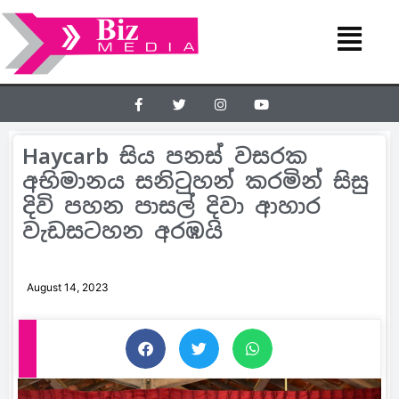
Haycarb සිය පනස් වසරක
අභිමානය සනිටුහන් කරමින් සිසු
දිවි පහන පාසල් දිවා ආහාර
වැඩසටහන අරඹයි
August 14, 2023