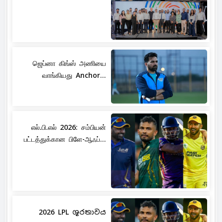
ஜெப்னா கிங்ஸ் அணியை
வாங்கியது Anchor...
எல்.பி.எல் 2026: சம்பியன்
பட்டத்துக்கான பிளே-ஆஃப்...
2026 LPL ශූරතාවය