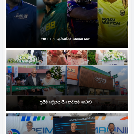
2026 LPL ශූරතාවය සොයා යන...
ප්‍රයිම් සමූහය සිය නවතම ශාඛාව...