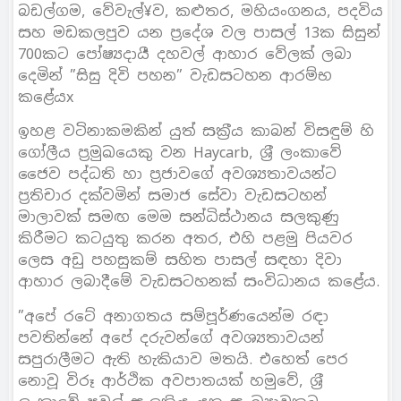
බඩල්ගම, වේවැල්¥ව, කළුතර, මහියංගනය, පදවිය
සහ මඩකලපුව යන ප‍්‍රදේශ වල පාසල් 13ක සිසුන්
700කට පෝෂ්‍යදායී දහවල් ආහාර වේලක් ලබා
දෙමින් ”සිසු දිවි පහන” වැඩසටහන ආරම්භ
කළේයx
ඉහළ වටිනාකමකින් යුත් සක‍්‍රීය කාබන් විසඳුම් හි
ගෝලීය ප‍්‍රමුඛයෙකු වන Haycarb, ශ‍්‍රී ලංකාවේ
ජෛව පද්ධති හා ප‍්‍රජාවගේ අවශ්‍යතාවයන්ට
ප‍්‍රතිචාර දක්වමින් සමාජ සේවා වැඩසටහන්
මාලාවක් සමඟ මෙම සන්ධිස්ථානය සලකුණු
කිරීමට කටයුතු කරන අතර, එහි පළමු පියවර
ලෙස අඩු පහසුකම් සහිත පාසල් සඳහා දිවා
ආහාර ලබාදීමේ වැඩසටහනක් සංවිධානය කළේය.
”අපේ රටේ අනාගතය සම්පූර්ණයෙන්ම රඳා
පවතින්නේ අපේ දරුවන්ගේ අවශ්‍යතාවයන්
සපුරාලීමට ඇති හැකියාව මතයි. එහෙත් පෙර
නොවූ විරූ ආර්ථික අවපාතයක් හමුවේ, ශ‍්‍රී