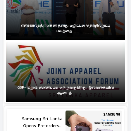
எதிர்காலத்திற்கென தனது டிஜிட்டல் தொழில்நுட்ப
பலத்தை...
GSP+ மறுவிண்ணப்பம் நெருங்குகிறது: இலங்கையின்
ஆடைத்...
Samsung Sri Lanka
Opens Pre-orders...