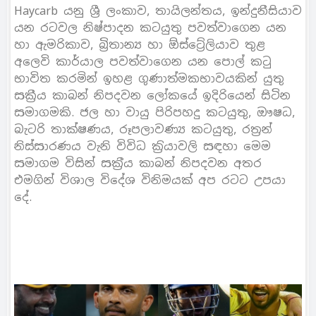
Haycarb යනු ශී‍්‍ර ලංකාව, තායිලන්තය, ඉන්දුනීසියාව
යන රටවල නිෂ්පාදන කටයුතු පවත්වාගෙන යන
හා ඇමරිකාව, බි‍්‍රතාන්‍ය හා ඕස්ටේ‍්‍රලියාව තුළ
අලෙවි කාර්යාල පවත්වාගෙන යන පොල් කටු
භාවිත කරමින් ඉහළ ගුණාත්මකභාවයකින් යුතු
සකී‍්‍රය කාබන් නිපදවන ලෝකයේ ඉදිරියෙන් සිටින
සමාගමකි. ජල හා වායු පිරිපහදු කටයුතු, ඖෂධ,
බැටරි තාක්ෂණය, රූපලාවණ්‍ය කටයුතු, රත‍්‍රන්
නිස්සාරණය වැනි විවිධ ක‍්‍රියාවලි සඳහා මෙම
සමාගම විසින් සක‍්‍රීය කාබන් නිපදවන අතර
එමගින් විශාල විදේශ විනිමයක් අප රටට උපයා
දේ.