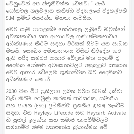
වෙනුවෙන් අප ස්තූතිවන්ත වෙනවා.” යැයි
ගෝනවිල නලවලාන කනිෂ්ඨ විද්‍යාලයේ විදුහල්පති
S.M සුමිත් ජයරත්න මහතා පැවසීය.
මෙම සෑම පාසලක්ම තෝරාගනු ලැබුවේ ඔවුන්ගේ
අවශ්‍යතාවය සහ ආහාරවල ගුණාත්මකභාවය
අධීක්ෂණය කිරීම සඳහා පිරිසක් සිටීම යන සාධක
මතයි. සෞඛ්‍ය අමාත්‍යාංශය විසින් නිර්දේශ කර
ඇති පරිදි සමබර ආහාර වේලක් මත පදනම් වූ
දෛනික පෝෂණ අවශ්‍යතාවලට අනුකූලව සකසන
මෙම ආහාර වේලෙහි ගුණාත්මක බව දෛනිකව
අධීක්ෂණය කෙරේ.
2030 වන විට ප‍්‍රතිලාභ ලබන පිරිස 50%ක් දක්වා
වැඩි කිරීම අරමුණු කරගත් පාරිසරික, සමාජීය
සහ පාලන (ESG) ප‍්‍රමිතීන්හි ප‍්‍රගතිය ඉහළ නැංවීම
සඳහා වන Hayleys Lifecode සහ Haycarb Activate
හි පුළුල් ඉලක්ක සහ සමාජ කැපවීම්වලට
සමගාමීව මෙම ව්‍යාපෘතිය ක‍්‍රියාත්මක වේ.