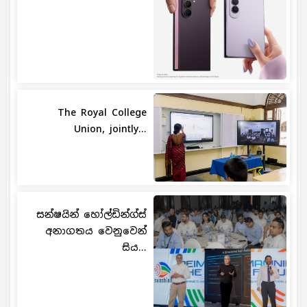
The Royal College
Union, jointly...
සන්ෂයින් හෝල්ඩින්ග්ස්
අනාගතය වෙනුවෙන්
සිය...