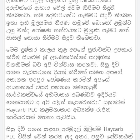
ලංකාවේ පවුල් සැලකිය යුතු සංඛ්‍යාවකට
දරුවන්ගේ ආහාර වේල් අවම කිරීමට සිදුවී
තිබෙනවා. තම දෙමාපියන්ට ගැනීමට සිදුවී තිබෙන
ඉතා දැඩි මූල්‍යමය තීරණ හමුවේ බොහෝ ළමුන්ට
උග‍්‍ර මන්ද පෝෂණ තත්වයකට මුහුණ පෑමට හෝ
පාසල් නොයා සිටීමට සිදුව තිබෙනවා.
මෙම දුෂ්කර කාලය තුළ අපගේ ප‍්‍රජාවන්ට උපකාර
කිරීම සියළුම ශ‍්‍රී ලාංකිකයින්ගේ සාමූහික
වගකීමක් බව අපි විශ්වාස කරනවා. සිසු දිවි
පහන වැඩසටහන දියත් කිරීමත් සමඟ අපගේ
අනාගත පරපුර පෝෂණය කරමින් අපගේ
ආයතනයේ වසර පනහක මෙහෙයුම්
සාර්ථකත්වයේ අභිමානය අඛණ්ඩව ඉදිරියට
ගෙනයාමට ද අපි යළිත් කැපවෙනවා.” යනුවෙන්
Haycarb PLC කළමනාකාර අධ්‍යක්ෂ රාජිත
කාරියවසන් මහතා පැවසීය.
සිසු දිවි පහන සඳහා අරමුදල් මුලින්ම Haycarb
PLC විසින් වෙන් කරන ලද අතර, පසුව සේවකයින්