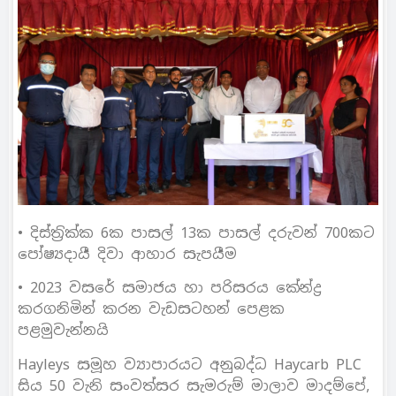
• දිස්ත‍්‍රික්ක 6ක පාසල් 13ක පාසල් දරුවන් 700කට
පෝෂ්‍යදායී දිවා ආහාර සැපයීම
• 2023 වසරේ සමාජය හා පරිසරය කේන්ද්‍ර
කරගනිමින් කරන වැඩසටහන් පෙළක
පළමුවැන්නයි
Hayleys සමූහ ව්‍යාපාරයට අනුබද්ධ Haycarb PLC
සිය 50 වැනි සංවත්සර සැමරුම් මාලාව මාදම්පේ,