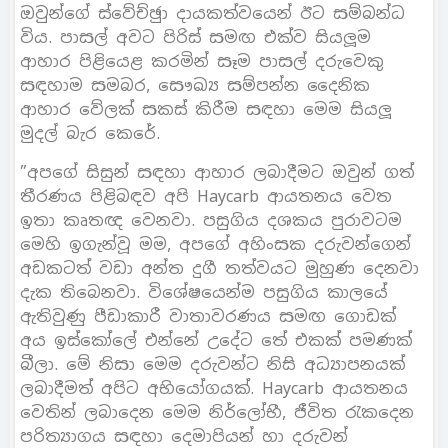
ඔවුන්ගේ ස්වේච්ඡුා දායකත්වයෙන් ඊට සම්බන්ධ
විය. පාසල් අවට පිරිස් සමඟ එක්ව සියලූම
ආහාර පිළියෙළ කරමින් සෑම පාසල් දරුවෙකු
සඳහාම සමබර, සෞඛ්‍ය සම්පන්න දෛනික
ආහාර වේලක් සකස් කිරීම සඳහා මෙම සියලූ
මුදල් බැර කෙරේ.
”අපගේ සිසුන් සඳහා ආහාර ලබාදීමට ඔවුන් ගත්
තීරණය පිළිබඳව අපි Haycarb ආයතනය වෙත
ඉතා කෘතඥ වෙනවා. පසුගිය දශකය පුරාවටම
මෙහි ඉගැන්වූ මම, අපගේ අහිංසක දරුවන්ගෙන්
අඩකටත් වඩා අන්ත දුගී තත්වයට මුහුණ දෙනවා
දැක තිබෙනවා. විශේෂයෙන්ම පසුගිය කාලයේ
ඇතිවුණු පීඩාකාරී වාතාවරණය සමඟ ගොඩක්
අය ඉස්කෝලේ එන්නේ උදේට තේ එකක් පමණක්
බීලා. මේ නිසා මෙම දරුවන්ට නිසි අධ්‍යාපනයක්
ලබාදීමත් අපිට අභියෝගයක්. Haycarb ආයතනය
වෙතින් ලබාදෙන මෙම නිර්ලෝභී, ජීවිත රැකදෙන
පරිත්‍යාගය සඳහා දෙමාපියන් හා දරුවන්