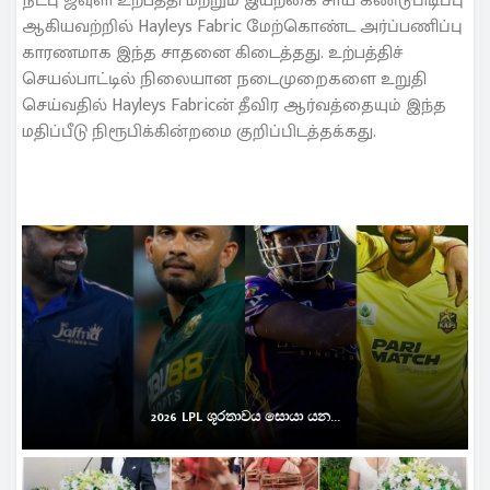
நட்பு ஜவுளி உற்பத்தி மற்றும் இயற்கை சாய கண்டுபிடிப்பு
ஆகியவற்றில் Hayleys Fabric மேற்கொண்ட அர்ப்பணிப்பு
காரணமாக இந்த சாதனை கிடைத்தது. உற்பத்திச்
செயல்பாட்டில் நிலையான நடைமுறைகளை உறுதி
செய்வதில் Hayleys Fabricன் தீவிர ஆர்வத்தையும் இந்த
மதிப்பீடு நிரூபிக்கின்றமை குறிப்பிடத்தக்கது.
2026 LPL ශූරතාවය සොයා යන...