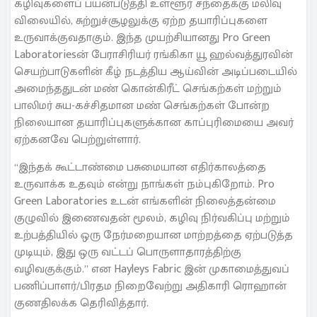
கழிவுகளைப் பயன்படுத்தி உள்ளூர் சந்தைக்கு மலிவு
விலையில், சுற்றுச்சூழலுக்கு ஏற்ற தயாரிப்புகளை
உருவாக்குவதாகும். இந்த முயற்சியானது Pro Green
Laboratoriesன் பேராசிரியர் ரங்கிகா யூ ஹல்வத்துரவின்
செயற்பாடுகளின் கீழ் நடத்திய ஆய்வின் அடிப்படையில்
அமைந்ததுடன் மண் கொன்கிரீட் செங்கற்கள் மற்றும்
பாலிமர் சுய-கச்சிதமான மண் செங்கற்கள் போன்ற
நிலையான தயாரிப்புகளுக்கான காப்புரிமையை அவர்
ஏற்கனவே பெற்றுள்ளார்.
“இந்தக் கூட்டாண்மை பசுமையான எதிர்காலத்தை
உருவாக்க உதவும் என்று நாங்கள் நம்புகிறோம். Pro
Green Laboratories உடன் எங்களின் நிலைத்தன்மை
குழுவில் இணைவதன் மூலம், கழிவு நிர்வகிப்பு மற்றும்
உற்பத்தியில் ஒரு நேர்மறையான மாற்றத்தை ஏற்படுத்த
முடியும், இது ஒரு வட்டப் பொருளாதாரத்திற்கு
வழிவகுக்கும்.” என Hayleys Fabric இன் முகாமைத்துவப்
பணிப்பாளர்/பிரதம நிறைவேற்று அதிகாரி ரொஹான்
குணதிலக்க தெரிவித்தார்.