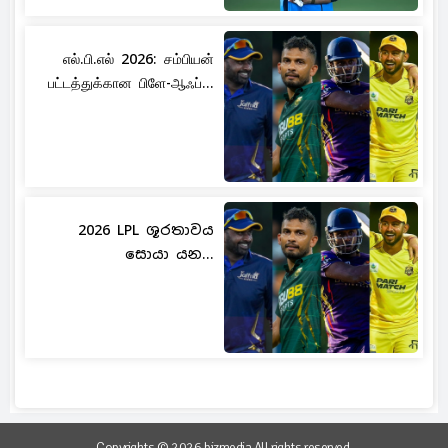
எல்.பி.எல் 2026: சம்பியன்
பட்டத்துக்கான பிளே-ஆஃப்...
2026 LPL ශූරතාවය
සොයා යන...
Copyrights © 2026 bizmedia All rights reserved.