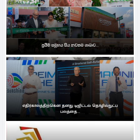
ප්‍රයිම් සමූහය සිය නවතම ශාඛාව...
எதிர்காலத்திற்கென தனது டிஜிட்டல் தொழில்நுட்ப
பலத்தை...