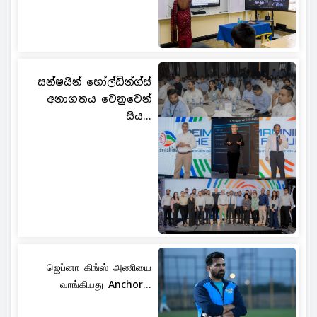
සන්ෂයින් හෝල්ඩින්ග්ස්
අනාගතය වෙනුවෙන්
සිය...
ஜெப்னா கிங்ஸ் அணியை
வாங்கியது Anchor...