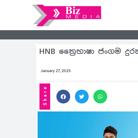
HNB ත්‍රෛභාෂා ජංගම දුර
January 27, 2025
Share