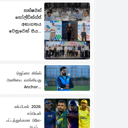
සන්ෂයින්
හෝල්ඩින්ග්ස්
අනාගතය
වෙනුවෙන් සිය...
ஜெப்னா கிங்ஸ்
அணியை வாங்கியது
Anchor...
எல்.பி.எல் 2026:
சம்பியன்
பட்டத்துக்கான பிளே-
ஆஃப்...