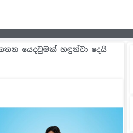
කතන යෙදවුමක් හඳුන්වා දෙයි