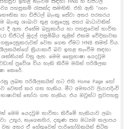
ක පහසුව ඉහළ නැංවීම සඳහා HNB හි ඩිජිටල්
‍ය පහසුකම් රැසක්ද සමඟිනි. එහි ඇති ‘’non-
ින් භෞතික හා ඩිජිටල් බැංකු සේවා අතර පරතරය
 බැංකු ශාඛාව තුළ ගනුදෙනු අතර බාධාවකින්
ර දී ඇත. එසේම බහුකාර්ය හා පහසුවෙන් භාවිත
O ඩිජිටල් මුදල් පසුම්බිය තුළින් එකම වේදිකාවක
ුවද ගනුදෙනුකරුවන් වෙත ගෙන ඒමට HNB සමත් විය.
ිශීලකයින්ගේ ක්‍රියාකාරී බව ඉහළ නැංවීම සඳහා
් ශක්තියක් වනු ඇත. මෙම ත්‍රෛභාෂා යෙදවුම
ාත් ප්‍රවේශ විය හැකි කිරීම මගින් පරිශීලක
ෂා කෙරේ.
කරනු ලබන පරිශීලකයින් හට එහි Home Page හෝ
ෂාව වෙනස් කර ගත හැකිය. මීට අමතරව ලියාපදිංචි
ි භාෂාවක් තෝරා ගත හැකිය. එය ඔවුන්ට සුවපහසු
ෙන් මෙම යෙදවුම භාවිතා කිරීමේ හැකියාව ලබා
ෙනවා. උතුර, නැගෙනහිර, දකුණ සහ මධ්‍යම කලාපය
ත්මක වන අතර ඒ හේතුවෙන් පාරිභෝගිකයින් සිටින