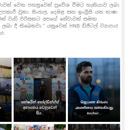
වාවන් වෙත පහසුවෙන් ප්‍රවේශ වීමට හැකියාව ලබා
කාරී වුනා. සිංහල, දෙමළ සහ ඉංග්‍රීසි යන භාෂා
ීමෙන් වැඩි පිරිසකට අපගේ සේවාවන් සමඟ
බා දී තිබෙනවා.” යනුවෙන් HNB ඩිජිටල් ව්‍යාපාර
ය.
සන්ෂයින් හෝල්ඩින්ග්ස්
ஜெப்னா கிங்ஸ்
e
අනාගතය වෙනුවෙන්
அணியை வாங்கியது
සිය...
Anchor...