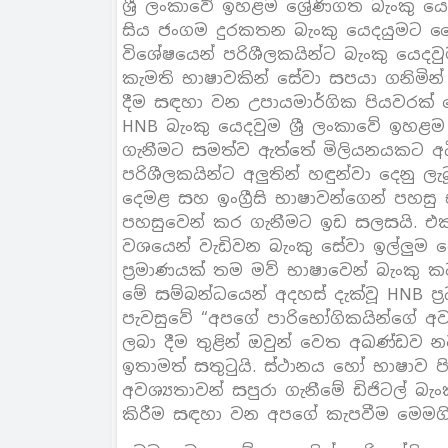
ශ්‍රී ලංකාවේ ඉහළම ශ්‍රේණිගත බැංකු 
සිය ජංගම දුරකතන බැංකු යෙදයුමට ත්‍ර
විශේෂයෙන් පරිශීලකයින්ට බැංකු යෙදව
කැමති භාෂාවකින් සේවා සපයා ගනිමින්
දීම සඳහා වන උපායමාර්ගික පියවරක් ල
HNB බැංකු යෙදවුම ශ්‍රී ලංකාවේ ඉහළම
ගැනීමට සමත්ව ඇත්තේ මිලියනයකට අධික
පරිශීලකයින්ට අලුතින් හඳුන්වා දෙනු ලැ
දෙමළ සහ ඉංග්‍රීසි භාෂාවන්ගෙන් පහසු
පහසුවෙන් කර ගැනීමට ඉඩ සලසයි. එක්
වශයෙන් වැඩිවන බැංකු සේවා ඉල්ලුම පෙ
ප්‍රමාණයක් තම මව් භාෂාවෙන් බැංකු කට
මේ සම්බන්ධයෙන් අදහස් දැක්වූ HNB ප්
පැවසුවේ “අපගේ පාරිභෝගිකයින්ගේ අවශ
ලබා දීම තුළින් ඔවුන් වෙත අඛණ්ඩව න
ඉතාමත් සතුටුයි. ස්ථානය හෝ භාෂාව
අවශ්‍යතාවන් සපුරා ගැනීමේ ඩිජිටල් බ
කිරීම සඳහා වන අපගේ කැපවීම මෙමගින්