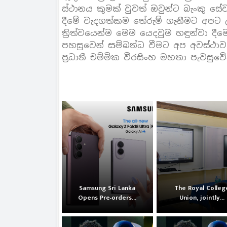
ස්ථානය කුමක් වුවත් ඔවුන්ට බැංකු සේ
දීමේ වැදගත්කම තේරුම් ගැනීමට අපට උප
ත්‍රිත්වයෙන්ම මෙම යෙදවුම හඳුන්වා ද
පහසුවෙන් සම්බන්ධ වීමට අප අවස්ථාව ල
ප්‍රධානී චම්මික වීරසිංහ මහතා පැවසුවේ
Samsung Sri Lanka
The Royal Colleg
Opens Pre-orders...
Union, jointly...