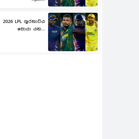
2026 LPL ශූරතාවය
සොයා යන...