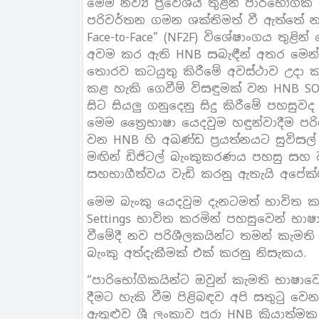
මෙම නව්‍ය ප්‍රවේශය තුළින් පාරිභෝගි
පරිවර්තන ගමන ශක්තිමත් වී ඇත්තේ නව්
Face-to-Face” (NF2F) විශේෂාංගය තුළ
අවම කර ඇති HNB සබැඳීන් අතර මෙන්ම
තොරව කටයුතු කිරීමේ අවස්ථාව උදා ක
කළ හැකි ගෙවීම් විසඳුමක් වන HNB SOL
සිට සියලු ගනුදෙනු සිදු කිරීමේ පහස
මෙම ත්‍රෛභාෂා යෙදවුම හඳුන්වාදීම පර
වන HNB හි අඛණ්ඩ ප්‍රයත්නයට සුවිසල
මඟින් ඩිජිටල් බැංකුකරණය පහසු සහ වඩ
සහභාගීත්වය වැඩි කරනු ඇතැයි අපේක්
මෙම බැංකු යෙදවුම දැනටමත් භාවිත 
Settings භාවිත කරමින් පහසුවෙන් භා
වීමේදී නව පරිශීලකයින්ට තමන් කැමත
බැංකු අත්දැකීමක් එක් කරනු නිසැකය.
“පාරිභෝගිකයින්ට ඔවුන් කැමති භාෂාව
දීමට හැකි වීම පිළිබඳව අපි සතුටු ව
ඇතුළුව ශ්‍රී ලංකාව පුරා HNB ක්‍රියා