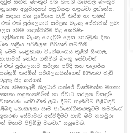
යෙදවුම සහිත බැංකුව වන හැටන් නැෂනල් බැංකුව
ෛභාෂා අනුවාදයක් පසුගියදා හඳුන්වා දුන්නේය.
ුම සඳහා වන ප්‍රවේශය වැඩි කිරීම හා තමන්
 එක් එක් පුද්ගලයාට සරිලන බැංකු සේවාවක් ලබා
ෙස මෙම හඳුන්වාදීම සිදු කෙරිණි-
 ශ්‍රේණිගත බැංකු යෙදවුම ලෙස පෙරමුණ දිනා
 සක්‍රීය පරිශීලක පිරිසක් සමඟිනි.
බූ මෙම ත්‍රෛභාෂා විශේෂාංගය තුළින් සිංහල,
 භාෂාවක් තෝරා ගනිමින් බැංකු සේවාවන්
 එක් පුද්ගලයාට සරිලන පරිදි සහ කලාපීය
න්නුම් කරමින් පරිශීලකයින්ගෙන් 80%කට වැඩි
යුතු සිදු කරගනී.
‍රධාන මෙහෙයුම් නිලධාරී සන්ජේ විජේමාන්න මහතා
්‍යතා හඳුනාගනිමින් හා ඒවාට සරිලන විසඳුම්
ව්‍යකරණ සේවාවක් ලබා දීමට හැකිවීම පිළිබඳව
 පිළිබඳ නොසලකා සෑම පාරිභෝගිකයකුටම තමන්ගේ
ැංකුකරණ සේවාවන් අත්විඳීමට හැකි බව තහවුරු
 මනාව පිළිබිඹු වනවා.” යනුවෙනි.