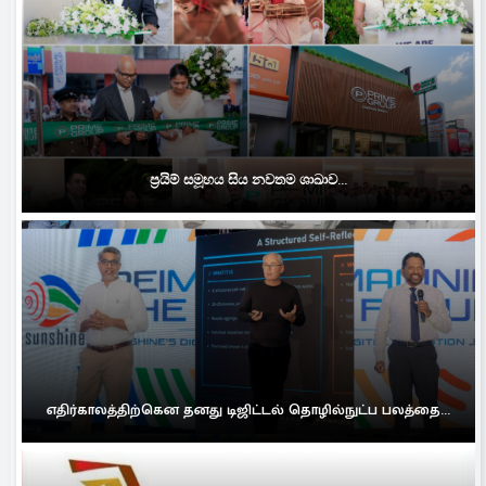
ප්‍රයිම් සමූහය සිය නවතම ශාඛාව...
எதிர்காலத்திற்கென தனது டிஜிட்டல் தொழில்நுட்ப பலத்தை...