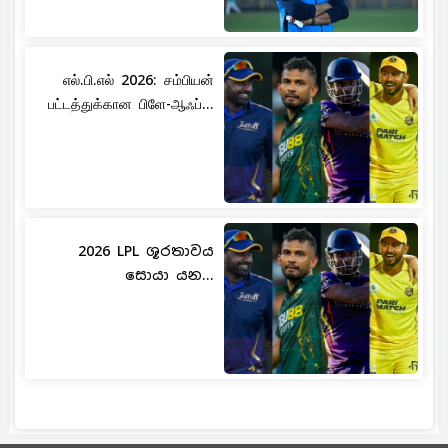
எல்.பி.எல் 2026: சம்பியன்
பட்டத்துக்கான பிளே-ஆஃப்...
2026 LPL ශූරතාවය
සොයා යන...