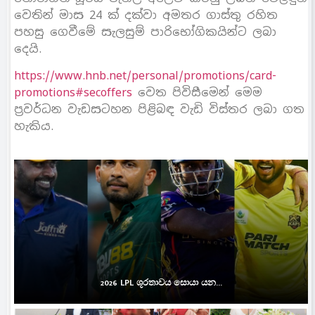
වෙතින් මාස 24 ක් දක්වා අමතර ගාස්තු රහිත
පහසු ගෙවීමේ සැලසුම් පාරිභෝගිකයින්ට ලබා
දෙයි.
https://www.hnb.net/personal/promotions/card-
promotions#secoffers
වෙත පිවිසීමෙන් මෙම
ප‍්‍රවර්ධන වැඩසටහන පිළිබඳ වැඩි විස්තර ලබා ගත
හැකිය.
2026 LPL ශූරතාවය සොයා යන...