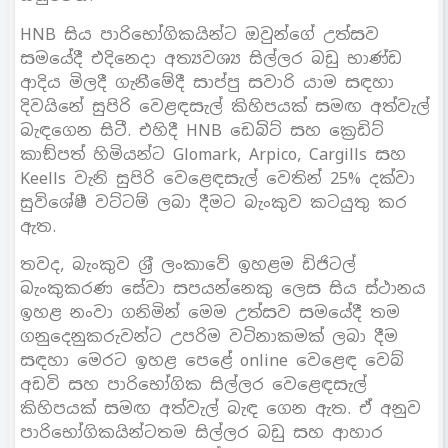
HNB සිය පාරිභෝගිකයින්ට ඔවුන්ගේ උත්සව
සමයේදී එදිනෙදා අත්‍යවශ්‍ය සිල්ලර බඩු භාණ්ඩ
ආදිය මිලදී ගැනීමේදී සාප්පු සවාරි යාම සඳහා
දිවයිනේ සුපිරි වෙළඳසැල් කිහිපයක් සමඟ අත්වැල්
බැඳගෙන සිටී. එහිදී HNB ඩෙබිට් සහ ක්‍රෙඩිට්
කාඞ්පත් හිමියන්ට Glomark, Arpico, Cargills සහ
Keells වැනි සුපිරි වෙළෙඳසැල් වෙතින් 25% දක්වා
සුවිශේෂී වට්ටම් ලබා දීමට බැංකුව කටයුතු කර
ඇත.
තවද, බැංකුව ශ‍්‍රී ලංකාවේ ඉහළම ඩිජිටල්
බැංකුකරණ සේවා සපයන්නෙකු ලෙස සිය ස්ථානය
ඉහළ නංවා ගනිමින් මෙම උත්සව සමයේදී තම
ගනුදෙනුකරුවන්ට උපරිම වටිනාකමක් ලබා දීම
සඳහා මෙරට ඉහළ පෙළේ online වෙළෙඳ වෙබ්
අඩවි සහ පාරිභෝගික සිල්ලර වෙළෙඳසැල්
කිහිපයක් සමඟ අත්වැල් බැඳ ගෙන ඇත. ඒ අනුව
පාරිභෝගිකයින්ටතම සිල්ලර බඩු සහ ආහාර