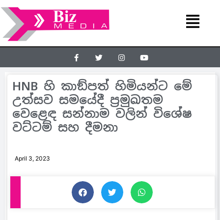
HNB හි කාඞ්පත් හිමියන්ට මේ
උත්සව සමයේදී ප‍්‍රමුඛතම
වෙළෙඳ සන්නාම වලින් විශේෂ
වට්ටම් සහ දීමනා
April 3, 2023