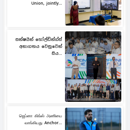
Union, jointly...
සන්ෂයින් හෝල්ඩින්ග්ස්
අනාගතය වෙනුවෙන්
සිය...
ஜெப்னா கிங்ஸ் அணியை
வாங்கியது Anchor...