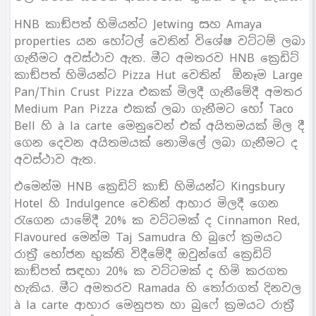
HNB කාඞ්පත් හිමියන්ට Jetwing සහ Amaya
properties යන හෝටල් වෙතින් විශේෂ වට්ටම් ලබා
ගැනීමට අවස්ථාව ඇත. මීට අමතරව HNB ක්‍රෙඩිට්
කාඞ්පත් හිමියන්ට Pizza Hut වෙතින් ඕනෑම Large
Pan/Thin Crust Pizza එකක් මිලදී ගැනීමේදී අමතර
Medium Pan Pizza එකක් ලබා ගැනීමට හෝ Taco
Bell හි à la carte මෙනුවෙන් එක් අයිතමයක් මිල දී
ගෙන දෙවන අයිතමයක් නොමිලේ ලබා ගැනීමට ද
අවස්ථාව ඇත.
එමෙන්ම HNB ක්‍රෙඩිට් කාඞ් හිමියන්ට Kingsbury
Hotel හි Indulgence වෙතින් ආහාර මිලදී ගෙන
රැගෙන යාමේදී 20% ක වට්ටමක් ද Cinnamon Red,
Flavoured මෙන්ම Taj Samudra හි බුෆේ ක‍්‍රමයට
රාත‍්‍රී භෝජන භුක්ති විදීමේදී ඔවුන්ගේ ක්‍රෙඩිට්
කාඞ්පත් සඳහා 20% ක වට්ටමක් ද හිමි කරගත
හැකිය. මීට අමතරව Ramada හි තෝරාගත් දිනවල
à la carte ආහාර මෙනුපත හා බුෆේ ක‍්‍රමයට රාත‍්‍රී