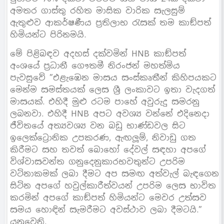
අමතර ගාස්තු රහිත මාසික වාරික සැලසුම්
ඇතුළුව ආකර්ෂණීය ප‍්‍රතිලාභ රැසක් තම කාඞ්පත්
හිමියන්ට පිරිනමයි.
මේ පිළිබඳව අදහස් දක්වමින් HNB කාඞ්පත්
අංශයේ ප‍්‍රධානී ගෞතමී නිරංජන් මහත්මිය
පැවසුවේ ”එළැඹෙන මාසය සංස්කෘතීන් කිහිපයකට
මෙන්ම සමස්තයක් ලෙස ශ්‍රී ලංකාවට ඉතා වැදගත්
මාසයක්. එහිදී මුළු රටම පාහේ අවුරුදු සමරනු
ලබනවා. එහිදී HNB අපට අවශ්‍ය වන්නේ එදිනෙදා
ජීවිතයේ අත්‍යවශ්‍ය වන බඩු භාණ්ඩවල සිට
ඉලෙක්ට්‍රොනික උපකරණ, ඇඟලූම්, නිවාඩු ගත
කිරීමට සහ තවත් බොහෝ දේවල් සඳහා අපගේ
විශ්වාසවන්ත ගනුදෙනුකාරභවතුන්ට උපරිම
වටිනාකමක් ලබා දීමට අප සමඟ අත්වැල් බැඳගෙන
සිටින අපගේ හවුල්කාරීත්වයන් උපරිම ලෙස භාවිත
කරමින් අපගේ කාඞ්පත් හිමියන්ට මෙවර උත්සව
සමය හොඳින් සැමරීමට අවස්ථාව ලබා දීමටයි.”
යනුවෙනි.