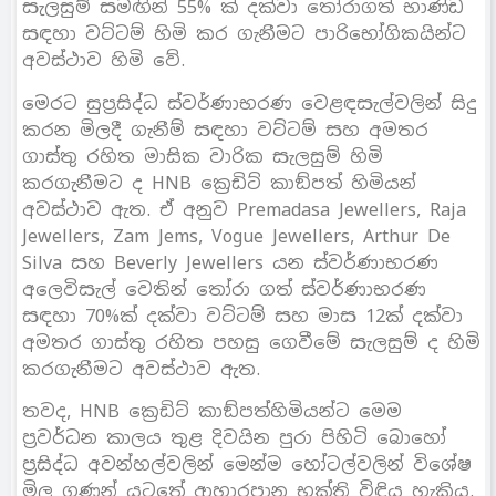
සැලසුම් සමඟින් 55% ක් දක්වා තෝරාගත් භාණ්ඩ
සඳහා වට්ටම් හිමි කර ගැනීමට පාරිභෝගිකයින්ට
අවස්ථාව හිමි වේ.
මෙරට සුප‍්‍රසිද්ධ ස්වර්ණාභරණ වෙළඳසැල්වලින් සිදු
කරන මිලදී ගැනීම් සඳහා වට්ටම් සහ අමතර
ගාස්තු රහිත මාසික වාරික සැලසුම් හිමි
කරගැනීමට ද HNB ක්‍රෙඩිට් කාඞ්පත් හිමියන්
අවස්ථාව ඇත. ඒ අනුව Premadasa Jewellers, Raja
Jewellers, Zam Jems, Vogue Jewellers, Arthur De
Silva සහ Beverly Jewellers යන ස්වර්ණාභරණ
අලෙවිසැල් වෙතින් තෝරා ගත් ස්වර්ණාභරණ
සඳහා 70%ක් දක්වා වට්ටම් සහ මාස 12ක් දක්වා
අමතර ගාස්තු රහිත පහසු ගෙවීමේ සැලසුම් ද හිමි
කරගැනීමට අවස්ථාව ඇත.
තවද, HNB ක්‍රෙඩිට් කාඞ්පත්හිමියන්ට මෙම
ප‍්‍රවර්ධන කාලය තුළ දිවයින පුරා පිහිටි බොහෝ
ප‍්‍රසිද්ධ අවන්හල්වලින් මෙන්ම හෝටල්වලින් විශේෂ
මිල ගණන් යටතේ ආහාරපාන භුක්ති විඳිය හැකිය.