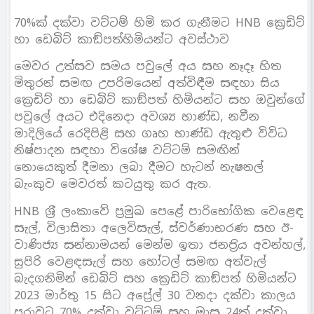
70%ක් දක්වා වට්ටම් හිමි කර ගැනීමට HNB ක්‍රෙඩිට්
හා ඩෙබිට් කාඞ්පත්හිමියන්ට අවස්ථාව
මෙවර උත්සව සමය පවුලේ අය සහ නෑදෑ හිත
මිතුරන් සමඟ උපරිමයෙන් අත්විඳීම සඳහා සිය
ක්‍රෙඩිට් හා ඩෙබිට් කාඞ්පත් හිමියන්ට සහ ඔවුන්ගේ
පවුලේ අයට එදිනෙදා අවශ්‍ය භාණ්ඩ, නවීන
මාදිලියේ රෙදිපිළි සහ ගෘහ භාණ්ඩ ඇතුළු විවිධ
නිෂ්පාදන සඳහා විශේෂ වට්ටම් සමඟින්
නොයෙකුත් දීමනා ලබා දීමට හැටන් නැෂනල්
බැංකුව මෙවරත් කටයුතු කර ඇත.
HNB ශ‍්‍රී ලංකාවේ ප‍්‍රමුඛ පෙළේ පාරිභෝගික වෙළෙඳ
සැල්, විලාසිතා අලෙවිසැල්, ස්වර්ණාභරණ සහ ඊ-
වාණිජ්‍ය සන්නාමයන් මෙන්ම ඉතා ජනප‍්‍රිය අවන්හල්,
සුපිරි වෙළඳසැල් සහ හෝටල් සමඟ අත්වැල්
බැදගනිමින් ඩෙබිට් සහ ක්‍රෙඩිට් කාඞ්පත් හිමියන්ට
2023 මාර්තු 15 සිට අපේ‍්‍රල් 30 වනදා දක්වා කාලය
පුරාවට 70% දක්වා වට්ටම් සහ මාස 24ක් දක්වා