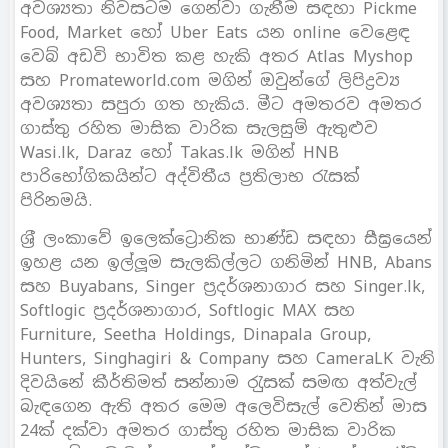
අවශ්‍යතා නිවසටම ගෙන්වා ගැනීම සඳහා Pickme
Food, Market හෝ Uber Eats යන online වෙළෙඳ
වෙබ් අඩවි භාවිත කළ හැකි අතර Atlas Myshop
සහ Promateworld.com මගින් ඔවුන්ගේ ලිපිද්‍රව්‍ය
අවශ්‍යතා සපුරා ගත හැකිය. මීට අමතරව අමතර
ගාස්තු රහිත මාසික වාරික සැලසුම් ඇතුළුව
Wasi.lk, Daraz හෝ Takas.lk මගින් HNB
පාරිභෝගිකයින්ට අද්විතීය ප‍්‍රතිලාභ රැසක්
පිරිනමයි.
ශ‍්‍රී ලංකාවේ ඉලෙක්ට්‍රොනික භාණ්ඩ සඳහා සීඝ‍්‍රයෙන්
ඉහළ යන ඉල්ලූම සැලකිල්ලට ගනිමින් HNB, Abans
සහ Buyabans, Singer ප‍්‍රදර්ශනාගාර සහ Singer.lk,
Softlogic ප‍්‍රදර්ශනාගාර, Softlogic MAX සහ
Furniture, Seetha Holdings, Dinapala Group,
Hunters, Singhagiri & Company සහ CameraLK වැනි
දිවයිනේ කීර්තිමත් සන්නාම රැුසක් සමඟ අත්වැල්
බැඳගෙන ඇති අතර මෙම අලෙවිසැල් වෙතින් මාස
24ක් දක්වා අමතර ගාස්තු රහිත මාසික වාරික