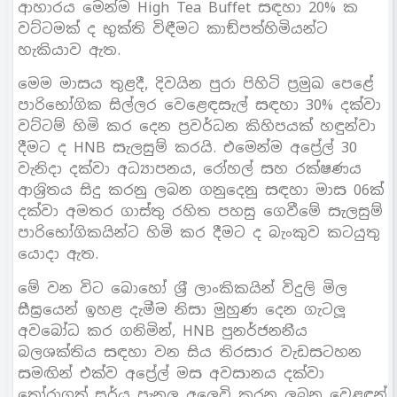
ආහාරය මෙන්ම High Tea Buffet සඳහා 20% ක
වට්ටමක් ද භුක්ති විඳීමට කාඞ්පත්හිමියන්ට
හැකියාව ඇත.
මෙම මාසය තුළදී, දිවයින පුරා පිහිටි ප‍්‍රමුඛ පෙළේ
පාරිභෝගික සිල්ලර වෙළෙඳසැල් සඳහා 30% දක්වා
වට්ටම් හිමි කර දෙන ප‍්‍රවර්ධන කිහිපයක් හඳුන්වා
දීමට ද HNB සැලසුම් කරයි. එමෙන්ම අපේ‍්‍රල් 30
වැනිදා දක්වා අධ්‍යාපනය, රෝහල් සහ රක්ෂණය
ආශ‍්‍රිතය සිදු කරනු ලබන ගනුදෙනු සඳහා මාස 06ක්
දක්වා අමතර ගාස්තු රහිත පහසු ගෙවීමේ සැලසුම්
පාරිභෝගිකයින්ට හිමි කර දීමට ද බැංකුව කටයුතු
යොදා ඇත.
මේ වන විට බොහෝ ශ‍්‍රී ලාංකිකයින් විදුලි මිල
සීඝ‍්‍රයෙන් ඉහළ දැමීම නිසා මුහුණ දෙන ගැටලූ
අවබෝධ කර ගනිමින්, HNB පුනර්ජනනීය
බලශක්තිය සඳහා වන සිය තිරසාර වැඩසටහන
සමඟින් එක්ව අපේ‍්‍රල් මස අවසානය දක්වා
තෝරාගත් සූර්ය පැනල අලෙවි කරනු ලබන වෙළඳුන්