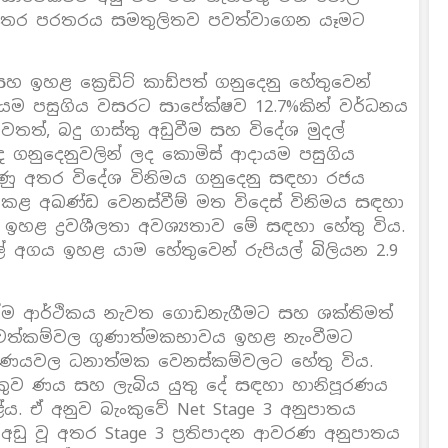
 අතර පරතරය සමතුලිතව පවත්වාගෙන යෑමට
සහ ඉහළ ක්‍රෙඩිට් කාඩ්පත් ගනුදෙනු හේතුවෙන්
දායම පසුගිය වසරට සාපේක්ෂව 12.7%කින් වර්ධනය
වෙතත්, බදු ගාස්තු අඩුවීම සහ විදේශ මුදල්
ෙඳ ගනුදෙනුවලින් ලද කොමිස් ආදායම පසුගිය
ණු අතර විදේශ විනිමය ගනුදෙනු සඳහා රජය
 කළ අඛණ්ඩ වෙනස්වීම් මත විදෙස් විනිමය සඳහා
ූ ඉහළ ද්‍රවශීලතා අවශ්‍යතාව මේ සඳහා හේතු විය.
ේ අගය ඉහළ යාම හේතුවෙන් රුපියල් බිලියන 2.9
ෙන්ම ආර්ථිකය නැවත ගොඩනැගීමට සහ ශක්තිමත්
්ග වත්කම්වල ගුණාත්මකභාවය ඉහළ නැංවීමට
 3 ණයවල ධනාත්මක වෙනස්කම්වලට හේතු විය.
කුව ණය සහ ලැබිය යුතු දේ සඳහා හානිපූරණය
ේය. ඒ අනුව බැංකුවේ Net Stage 3 අනුපාතය
 අඩු වූ අතර Stage 3 ප්‍රතිපාදන ආවරණ අනුපාතය