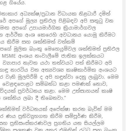
ඉහළ ගියේය.
කාර අධ්‍යක්ෂ/ප්‍රධාන විධායක නිළධාරී දමිත්
අපගේ මූල්‍ය ප්‍රතිඵල පිළිබඳව අපි සතුටු වන
මඟ අපගේ උපායමාර්ගික ක්‍රියාමාර්ගවල
ධාන ආර්ථික අංශ කෙරෙහි අවධානය යොමු කිරීමට
කිරීම සහ ශක්තිමත් වත්කම්
ගේ මූලික බැංකු මෙහෙයුම්වල ශක්තිමත් ප්‍රතිඵල
කාවේ MSME අංශය නංවාලීමේ ජාතික ඉලක්කයට
ව්‍යාපාර නැවත යථා තත්වයට පත් කිරීමට අපි
 කොඳු නාරටිය වන අත්‍යවශ්‍ය කෘෂිකාර්මික අංශයට
ැනි මුලපිරීම් ද අපි හඳුන්වා දෙනු ලැබුවා. මෙම
න වෙළඳපොළට සම්බන්ධ කළා පමණක් නොව,
මවේදයක් ප්‍රවර්ධනය කළා. මෙම උත්සාහයන් කෘෂි
ය ශක්තිය ලබා දී තිබෙනවා.”
ය ශක්තිමත් වර්ධනයක් අපේක්ෂා කරන බැවින් මම
ය ප්‍රතිව්‍යුහගත කිරීම සම්පූර්ණ කිරීම,
හ ප්‍රතිසංස්කරණවල ප්‍රගතිය යන සියල්ලම
මක සලකුණු වන අතර එමඟින් රටට සහ බැංකු