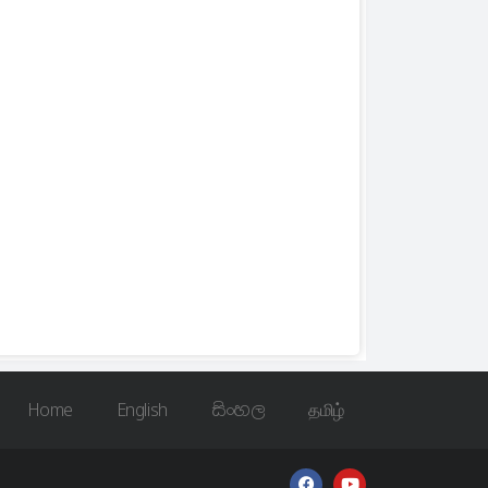
Home
English
සිංහල
தமிழ்