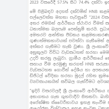
2023 වසරේදී 57.5% සිට 74.4% දක්වා 
මේ පිළිබඳව අදහස් දක්වමින් HNB කළමනා
පල්ලෙවත්ත මහතා පැවසුවේ “2024 වසරේ 
අතර එමගින් ආර්ථිකය ස්ථාවර වීමත් ස
ධනාත්මක බලපෑම පෙන්නුම් කරයි. ප්‍ර
අමතරව ආන්තික පීඩනය කළමනාකරණය 
ගුණාත්මකභාවයක් පවත්වා ගැනීමෙන් අප
අත්කර ගැනීමට හැකි වුණා. ශ්‍රී ලං
අනුකූලව විවිධ වැඩසටහන් හරහා මෙම 
උදව් කරනු ලැබුවා. ග්‍රාමීය ආර්ථිකයේ
සහාය වීම අරමුණු කරගත් HNB සරුසාර ව
වැඩසටහන ගොවීන් දේශීය හා අපනය
ඩිජිටල් වේදිකා හරහා මුදල් රහිත ක්‍ර
ව්‍යවසායකයින් සවිබල ගැන්වීමට අවශ්‍
”ඉදිරි වසරවලදී ශ්‍රී ලංකාවේ ආර්ථික
අනාගතය ගැන ශුභවාදීව සිතනවා. බාහිර ණ
අපේක්ෂිත ස්වෛරීභාවය ඉහළ නැංවීම ස
ආයෝජක විශ්වාසය ඉහළ නංවන ධනාත්