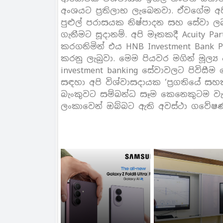
අංශයට ප්‍රතිලාභ ලැබෙනවා. ඒවගේම අප
පුළුල් පරාසයක නිෂ්පාදන සහ සේවා ලබා
ගැනීමට සූදානම්. අපි මෑතකදී Acuity Pa
කරගනිමින් එය HNB Investment Bank P
කරනු ලැබුවා. මෙම පියවර මගින් මූල්‍
investment banking සේවාවලට පිවිසී
සඳහා අපි විශ්වාසදායක ‘ප්‍රගතියේ
බැංකුවට සම්බන්ධ සෑම කෙනෙකුටම වැඩි
ලංකාවෙන් ඔබ්බට ඇති අවස්ථා ගවේෂණය