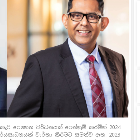
කැපී පෙනෙන වර්ධනයක් පෙන්නුම් කරමින් 2024
ාර්යසාධනයක් වාර්තා කිරීමට සමත්ව ඇත. 2023