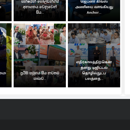
සන්ෂයින් හෝල්ඩින්ග්ස්
ஜெப்னா கிங்ஸ்
e
අනාගතය වෙනුවෙන්
அணியை வாங்கியது
සිය...
Anchor...
எதிர்காலத்திற்கென
தனது டிஜிட்டல்
සොයා
ප්‍රයිම් සමූහය සිය නවතම
தொழில்நுட்ப
ශාඛාව...
பலத்தை...