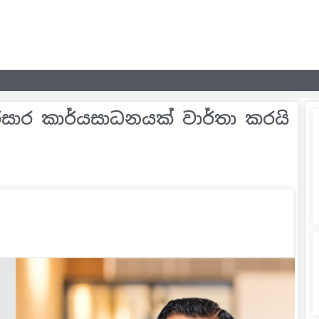
සාර කාර්යසාධනයක් වාර්තා කරයි