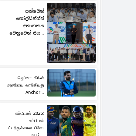
සන්ෂයින්
හෝල්ඩින්ග්ස්
අනාගතය
වෙනුවෙන් සිය...
ஜெப்னா கிங்ஸ்
அணியை வாங்கியது
Anchor...
எல்.பி.எல் 2026:
சம்பியன்
பட்டத்துக்கான பிளே-
ஆஃப்...