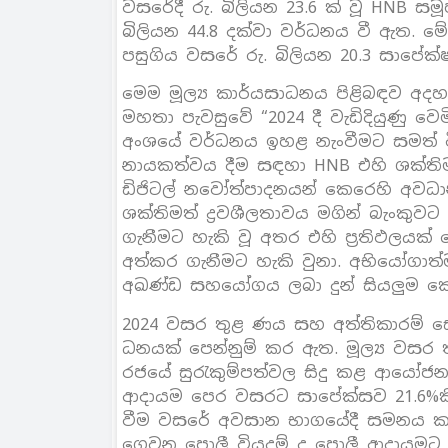
වසරේදී රු. බිලියන 23.6 ක් වූ HNB සම
බිලියන 44.8 දක්වා වර්ධනය වී ඇත. ම
පසුගිය වසරේ රු. බිලියන 20.3 සාපේක්
මෙම මූල්‍ය කාර්යසාධනය පිළිබඳව අදහ
මහතා පැවසුවේ “2024 දී වැඩිදියුණු වෙ
අංශයේ වර්ධනය ඉහළ නැංවීමට සමත් වී
නායකත්වය දීම සඳහා HNB එහි ශක්ති
ඩිජිටල් නවෝත්පාදනයන් කෙරෙහි අවධාන
ශක්තිමත් ද්‍රවශීලතාවය මගින් බැංකුවට
ගැනීමට හැකි වූ අතර එහි ප්‍රතිඵලයක් 
අත්කර ගැනීමට හැකි වුනා. අභියෝගාත
අඛණ්ඩ සහයෝගය ලබා දුන් සියලුම කොට
2024 වසර තුළ ණය සහ අත්තිකාරම් සේ
ධනයක් පෙන්නුම් කර ඇත. මූල්‍ය වසර තුළ
රජයේ සුරැකුම්පත්වල සිදු කළ ආයෝජන
ආදායම පෙර වසරට සාපේක්සව 21.6%කින්
වීම වසරේ අවසාන භාගයේදී සමනය කර 
ගෙවන පොලී වියදම් ද පොලී ආදායමට 