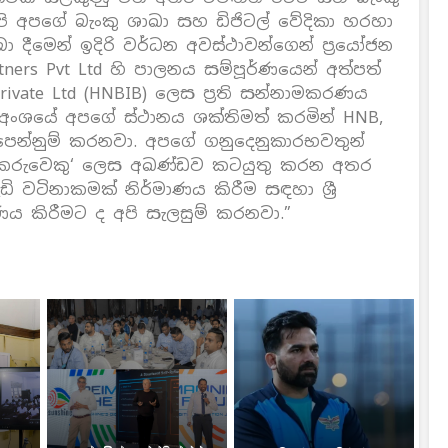
ි අපගේ බැංකු ශාඛා සහ ඩිජිටල් වේදිකා හරහා
 දීමෙන් ඉදිරි වර්ධන අවස්ථාවන්ගෙන් ප්‍රයෝජන
rtners Pvt Ltd හි පාලනය සම්පූර්ණයෙන් අත්පත්
rivate Ltd (HNBIB) ලෙස ප්‍රති සන්නාමකරණය
ය අංශයේ අපගේ ස්ථානය ශක්තිමත් කරමින් HNB,
ම පෙන්නුම් කරනවා. අපගේ ගනුදෙනුකාරභවතුන්
 සහකරුවෙකු‘ ලෙස අඛණ්ඩව කටයුතු කරන අතර
 වටිනාකමක් නිර්මාණය කිරීම සඳහා ශ්‍රී
 කිරීමට ද අපි සැලසුම් කරනවා.”