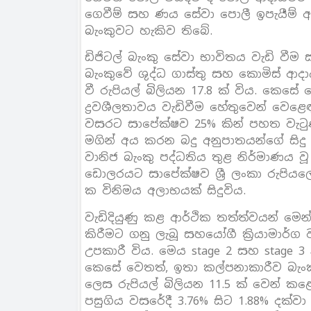
ගෙවීම් සහ ණය සේවා පොලී ඉපැයීම්
බැංකුවට හැකිව තිබේ.
ඩිජිටල් බැංකු සේවා භාවිතය වැඩි වීම 
බැංකුවේ ශුද්ධ ගාස්තු සහ කොමිස් ආ
වී රුපියල් බිලියන 17.8 ක් විය. කෙසේ 
ද්‍රවශීලතාවය වැඩිවීම හේතුවෙන් වෙළ
වසරට සාපේක්ෂව 25% කින් පහත වැටු
මගින් අය කරන බදු අනුපාතයන්ගේ සිදු
වානිජ බැංකු පද්ධතිය තුළ නිර්මාණය ව
ඩොලරයට සාපේක්ෂව ශ්‍රී ලංකා රුපියල
ක විනිමය අලාභයක් සිදුවිය.
වැඩිදියුණු කළ ආර්ථික තත්ත්වයන් ම
කිරීමට ගනු ලැබූ සහයෝගී ක්‍රියාමාර
උපකාරී විය. මෙය stage 2 සහ stage
කෙසේ වෙතත්, ඉතා කල්පනාකාරීව බැං
ලෙස රුපියල් බිලියන 11.5 ක් වෙන් කළ
පසුගිය වසරේදී 3.76% සිට 1.88% දක්වා