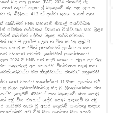
ූහයේ බදු පසු ලාභය (PAT) 2024 වසරේදී රු.
ේ අතර හැටන් නැෂනල් බැංකුවේ බදු පසු ලාභය
ෂව රු. බිලියන 41.3 ක් දක්වා ඉහළ ගොස් ඇත.
ස් දක්වමින් HNB සභාපති නිහාල් ජයවර්ධන
මින් පවතින ආර්ථිකය ව්‍යාපාර විශ්වාසය සහ මූල්‍ය
මත් සමඟින් දේශීය බැංකු කර්මාන්තයට
මත් පදනම උපරිම ලෙස භාවිත කරනු ලැබුවා.
ය යොමු කරමින් ප්‍රමාණවත් ප්‍රාග්ධනය සහ
 නව ව්‍යාපාර අවස්ථා ඉක්මනින් ප්‍රයෝජනයට
ලෙස 2024 දී HNB හට කැපී පෙනෙන මූල්‍ය ප්‍රතිඵල
්මක කාලවලදී අප කෙරෙහි විශ්වාසය තැබූ සහ
ස්කරුවන්ට මම ස්තූතිවන්ත වනවා.” යනුවෙනි.
වා පෙර වසරට සාපේක්ෂව 11.3%ක ප්‍රශස්ත වර්
 මූල්‍ය ප්‍රතිපත්තින්වල සිදු වූ ලිහිල්කරණය මත
යන්හි ඉපැයීම් 45%කින් සහ බැංකුවේ ණය පොලී
 අඩු විය. එහෙත් ශුද්ධ පොලී ආදායම් හි අඩු
ගැනීමට හැකි වූ අතර ඉතුරුම් තැන්පතු සඳහා
සාපේක්ෂව අඩු වීම මත තැන්පතු මත පොලී