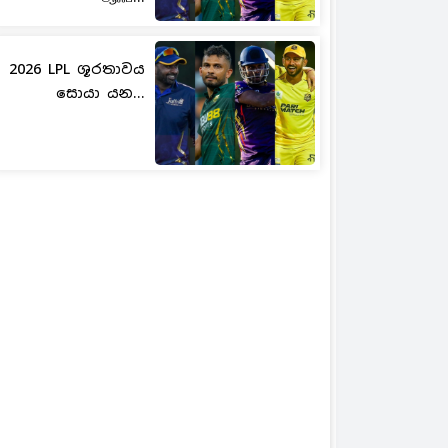
2026 LPL ශූරතාවය
සොයා යන...