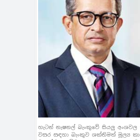
හැටන් නැෂනල් බැංකුවේ සියලු අංශවල 
වසර සඳහා බැංකුව ශක්තිමත් මූල්‍ය ක