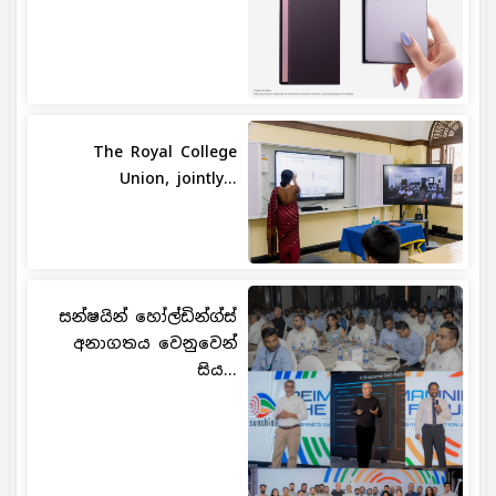
The Royal College
Union, jointly...
සන්ෂයින් හෝල්ඩින්ග්ස්
අනාගතය වෙනුවෙන්
සිය...