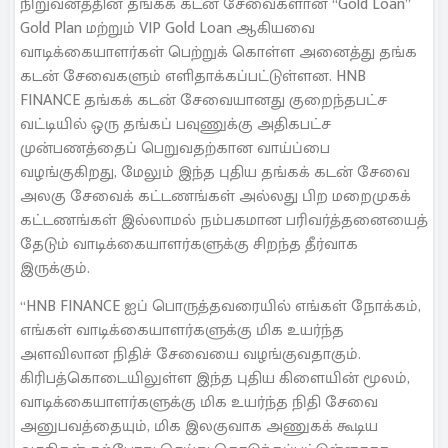
நிறுவனத்தின் தங்கக் கடன் சேவைகளான “Gold Loan”
Gold Plan மற்றும் VIP Gold Loan ஆகியவை
வாடிக்கையாளர்கள் பெற்றுக் கொள்ள அனைத்து தங்க
கடன் சேவைகளும் எளிதாக்கப்பட்டுள்ளன. HNB
FINANCE தங்கக் கடன் சேவையானது குறைந்தபட்ச
வட்டியில் ஒரு தங்கப் பவுணுக்கு அதிகபட்ச
முன்பணத்தைப் பெறுவதற்கான வாய்ப்பை
வழங்குகிறது, மேலும் இந்த புதிய தங்கக் கடன் சேவை
அலகு சேவைக் கட்டணங்கள் அல்லது பிற மறைமுகக்
கட்டணங்கள் இல்லாமல் நம்பகமான பரிவர்த்தனையைத்
தேடும் வாடிக்கையாளர்களுக்கு சிறந்த தீர்வாக
இருக்கும்.
“HNB FINANCE ஐப் பொருத்தவரையில் எங்கள் நோக்கம்,
எங்கள் வாடிக்கையாளர்களுக்கு மிக உயர்ந்த
அளவிலான நிதிச் சேவையை வழங்குவதாகும்.
கிரிபத்கொடையிலுள்ள இந்த புதிய கிளையின் மூலம்,
வாடிக்கையாளர்களுக்கு மிக உயர்ந்த நிதி சேவை
அனுபவத்தையும், மிக இலகுவாக அணுகக் கூடிய