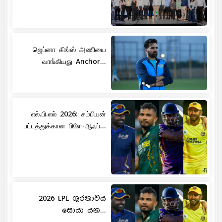
ஜெப்னா கிங்ஸ் அணியை
வாங்கியது Anchor...
எல்.பி.எல் 2026: சம்பியன்
பட்டத்துக்கான பிளே-ஆஃப்...
2026 LPL ශූරතාවය
සොයා යන...