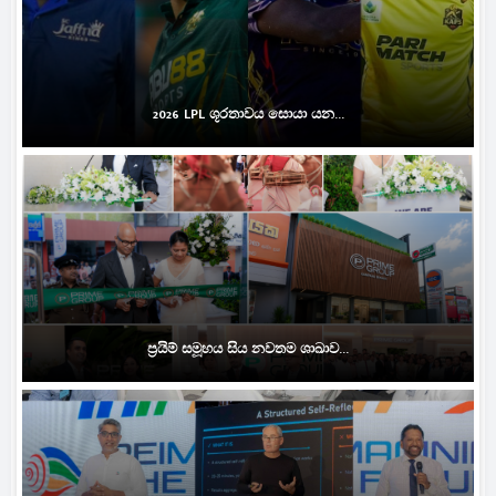
2026 LPL ශූරතාවය සොයා යන...
ප්‍රයිම් සමූහය සිය නවතම ශාඛාව...