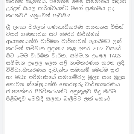
කරන්න කැමතියි. එමෙන්ම මෙම සම්මානය සඳහා
උරදුන් සියලු පාර්ශ්වයන්ට මගේ ප්‍රණාමය පුද
කරනවා” යනුවෙන් පැවසීය.
ශ්‍රී ලංකා වරලත් ගණකාධිකරණ ආයතනය විසින්
වසර ගණනාවක සිට මෙරට කීර්තිමත්
ආයතනයන්හි වාර්ෂික වාර්තාවන් ඇගයීමට ලක්
කරමින් සම්මාන ප්‍රදානය කළ අතර 2022 වසරේ
සිට මෙම වාර්ෂික වාර්තා සම්මාන උළෙල TAGS
සම්මාන උළෙල ලෙස යළි නාමකරණය කරන ලදි.
විවිධාංගීකරණය දැවැන්ත සමාගම් මෙන්ම සුළු
හා මධ්‍ය පරිමාණයේ සමාගම්වල මූල්‍ය සහ මූල්‍ය
නොවන ක්ෂේත්‍රයන්හි තොරතුරු වාර්තාකරණය
ජාත්‍යන්තර පිරිවිතරයන්ට අනුකූලව සිදු කිරීම
පිළිබඳව මෙහිදී සලකා බැලීමට ලක් කෙරේ.