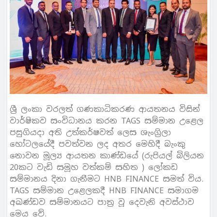
ශ්‍රී ලංකා වරලත් ගණකාධිකරණ ආයතනය විසින්
වාර්ෂිකව සංවිධානය කරන TAGS සම්මාන උළෙල
පසුගියදා අති උත්කර්ෂවත් ලෙස ශැංග්‍රිලා
හෝටලයේදී පවත්වන ලද අතර මෙහිදී බැංකු
නොවන මූල්‍ය ආයතන කාණ්ඩයේ (රුපියල් බිලියන
20කට වැඩි සමූහ වත්කම් සහිත ) ලෝකඩ
සම්මානය දිනා ගැනීමට HNB FINANCE සමත් විය.
TAGS සම්මාන උළෙලකදී HNB FINANCE සමාගම
අඛණ්ඩව සම්මානයට පාත්‍ර වූ දෙවැනි අවස්ථාව
මෙය වේ.