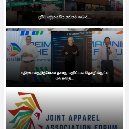
ප්‍රයිම් සමූහය සිය නවතම ශාඛාව...
எதிர்காலத்திற்கென தனது டிஜிட்டல் தொழில்நுட்ப
பலத்தை...