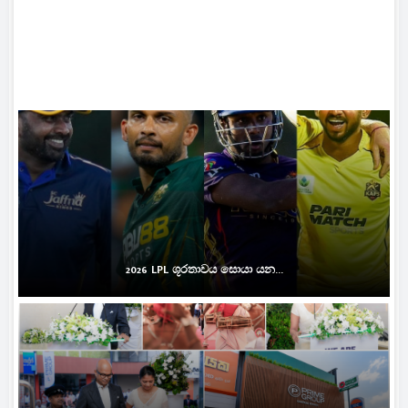
2026 LPL ශූරතාවය සොයා යන...