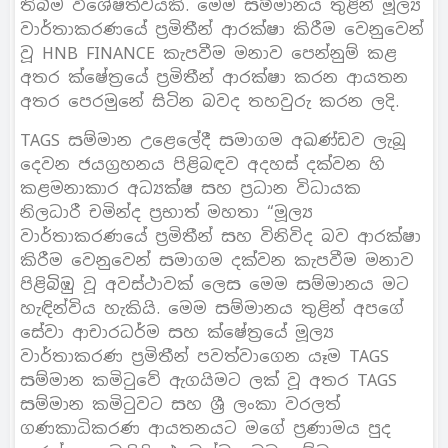
තිබීම විශේෂත්වයකි. මෙම සම්මානය තුළින් මූල්‍ය
වාර්තාකරණයේ ප්‍රමිතීන් ආරක්ෂා කිරීම වෙනුවෙන්
වූ HNB FINANCE කැපවීම මනාව පෙන්නුම් කළ
අතර ක්ෂේත්‍රයේ ප්‍රමිතීන් ආරක්ෂා කරන ආයතන
අතර පෙරමුනේ සිටින බවද තහවුරු කරන ලදි.
TAGS සම්මාන උළෙලේදී සමාගම අඛණ්ඩව ලැබූ
දෙවන ජයග්‍රහනය පිළිබඳව අදහස් දක්වන හි
කළමනාකාර අධ්‍යක්ෂ සහ ප්‍රධාන විධායක
නිලධාරී චමින්ද ප්‍රභාත් මහතා “මූල්‍ය
වාර්තාකරණයේ ප්‍රමිතීන් සහ විනිවිද බව ආරක්ෂා
කිරීම වෙනුවෙන් සමාගම දක්වන කැපවීම මනාව
පිළිබිඹු වූ අවස්ථාවක් ලෙස මෙම සම්මානය මට
හැඳින්විය හැකියි. මෙම සම්මානය තුළින් අපගේ
සේවා ආචාරධර්ම සහ ක්ෂේත්‍රයේ මූල්‍ය
වාර්තාකරණ ප්‍රමිතීන් පවත්වාගෙන යෑම TAGS
සම්මාන කමිටුවේ ඇගයිමට ලක් වූ අතර TAGS
සම්මාන කමිටුවට සහ ශ්‍රී ලංකා වරලත්
ගණකාධිකරණ ආයතනයට මගේ ප්‍රණාමය පුද