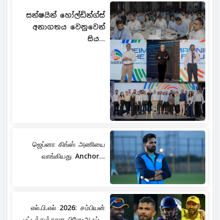
සන්ෂයින් හෝල්ඩින්ග්ස්
අනාගතය වෙනුවෙන්
සිය...
ஜெப்னா கிங்ஸ் அணியை
வாங்கியது Anchor...
எல்.பி.எல் 2026: சம்பியன்
பட்டத்துக்கான பிளே-ஆஃப்...