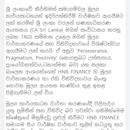
ශ්‍රී ලංකාවේ කීර්තිමත් සමාගම්වල මූල්‍ය
කාර්යසාධනයන් ඉදිරිපත්කිරීම් වාර්ෂිකව ඇගයීමට
ලක් කරමින් ශ්‍රී ලංකා වරලත් ගණකාධිකරණ
ආයතනය (CA Sri Lanka) මගින් සංවිධානය කරනු
ලබන TAGS සම්මාන උළෙල මගින් මූල්‍ය
වාර්තාකරණයේ සහ විනිවිදභාවයේ විශිෂ්ටත්වය
ඇගයීමට ලක් කරයි. ඒ අනුව ‘Perseverance,
Pragmatism, Positivity’ (නොපසුබට උත්සාහය,
ප්‍රායෝගිකත්වය,ධනාත්මක බව) යන සලකා
බැලෙන අංශයන්ගෙන් HNB FINANCE හි මූල්‍ය
වාර්තාකරණය හා එහි විනිවිදභාවය බැංකු
නොවන මූල්‍ය ආයතන කාණ්ඩය තුළ ඉහළ
පිළිගැනීමට ලක් විය.
මූල්‍ය කාර්යසාධන වාර්තා කරණයේදී පිලිපැදිය
යුතු ප්‍රමිතීන් සහ විනිවිද බව පවත්වා ගනිමින්මෙම
ක්ෂේත්‍රයේ මිනුම්දඩු පුළුල් කිරීමට HNB FINANCE
සමාගම සිය වාර්ෂික වාර්තාව තුළින් කටයුතු කර