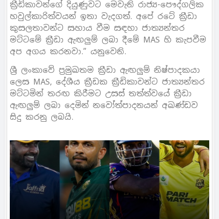
ක්‍රීඩිකාවන්ගේ දියුණුවට මෙවැනි රාජ්‍ය-පෞද්ගලික
හවුල්කාරිත්වයන් ඉතා වැදගත්. අපේ රටේ ක්‍රීඩා
කුසලතාවන්ට සහාය වීම සඳහා ජාත්‍යන්තර
මට්ටමේ ක්‍රීඩා ඇඟලුම් ලබා දීමේ MAS හි කැපවීම
අප අගය කරනවා.” යනුවෙනි.
ශ්‍රී ලංකාවේ ප්‍රමුඛතම ක්‍රීඩා ඇඟලුම් නිෂ්පාදකයා
ලෙස MAS, දේශීය ක්‍රීඩක ක්‍රීඩිකාවන්ට ජාත්‍යන්තර
මට්ටමින් තරඟ කිරීමට උසස් තත්ත්වයේ ක්‍රීඩා
ඇඟලුම් ලබා දෙමින් නවෝත්පාදනයන් අඛණ්ඩව
සිදු කරනු ලබයි.