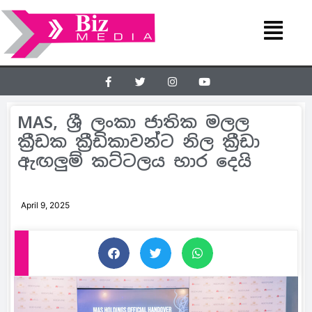
MAS, ශ්‍රී ලංකා ජාතික මලල
ක්‍රීඩක ක්‍රීඩිකාවන්ට නිල ක්‍රීඩා
ඇඟලුම් කට්ටලය භාර දෙයි
April 9, 2025