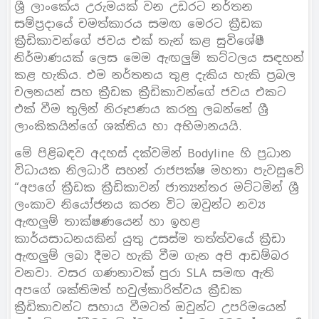
ශ්‍රී ලාංකේය උරුමයක් වන උඩරට නර්තන
සම්ප්‍රදායේ චමත්කාරය සමඟ මෙරට ක්‍රීඩක
ක්‍රීඩිකාවන්ගේ ජවය එක් තැන් කළ සුවිශේෂී
නිර්මාණයක් ලෙස මෙම ඇඟලුම් කට්ටලය සඳහන්
කළ හැකිය. එම නර්තනය තුළ දැකිය හැකි ප්‍රබල
චලනයන් සහ ක්‍රීඩක ක්‍රීඩිකාවන්ගේ ජවය එකට
එක් වීම තුලින් නිරූපණය කරනු ලබන්නේ ශ්‍රී
ලාංකිකයින්ගේ ශක්තිය හා අභිමානයයි.
මේ පිළිබඳව අදහස් දක්වමින් Bodyline හි ප්‍රධාන
විධායක නිලධාරී සහන් රාජපක්ෂ මහතා පැවසුවේ
“අපගේ ක්‍රීඩක ක්‍රීඩිකාවන් ජාත්‍යන්තර මට්ටමින් ශ්‍රී
ලංකාව නියෝජනය කරන විට ඔවුන්ට නව්‍ය
ඇඟලුම් තාක්ෂණයෙන් හා ඉහළ
කාර්යසාධනයකින් යුතු උසස්ම තත්ත්වයේ ක්‍රීඩා
ඇඟලුම් ලබා දීමට හැකි වීම ගැන අපි ආඩම්බර
වනවා. වසර ගණනාවක් පුරා SLA සමඟ ඇති
අපගේ ශක්තිමත් හවුල්කාරිත්වය ක්‍රීඩක
ක්‍රීඩිකාවන්ට සහාය වීමටත් ඔවුන්ට උපරිමයෙන්