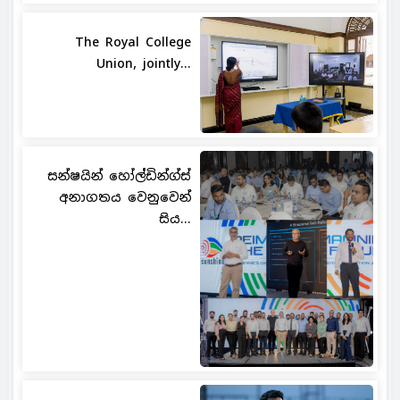
The Royal College
Union, jointly...
සන්ෂයින් හෝල්ඩින්ග්ස්
අනාගතය වෙනුවෙන්
සිය...