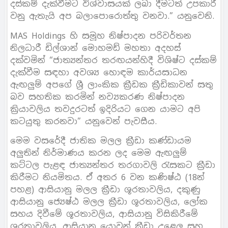
දස්කම් දැක්වීමට විශ්වාසයක් ලබා දීමටත් උපකාරී
වනු ඇතැයි අප බලාපොරොත්තු වනවා.” යනුවෙනි.
MAS Holdings හි සමූහ නිෂ්පාදන පරිවර්තන
නිලධාරී ඩිල්ශාන් මොහමඩ් මහතා අදහස්
දක්වමින් “ජාත්‍යන්තර තරඟයන්හිදී විශිෂ්ට දස්කම්
දැක්වීම සඳහා අවශ්‍ය හොඳම කාර්යසාධන
ඇඟලුම් අපගේ ශ්‍රී ලාංකික ක්‍රීඩක ක්‍රීඩිකාවන් සතු
බව සහතික කරමින් නව්‍යකරණ නිෂ්පාදන
ක්‍රියාවලිය තවදුරටත් ඉදිරියට ගෙන යාමට අපි
කටයුතු කරනවා” යනුවෙන් පැවසීය.
මෙම වසරේදී ජාතික මලල ක්‍රීඩා කණ්ඩායම
අලුතින් නිර්මාණය කරන ලද මෙම ඇඟලුම්
කට්ටල පැළඳ ජාත්‍යන්තර තරගාවලි රැසකට ක්‍රීඩා
කිරීමට නියමිතය. ඒ අතර 6 වන කණිෂ්ඨ (18න්
පහළ) ආසියානු මලල ක්‍රීඩා ශූරතාවලිය, දකුණු
ආසියානු ජ්‍යෙෂ්ඨ මලල ක්‍රීඩා ශූරතාවලිය, ලෝක
සහය දිවීමේ ශූරතාවලිය, ආසියානු විසිකිරීමේ
ශූරතාවලිය, ආසියානු යොවුන් ක්‍රීඩා උළෙල සහ