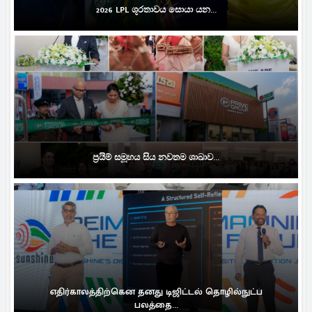
2026 LPL ශූරතාවය සොයා යන...
ප්‍රයිම් සමූහය සිය නවතම ශාඛාව...
எதிர்காலத்திற்கென தனது டிஜிட்டல் தொழில்நுட்ப
பலத்தை...