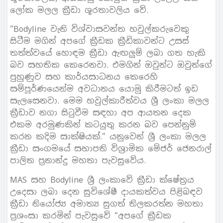
ලෝක මලල ක්‍රීඩා ශූරතාවලිය වේ.
“Bodyline වැනි විශ්වාසවන්ත හවුල්කරුවෙකු
සිටීම මගින් අපගේ ක්‍රීඩක ක්‍රීඩිකාවන්ට උසස්
තත්ත්වයේ හොඳම ක්‍රීඩා ඇඟලුම් ලබා ගත හැකි
බව සහතික කෙරෙනවා. එමගින් ඔවුන්ට ඔවුන්ගේ
පුහුණුව සහ කාර්යසාධනය කෙරෙහි
සම්පූර්ණයෙන්ම අවධානය යොමු කිරීමටත් ඉඩ
සැලසෙනවා. මෙම හවුල්කාරීත්වය ශ්‍රී ලංකා මලල
ක්‍රීඩාව නගා සිටුවීම සඳහා අප ආයතන දෙක
එකම අරමුණකින් කටයුතු කරන බව පෙන්නුම්
කරන කදිම සාක්ෂියක්.” යනුවෙන් ශ්‍රී ලංකා මලල
ක්‍රීඩා සංගමයේ සභාපති විශ්‍රාමික මේජර් ජෙනරාල්
පාලිත ප්‍රනාන්දු මහතා පැවසුවේය.
MAS සහ Bodyline ශ්‍රී ලංකාවේ ක්‍රීඩා ක්ෂේත්‍රය
උදෙසා ලබා දෙන සුවිශේෂී දායකත්වය පිළිබඳව
ක්‍රීඩා නියෝජ්‍ය අමාත්‍ය සුගත් තිලකරත්න මහතා
ප්‍රශංසා කරමින් පැවසුවේ “අපගේ ක්‍රීඩක