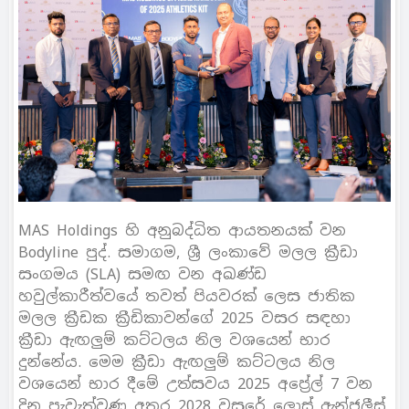
MAS Holdings හි අනුබද්ධිත ආයතනයක් වන
Bodyline පුද්. සමාගම, ශ්‍රී ලංකාවේ මලල ක්‍රීඩා
සංගමය (SLA) සමඟ වන අඛණ්ඩ
හවුල්කාරීත්වයේ තවත් පියවරක් ලෙස ජාතික
මලල ක්‍රීඩක ක්‍රීඩිකාවන්ගේ 2025 වසර සඳහා
ක්‍රීඩා ඇඟලුම් කට්ටලය නිල වශයෙන් භාර
දුන්නේය. මෙම ක්‍රීඩා ඇඟලුම් කට්ටලය නිල
වශයෙන් භාර දීමේ උත්සවය 2025 අප්‍රේල් 7 වන
දින පැවැත්වුණු අතර 2028 වසරේ ලොස් ඇන්ජලීස්