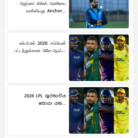
ஜெப்னா கிங்ஸ் அணியை
வாங்கியது Anchor...
எல்.பி.எல் 2026: சம்பியன்
பட்டத்துக்கான பிளே-ஆஃப்...
2026 LPL ශූරතාවය
සොයා යන...