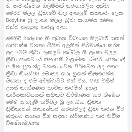
හි පැවැත්වෙන ඔලිම්පික් තරඟාවලිය දක්වා
මෙරට මලල ක්‍රීඩාවේ නිල ඇඟලුම් සහකරු ලෙස
Bodyline ශ්‍රී ලංකා මලල ක්‍රීඩා සංගමය සමඟ
එක්ව කටයුතු කරනු ඇත.
මෙහිදී Bodyline හි ප්‍රධාන විධායක නිලධාරී සහන්
රාජපක්ෂ මහතා විසින් අලුතින් නිර්මාණය කරන
ලද මෙම ක්‍රීඩා ඇඟලුම් කට්ටල ශ්‍රී ලංකා මලල
ක්‍රීඩා සංගමයේ සභාපති විශ්‍රාමික මේජර් ජෙනරාල්
පාලිත ප්‍රනාන්දු මහතා වෙත පිරිනමන ලද අතර
ක්‍රීඩා නියෝජ්‍ය අමාත්‍ය ගරු සුගත් තිලකරත්න
මහතා ද එම අවස්ථාවට එක් විය. MAS විසින්
උසස් තාක්ෂණය භාවිත කරමින් ඉහළ
කාර්යසාධනයක් සහිතව නිර්මාණය කර තිබෙන
මෙම ඇඟලුම් කට්ටල ශ්‍රී ලාංකික ක්‍රීඩක
ක්‍රීඩිකාවන් ජාත්‍යන්තර තරඟවලදී ක්‍රීඩා කරන විට
ඔවුන්ට සහාය වීම සඳහා නිර්මාණය කර තිබීම
විශේෂත්වයකි.