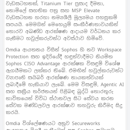
වැඩසටහනක්, Titanium Tier ප්‍රසාද දීමනා,
නොමිලේ සහතික පත්‍ර සහ MSP Elevate
වැඩසටහන හරහා නම්‍යශීලී මූල්‍යමය පහසුකම්
සපයයි. මෙමගින් මෙහෙයුම් සංකීර්ණතාවයකින්
තොරව අඛණ්ඩ ආරක්ෂණ ආදායම වර්ධනය කර
ගැනීමට හවුල්කරුවන්ට අවස්ථාව හිමිවේ.
Omdia ආයතනය විසින් Sophos හි නව Workspace
Protection සහ ඉදිරියේදී හඳුන්වාදීමට නියමිත
Sophos CISO Advantage ආරක්ෂක විසඳුම් විශේෂ
ඇගයීමකට ලක්කර තිබේ. එමඟින් හවුල්කරුවන්ට
ව්‍යාපෘති සයිබර් ආරක්ෂණ නායකත්වයක්
ලබාදීමේ හැකියාව ලැබේ. මෙම විසඳුම්, Agentic AI
සහ සක්‍රීය තර්ජනයන් පිළිබඳ බුද්ධි තොරතුරු
භාවිතයෙන් විවිධ ස්ථානවල සිට සේවය කරන
සේවක මණ්ඩලවල ආරක්ෂාව තහවුරු කිරීමද සිදු
කරයි.
Omdia විශ්ලේෂණයට අනුව Secureworks