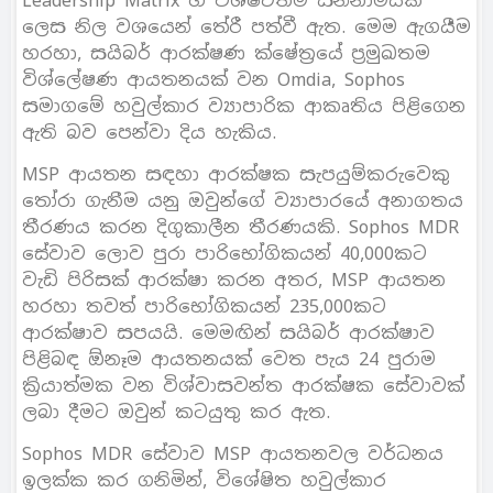
Leadership Matrix හි විශිෂ්ටතම සන්නාමයක්
ලෙස නිල වශයෙන් තේරී පත්වී ඇත. මෙම ඇගයීම
හරහා, සයිබර් ආරක්ෂණ ක්ෂේත්‍රයේ ප්‍රමුඛතම
විශ්ලේෂණ ආයතනයක් වන Omdia, Sophos
සමාගමේ හවුල්කාර ව්‍යාපාරික ආකෘතිය පිළිගෙන
ඇති බව පෙන්වා දිය හැකිය.
MSP ආයතන සඳහා ආරක්ෂක සැපයුම්කරුවෙකු
තෝරා ගැනීම යනු ඔවුන්ගේ ව්‍යාපාරයේ අනාගතය
තීරණය කරන දිගුකාලීන තීරණයකි. Sophos MDR
සේවාව ලොව පුරා පාරිභෝගිකයන් 40,000කට
වැඩි පිරිසක් ආරක්ෂා කරන අතර, MSP ආයතන
හරහා තවත් පාරිභෝගිකයන් 235,000කට
ආරක්ෂාව සපයයි. මෙමඟින් සයිබර් ආරක්ෂාව
පිළිබඳ ඕනෑම ආයතනයක් වෙත පැය 24 පුරාම
ක්‍රියාත්මක වන විශ්වාසවන්ත ආරක්ෂක සේවාවක්
ලබා දීමට ඔවුන් කටයුතු කර ඇත.
Sophos MDR සේවාව MSP ආයතනවල වර්ධනය
ඉලක්ක කර ගනිමින්, විශේෂිත හවුල්කාර