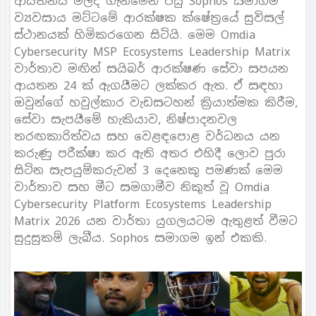
ආයතනය මිලදී ගැනීමෙන් පසු Sophos සමාගම
ව්‍යවසාය මට්ටමේ ආරක්ෂක ක්ෂේත්‍රයේ සුවිසල්
ස්ථානයක් හිමිකරගෙන සිටියි. මෙම Omdia
Cybersecurity MSP Ecosystems Leadership Matrix
වාර්තාව මඟින් සයිබර් ආරක්ෂණ සේවා සපයන
ආයතන 24 ක් ඇගයීමට ලක්කර ඇත. ඒ සඳහා
ඔවුන්ගේ හවුල්කාර වැඩසටහන් ක්‍රියාත්මක කිරීම,
සේවා සැපයීමේ හැකියාව, නිෂ්පාදනවල
තරඟකාරිත්වය සහ වෙළඳපොළ වර්ධනය යන
කරුණු පරීක්ෂා කර ඇති අතර එහිදී ලොව පුරා
සිටින සැපයුම්කරුවන් 3 දෙනෙකු පමණක් මෙම
වාර්තාව සහ මීට සමගාමීව නිකුත් වූ Omdia
Cybersecurity Platform Ecosystems Leadership
Matrix 2026 යන වාර්තා යුගලයටම ඇතුළත් වීමට
සුදුසුකම් ලැබීය. Sophos සමාගම ඉන් එකකි.