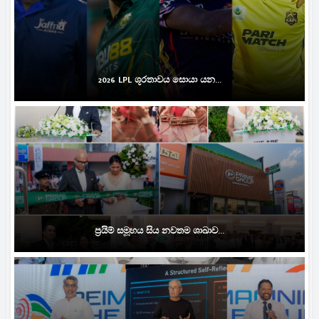
2026 LPL ශූරතාවය සොයා යන...
ප්‍රයිම් සමූහය සිය නවතම ශාඛාව...