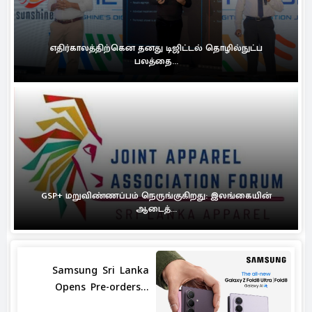
எதிர்காலத்திற்கென தனது டிஜிட்டல் தொழில்நுட்ப
பலத்தை...
GSP+ மறுவிண்ணப்பம் நெருங்குகிறது: இலங்கையின்
ஆடைத்...
Samsung Sri Lanka
Opens Pre-orders...