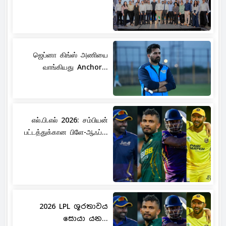
ஜெப்னா கிங்ஸ் அணியை
வாங்கியது Anchor...
எல்.பி.எல் 2026: சம்பியன்
பட்டத்துக்கான பிளே-ஆஃப்...
2026 LPL ශූරතාවය
සොයා යන...