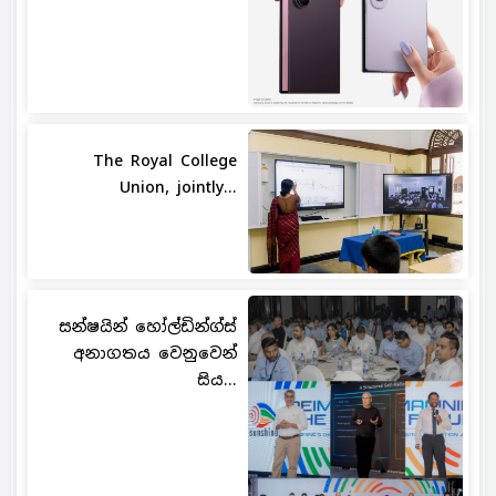
The Royal College
Union, jointly...
සන්ෂයින් හෝල්ඩින්ග්ස්
අනාගතය වෙනුවෙන්
සිය...