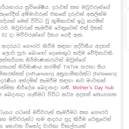
්යභාරය සුවිශේෂීය. දරුවන් සහ මවුවරුන්ගේ
 සැපේදීත් අම්මාවරුන් එකසේ දරුවන් අසලින්ම
දියක් මෙන් විවිධ වූ භූමිකාවන් ඉටු කරමින්
යි. මවුවරුන් සැමරීම වෙනුවෙන් එක් දිනක්
 02 දා මව්වරුන්ගේ දිනය යෙදී ඇත.
 ආදරයට ගෞරව කිරීම සඳහා අද්විතීය අදහස්
k ලොව පුරා බොහෝ දෙනෙකුට කදිම වේදිකාවකි.
 අන්තර්ගත නිර්මාණකරුවන් ඔවුන්ගේ
තයන් නිර්මාණය කරමින් TikTok හරහා සිය
්නන් (influencers) අනුගාමිකයින්ට (followers)
රණීය අන්දමින් සැමරීම සඳහා නව මාවතක්
ාත්මක නිර්දේශ බෙදාහදා ගනී.
Mother’s Day hub
බෙදාහදා ගැනීමට විවිධ නව්‍ය අදහස් සොයාගත
 හැෂ්ටැගය යටතේ මව්වරුන් සැමරීමට සහ ගෞරව
 සහ මව්වරුන්ට තම ආදරය පුද කිරීම වෙනුවෙන්
ක නොවන විනෝද චාරිකා විකල්පයන්