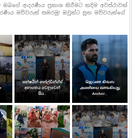
බගේ ආදරණීය ප‍්‍රකාශ කිරීමට කදිම අවස්ථාවක්
රණීය මව්වරුන් සමරමු! ඔවුන්ට සුභ මව්වරුන්ගේ
සන්ෂයින් හෝල්ඩින්ග්ස්
ஜெப்னா கிங்ஸ்
e
අනාගතය වෙනුවෙන්
அணியை வாங்கியது
සිය...
Anchor...