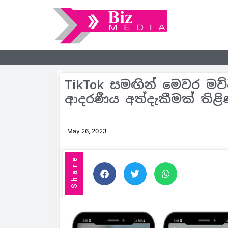
TikTok සමඟින් මෙවර මව
ආදරණීය අත්දැකීමක් තිළ
May 26, 2023
Share