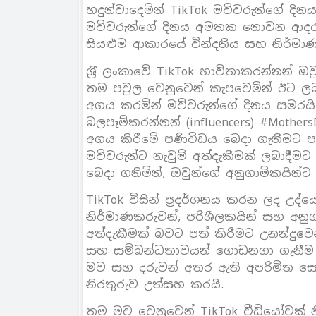
හදුන්වාදෙමින් TikTok මව්වරුන්ගේ දින
මව්වරුන්ගේ දිනය අමතක නොවන ආදරණීය
සියළුම ආකාරයේ වින්දනීය සහ නිර්මාණ
ශ‍්‍රී ලංකාවේ TikTok භාවිතාකරන්නන්
තම පවුල වෙනුවෙන් කැපවෙමින් ඊට 
අගය කරමින් මව්වරුන්ගේ දිනය සමරයි.
බලපෑම්කරන්නන් (influencers) #Mothe
අගය කිරීමේ පණිවිඩය බෙදා ගැනීමට පරි
මව්වරුන්ට නැවුම් අත්දැකීමක් ලබාදීම
බෙදා ගනිමින්, ඔවුන්ගේ අනුගාමිකයින්
TikTok විසින් ප‍්‍රදර්ශනය කරන ලද උ
නිර්මාණකරුවන්, පරිශීලකයින් සහ අ
අත්දැකීමක් බවට පත් කිරීමට උනන්දුවෙ
සහ සම්බන්ධතාවයන් ගොඩනගා ගැනීම ස
මව සහ දරුවන් අතර ඇති අපරිමිත ස
නිරතුරුව උත්සහ කරයි.
තම මව වෙනුවෙන් TikTok වීඩියෝවක් 