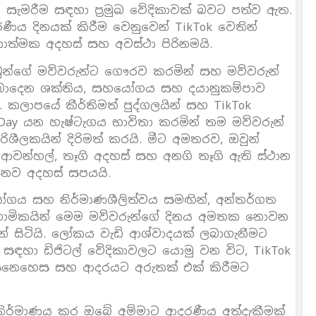
ය සැමරීම සඳහා ප‍්‍රමුඛ වේදිකාවක් බවට පත්ව ඇත.
 දිනයක් කිරීම වෙනුවෙන් TikTok වෙතින්
ාත්මක අදහස් සහ අවස්ථා පිරිනමයි.
 ඔවුන්ගේ මව්වරුන්ට ගෞරව කරමින් සහ මව්වරුන්
ලබාදෙන ශක්තිය, සහයෝගය සහ දයානුකම්පාව
 කලාපයේ කීර්තිමත් පුද්ගලයින් සහ TikTok
rsDay යන හැෂ්ටැගය භාවිතා කරමින් තම මව්වරුන්
ශීලකයින් දිරිමත් කරයි. මීට අමතරව, ඔවුන්
ට ආවන්හල්, තෑගි අදහස් සහ අනගි තෑගි ඇති ස්ථාන
ට නව අදහස් සපයයි.
ද්යෝගය සහ නිර්මාණශීලිත්වය සමඟින්, අන්තර්ගත
නුගාමිකයින් මෙම මව්වරුන්ගේ දිනය අමතක නොවන
න් සිටියි. ලෝකය වැඩි ආශ්වාදයක් ලබාගැනීමට
ඳහා ඩිජිටල් වේදිකාවලට යොමු වන විට, TikTok
ෙනෙහෙස සහ ආදරයට අරුතක් එක් කිරීමට
නිර්මාණය කර ඔබේ අම්මාට ආදරණීය අත්දැකීමක්