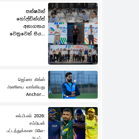
සන්ෂයින්
හෝල්ඩින්ග්ස්
අනාගතය
වෙනුවෙන් සිය...
ஜெப்னா கிங்ஸ்
அணியை வாங்கியது
Anchor...
எல்.பி.எல் 2026:
சம்பியன்
பட்டத்துக்கான பிளே-
ஆஃப்...