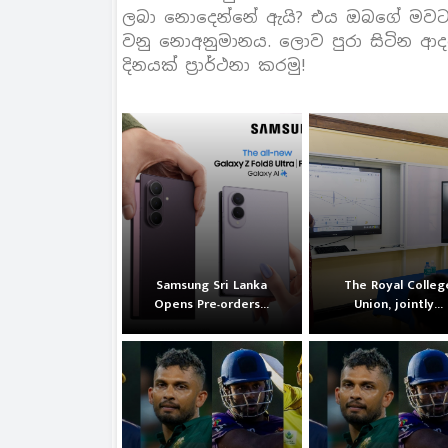
ලබා නොදෙන්නේ ඇයි? එය ඔබගේ මවට ඔ
වනු නොඅනුමානය. ලොව පුරා සිටින ආද
දිනයක් ප‍්‍රාර්ථනා කරමු!
Samsung Sri Lanka
The Royal Colleg
Opens Pre-orders...
Union, jointly...