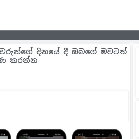
්වරුන්ගේ දිනයේ දී ඔබගේ මවටත්
ිණ කරන්න