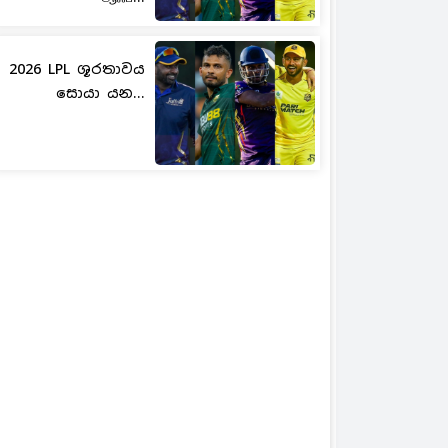
2026 LPL ශූරතාවය
සොයා යන...