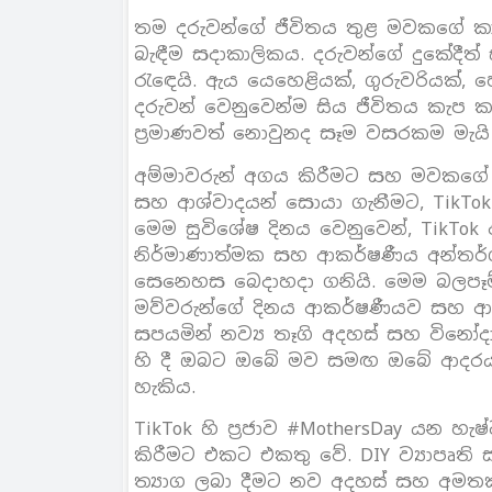
තම දරුවන්ගේ ජීවිතය තුළ මවකගේ කාර
බැඳීම සදාකාලිකය. දරුවන්ගේ දුකේදීත්
රැඳෙයි. ඇය යෙහෙළියක්, ගුරුවරියක්, හෙ
දරුවන් වෙනුවෙන්ම සිය ජීවිතය කැප කර
ප‍්‍රමාණවත් නොවුනද සෑම වසරකම මැයි
අම්මාවරුන් අගය කිරීමට සහ මවකගේ
සහ ආශ්වාදයන් සොයා ගැනීමට, TikTo
මෙම සුවිශේෂ දිනය වෙනුවෙන්, TikTok
නිර්මාණාත්මක සහ ආකර්ෂණීය අන්තර්ග
සෙනෙහස බෙදාහදා ගනියි. මෙම බලපෑම්කරන
මව්වරුන්ගේ දිනය ආකර්ෂණීයව සහ ආද
සපයමින් නව්‍ය තෑගි අදහස් සහ විනෝද
හි දී ඔබට ඔබේ මව සමඟ ඔබේ ආදරය 
හැකිය.
TikTok හි ප‍්‍රජාව #MothersDay යන
කිරීමට එකට එකතු වේ. DIY ව්‍යාපෘති
ත්‍යාග ලබා දීමට නව අදහස් සහ අමත