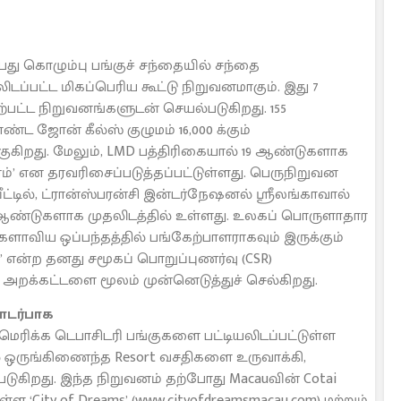
பது கொழும்பு பங்குச் சந்தையில் சந்தை
ப்பட்ட மிகப்பெரிய கூட்டு நிறுவனமாகும். இது 7
்பட்ட நிறுவனங்களுடன் செயல்படுகிறது. 155
ஜோன் கீல்ஸ் குழுமம் 16,000 க்கும்
ுகிறது. மேலும், LMD பத்திரிகையால் 19 ஆண்டுகளாக
னம்’ என தரவரிசைப்படுத்தப்பட்டுள்ளது. பெருநிறுவன
டில், ட்ரான்ஸ்பரன்சி இன்டர்நேஷனல் ஸ்ரீலங்காவால்
 ஆண்டுகளாக முதலிடத்தில் உள்ளது. உலகப் பொருளாதார
லகளாவிய ஒப்பந்தத்தில் பங்கேற்பாளராகவும் இருக்கும்
 என்ற தனது சமூகப் பொறுப்புணர்வு (CSR)
க்கட்டளை மூலம் முன்னெடுத்துச் செல்கிறது.
தொடர்பாக
) அமெரிக்க டெபாசிடரி பங்குகளை பட்டியலிடப்பட்டுள்ள
் ஒருங்கிணைந்த Resort வசதிகளை உருவாக்கி,
ுகிறது. இந்த நிறுவனம் தற்போது Macauவின் Cotai
 ‘City of Dreams’ (www.cityofdreamsmacau.com) மற்றும்