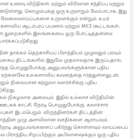
 உணவு விடுதிகள், மற்றும் விரிவான சந்திப்பு மற்றும்
ுள்ளது. கொழும்புக்கு ஒரு உருமாறும் மேம்பாடாக, இது
முக வேலைவாய்ப்புகளை உருவாக்கும் என்றும், உயர்
லகளாவிய ஆடம்பரப் பயணம் மற்றும் MICE (கூட்டங்கள்,
ிகள்) துறைகளில் இலங்கையை ஒரு போட்டித்தன்மை
ார்க்கப்படுகிறது.
ின் தாக்கம் தெற்காசியப் பிராந்தியம் முழுவதும் பரவும்
 இத்தகைய திட்டங்களில் இதுவே முதலாவதாக இருப்பதால்,
ிணைந்த பொழுதுபோக்கு அனுபவங்களுக்கான புதிய
ம் ஏற்கனவே உலகளாவிய கவனத்தை ஈர்த்துள்ளதுடன்,
ற்றும் நிலையான சுற்றுலா வளர்ச்சிக்கு புதிய
ுகிறது.
கல் நிகழ்வாக அமையும். இதில் உல்லாச விடுதியின்
 ஊடகக் காட்சி, நேரடி பொழுதுபோக்கு, கலாச்சார
கள் இடம்பெறும். விருந்தினர்கள் திட்டத்தின்
சொத்தின் முழு அளவிலான வசதிகளை ஆராயவும்,
ரடி அனுபவங்களைப் பகிர்ந்து கொள்ளவும் வாய்ப்பைப்
வை பிராந்திய சிறப்பிற்கும் அபிலாஷைக்கும் ஒரு புதிய