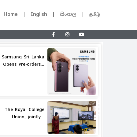
Home
English
සිංහල
தமிழ்
Samsung Sri Lanka
Opens Pre-orders...
Share
The Royal College
Union, jointly...