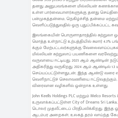
தனது அனுபவங்களை மில்லியன் கணக்கான டி
உள்ள பார்வையாளர்களுக்கு தனது செய்தியைப் 
பன்முகத்தன்மை, நெகிழ்ச்சித் தன்மை மற்
வெளிப்படுத்துவதில் ஒரு புதுப்பிக்கப்பட்ட 
இலங்கையின் பொருளாதாரத்தில் சுற்றுலா ஒரு 
மொத்த உள்நாட்டு உற்பத்தியில் சுமார் 4.3% 
க்கும் மேற்பட்டவர்களுக்கு வேலைவாய்ப்புக
மில்லியன் சுற்றுலாப் பயணிகளை வரவேற்று,
வருவாயை ஈட்டியது. 2025 ஆம் ஆண்டின் நடுப
அதிகரித்து வருகிறது. 2024 ஆம் ஆண்டில் 1.
செய்யப்பட்டுள்ளதுடன், இந்த ஆண்டு வரை வல
வெளிநாட்டுச் செலாவணியை ஈட்டுவதற்கும், 
விரைவான வழிகளில் ஒன்றாக உள்ளது.
John Keells Holdings PLC மற்றும் Melco Res
உருவாக்கப்பட்டுள்ள City of Dreams Sri Lank
டொலர் முதலீட்டைப் பிரதிபலிக்கிறது. இந்த ஒ
ஆடம்பர அறைகள், உலகத் தரம் வாய்ந்த கேமி