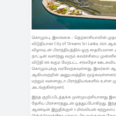
கொழும்பு, இலங்கை – தெற்காசியாவின் ம
விடுதியான City of Dreams Sri Lanka, 2025 
விழாவுடன் பிராந்தியத்தில் ஒரு தைரியமான
நாட்டின் வளர்ந்து வரும் கவர்ச்சியை முன
விடுதி 100 க்கும் மேற்பட்ட சர்வதேச ஊடகவியல
கொழும்புக்கு வரவேற்கவுள்ளது. இவர்கள் ஆட
ஆகியவற்றின் அனுபவத்தில் மூழ்கவுள்ளனர்
மற்றும் வளைகுடா பிராந்தியங்களில் உள்ள மு
அடங்குகின்றனர்.
இந்த குறிப்பிடத்தக்க முன்முயற்சியானது இலங்
தேசிய பிரச்சாரத்துடன் ஒத்துப்போகிறது. இந்
ஆண்டின் இறுதிக்குள் 3 மில்லியன் சுற்று
Global Storytellers மற்றும் பிரபலங்களை ந