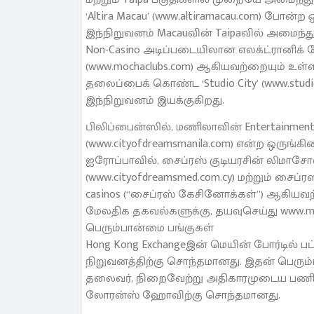
‘Altira Macau’ (www.altiramacau.com) போன
இந்நிறுவனம் Macauவின் Taipaவில் அமைந்துள்
Non-Casino அடிப்படையிலான எலக்ட்ரானிக் க
(www.mochaclubs.com) ஆகியவற்றையும் உள்ளட
தலைப்பைக் கொண்ட ‘Studio City’ (www.studi
இந்நிறுவனம் இயக்குகிறது.
பிலிப்பைன்ஸில், மணிலாவின் Entertainment C
(www.cityofdreamsmanila.com) என்ற ஒருங்க
ஐரோப்பாவில், சைப்ரஸ் குடியரசின் லிமாசோலி
(www.cityofdreamsmed.com.cy) மற்றும் சைப்ர
casinos (“சைப்ரஸ் கேசினோக்கள்”) ஆகியவற்
மேலதிக தகவல்களுக்கு, தயவுசெய்து www.mel
பெரும்பான்மை பங்குகள்
Hong Kong Exchangeஇன் மெயின் போர்டில் பட்ட
நிறுவனத்திற்கு சொந்தமானது. இதன் பெரும்
தலைவர், நிறைவேற்று அதிகாரமுடைய பணிப்பா
லோரன்ஸ் ஹோவிற்கு சொந்தமானது.