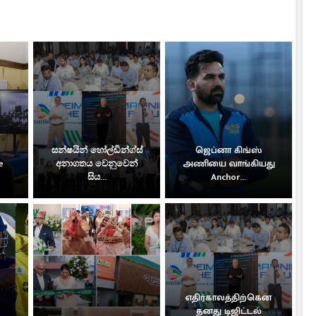
සන්ෂයින් හෝල්ඩින්ග්ස්
ஜெப்னா கிங்ஸ்
e
අනාගතය වෙනුවෙන්
அணியை வாங்கியது
සිය...
Anchor...
எதிர்காலத்திற்கென
தனது டிஜிட்டல்