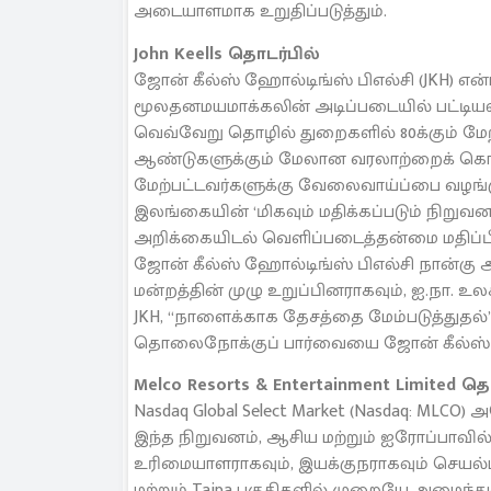
அடையாளமாக உறுதிப்படுத்தும்.
John Keells தொடர்பில்
ஜோன் கீல்ஸ் ஹோல்டிங்ஸ் பிஎல்சி (JKH) என்
மூலதனமயமாக்கலின் அடிப்படையில் பட்டியலிட
வெவ்வேறு தொழில் துறைகளில் 80க்கும் மேற
ஆண்டுகளுக்கும் மேலான வரலாற்றைக் கொண்ட 
மேற்பட்டவர்களுக்கு வேலைவாய்ப்பை வழங்க
இலங்கையின் ‘மிகவும் மதிக்கப்படும் நிறுவ
அறிக்கையிடல் வெளிப்படைத்தன்மை மதிப்பீட்
ஜோன் கீல்ஸ் ஹோல்டிங்ஸ் பிஎல்சி நான்கு
மன்றத்தின் முழு உறுப்பினராகவும், ஐ.நா. உ
JKH, “நாளைக்காக தேசத்தை மேம்படுத்துதல்”
தொலைநோக்குப் பார்வையை ஜோன் கீல்ஸ் அற
Melco Resorts & Entertainment Limited 
Nasdaq Global Select Market (Nasdaq: MLCO
இந்த நிறுவனம், ஆசிய மற்றும் ஐரோப்பாவில
உரிமையாளராகவும், இயக்குநராகவும் செயல்பட
மற்றும் Taipa பகுதிகளில் முறையே அமைந்துள்ள