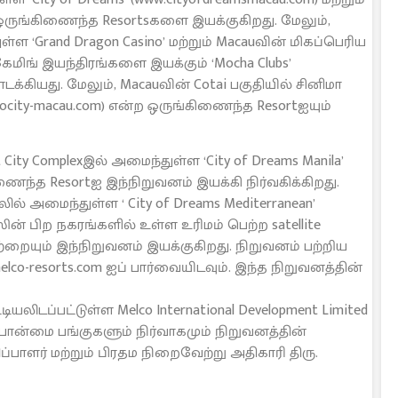
்ற ஒருங்கிணைந்த Resortsகளை இயக்குகிறது. மேலும்,
ள ‘Grand Dragon Casino’ மற்றும் Macauவின் மிகப்பெரிய
ேமிங் இயந்திரங்களை இயக்கும் ‘Mocha Clubs’
க்கியது. மேலும், Macauவின் Cotai பகுதியில் சினிமா
ocity-macau.com) என்ற ஒருங்கிணைந்த Resortஐயும்
ity Complexஇல் அமைந்துள்ள ‘City of Dreams Manila’
ிணைந்த Resortஐ இந்நிறுவனம் இயக்கி நிர்வகிக்கிறது.
ல் அமைந்துள்ள ‘ City of Dreams Mediterranean’
ஸின் பிற நகரங்களில் உள்ள உரிமம் பெற்ற satellite
றையும் இந்நிறுவனம் இயக்குகிறது. நிறுவனம் பற்றிய
co-resorts.com ஐப் பார்வையிடவும். இந்த நிறுவனத்தின்
ியலிடப்பட்டுள்ள Melco International Development Limited
பான்மை பங்குகளும் நிர்வாகமும் நிறுவனத்தின்
ளர் மற்றும் பிரதம நிறைவேற்று அதிகாரி திரு.