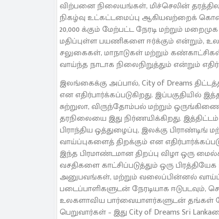
விற்பனை நிலையங்கள், மிச்செலின் தரத்திலான
நிகழ்வு உட்கட்டமைப்பு ஆகியவற்றைக் கொண்ட
20,000 க்கும் மேற்பட்ட நேரடி மற்றும் மறை
மதிப்புள்ள பயணிகளை ஈர்க்கும் என்றும், உ
சலுகைகள், மாநாடுகள் மற்றும் கண்காட்ச
வாய்ந்த நாடாக நிலைநிறுத்தும் என்றும் எதிர்ப
இலங்கைக்கு அப்பால், City of Dreams திட்டத்த
என எதிர்பார்க்கப்படுகிறது. இப்பகுதியில்
சுற்றுலா, விருந்தோம்பல் மற்றும் ஒருங்க
தரநிலையை இது நிர்ணயிக்கிறது. இத்திட்ட
பிராந்திய ஒத்துழைப்பு, இலக்கு பிராண்டிங் ம
வாய்ப்புகளைத் திறக்கும் என எதிர்பார்க்கப்பட
இந்த பிரமாண்டமான திறப்பு விழா ஒரு மைல்
வசதிகளை காட்சிப்படுத்தும் ஒரு பிரத்தியேக
அனுபவங்கள், மற்றும் வலைப்பின்னல் வாய்ப்பு
படைப்பாளிகளுடன் நேரடியாக ஈடுபடவும், 
உலகளாவிய பார்வையாளர்களுடன் தங்கள் நே
பெறுவார்கள் – இது City of Dreams Sri Lanka