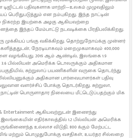
ஜிட்டல் பதிவுகளாக மாற்றி—உலகம் முழுவதிலும்
பெரிதுபடுத்தும் என நம்புகிறது. இந்த நாட்டின்
றும் நிகரற்ற இயற்கை அழகு ஆகியவற்றை
கவனத்தை இந்தப் மேம்பாட்டு நடவடிக்கை பிரதிபலிக்கிறது.
முக்கியப் பங்கு வகிக்கிறது. தொற்றுநோய்க்கு முன்னர்
பங்களித்ததுடன், நேரடியாகவும் மறைமுகமாகவும் 400,000
ளை வழங்கியது. 2019 ஆம் ஆண்டில், இலங்கை 1.9
 3.6 பில்லியன் அமெரிக்க டொலருக்கும் அதிகமான
்பகுதியில், சுற்றுலாப் பயணிகளின் வருகை தொடர்ந்து
3 மில்லியனுக்கும் அதிகமான பார்வையாளர்கள் பதிவு
ுவான வளர்ச்சிப் போக்கு தொடர்கிறது. சுற்றுலா,
நாட்டின் பொருளாதார நிலையை மீட்டெடுப்பதற்கும் மிக
orts & Entertainment ஆகியவற்றுடன் இணைந்து
a, இலங்கையின் எதிர்காலத்தில் 1.2 பில்லியன் அமெரிக்க
ருங்கிணைந்த உல்லாச விடுதி, 800 க்கும் மேற்பட்ட
ங் மற்றும் பொழுதுபோக்கு வசதிகள், உயர்தர சில்லறை