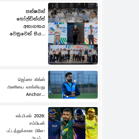
සන්ෂයින්
හෝල්ඩින්ග්ස්
අනාගතය
වෙනුවෙන් සිය...
ஜெப்னா கிங்ஸ்
அணியை வாங்கியது
Anchor...
எல்.பி.எல் 2026:
சம்பியன்
பட்டத்துக்கான பிளே-
ஆஃப்...