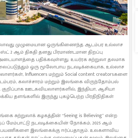
ுதலாவது முழுமையான ஒருங்கிணைந்த ஆடம்பர உல்லாச
ஆகஸ்ட் 2 ஆம் திகதி தனது பிரமாண்டமான திறப்பு
 அடையாளத்தை பதிக்கவுள்ளது. உயர்ரக சுற்றுலா தலமாக
்னிலைப்படுத்தும் ஒரு மூலோபாய நடவடிக்கையாக, உல்லாச
ாளர்கள், Influencers மற்றும் Social content creatorsகளை
ம்பரம், கலாச்சாரம் மற்றும் இலங்கை விருந்தோம்பல்
. குறிப்பாக ஊடகவியலாளர்களில், இந்தியா, ஆசியா
க்கிய தளங்களில் இருந்து புகழ்பெற்ற பிரதிநிதிகள்
கை சுற்றுலாக் கழகத்தின் “Seeing is Believing” என்ற
தப் மேம்பாட்டு நடவடிக்கையின் நோக்கம், 2025 ஆம்
லாப் பயணிகளை இலங்கைக்கு ஈர்ப்பதாகும். உலகளாவிய
ேரடியாக தங்கள் நாட்டிற்கு வரவழைப்பதன் மூலம், இலங்கை