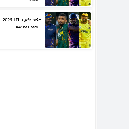
2026 LPL ශූරතාවය
සොයා යන...