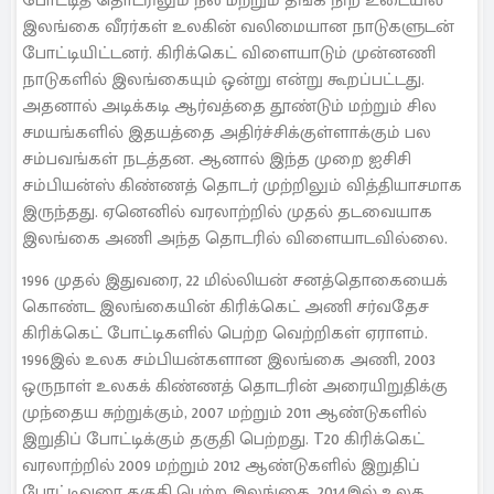
போட்டித் தொடரிலும் நீல மற்றும் தங்க நிற உடையில்
இலங்கை வீரர்கள் உலகின் வலிமையான நாடுகளுடன்
போட்டியிட்டனர். கிரிக்கெட் விளையாடும் முன்னணி
நாடுகளில் இலங்கையும் ஒன்று என்று கூறப்பட்டது.
அதனால் அடிக்கடி ஆர்வத்தை தூண்டும் மற்றும் சில
சமயங்களில் இதயத்தை அதிர்ச்சிக்குள்ளாக்கும் பல
சம்பவங்கள் நடத்தன. ஆனால் இந்த முறை ஐசிசி
சம்பியன்ஸ் கிண்ணத் தொடர் முற்றிலும் வித்தியாசமாக
இருந்தது. ஏனெனில் வரலாற்றில் முதல் தடவையாக
இலங்கை அணி அந்த தொடரில் விளையாடவில்லை.
1996 முதல் இதுவரை, 22 மில்லியன் சனத்தொகையைக்
கொண்ட இலங்கையின் கிரிக்கெட் அணி சர்வதேச
கிரிக்கெட் போட்டிகளில் பெற்ற வெற்றிகள் ஏராளம்.
1996இல் உலக சம்பியன்களான இலங்கை அணி, 2003
ஒருநாள் உலகக் கிண்ணத் தொடரின் அரையிறுதிக்கு
முந்தைய சுற்றுக்கும், 2007 மற்றும் 2011 ஆண்டுகளில்
இறுதிப் போட்டிக்கும் தகுதி பெற்றது. T20 கிரிக்கெட்
வரலாற்றில் 2009 மற்றும் 2012 ஆண்டுகளில் இறுதிப்
போட்டிவரை தகுதி பெற்ற இலங்கை, 2014இல் உலக