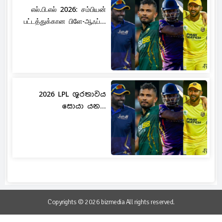
எல்.பி.எல் 2026: சம்பியன்
பட்டத்துக்கான பிளே-ஆஃப்...
2026 LPL ශූරතාවය
සොයා යන...
Copyrights © 2026 bizmedia All rights reserved.