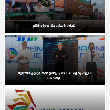
ප්‍රයිම් සමූහය සිය නවතම ශාඛාව...
எதிர்காலத்திற்கென தனது டிஜிட்டல் தொழில்நுட்ப
பலத்தை...