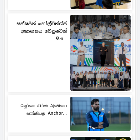
සන්ෂයින් හෝල්ඩින්ග්ස්
අනාගතය වෙනුවෙන්
සිය...
ஜெப்னா கிங்ஸ் அணியை
வாங்கியது Anchor...