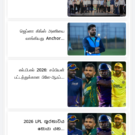
ஜெப்னா கிங்ஸ் அணியை
வாங்கியது Anchor...
எல்.பி.எல் 2026: சம்பியன்
பட்டத்துக்கான பிளே-ஆஃப்...
2026 LPL ශූරතාවය
සොයා යන...