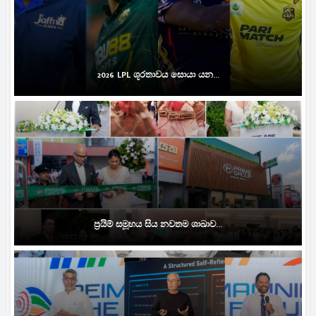
2026 LPL ශූරතාවය සොයා යන...
ප්‍රයිම් සමූහය සිය නවතම ශාඛාව...