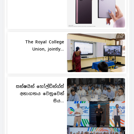
The Royal College
Union, jointly...
සන්ෂයින් හෝල්ඩින්ග්ස්
අනාගතය වෙනුවෙන්
සිය...