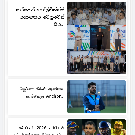
සන්ෂයින් හෝල්ඩින්ග්ස්
අනාගතය වෙනුවෙන්
සිය...
ஜெப்னா கிங்ஸ் அணியை
வாங்கியது Anchor...
எல்.பி.எல் 2026: சம்பியன்