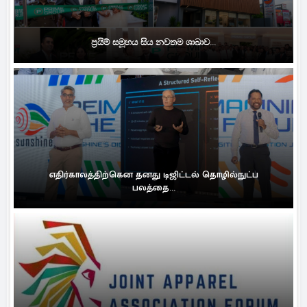
ප්‍රයිම් සමූහය සිය නවතම ශාඛාව...
எதிர்காலத்திற்கென தனது டிஜிட்டல் தொழில்நுட்ப
பலத்தை...