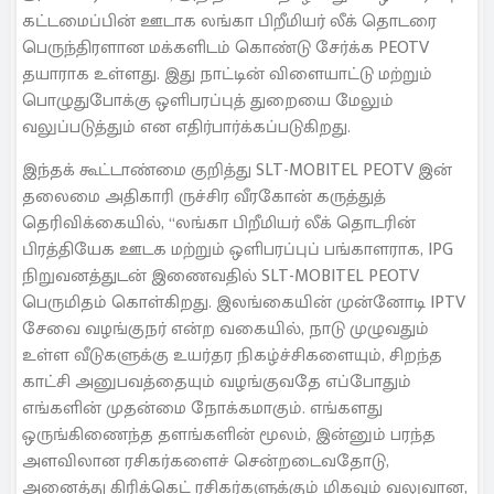
கட்டமைப்பின் ஊடாக லங்கா பிறீமியர் லீக் தொடரை
பெருந்திரளான மக்களிடம் கொண்டு சேர்க்க PEOTV
தயாராக உள்ளது. இது நாட்டின் விளையாட்டு மற்றும்
பொழுதுபோக்கு ஒளிபரப்புத் துறையை மேலும்
வலுப்படுத்தும் என எதிர்பார்க்கப்படுகிறது.
இந்தக் கூட்டாண்மை குறித்து SLT-MOBITEL PEOTV இன்
தலைமை அதிகாரி ருச்சிர வீரகோன் கருத்துத்
தெரிவிக்கையில், “லங்கா பிறீமியர் லீக் தொடரின்
பிரத்தியேக ஊடக மற்றும் ஒளிபரப்புப் பங்காளராக, IPG
நிறுவனத்துடன் இணைவதில் SLT-MOBITEL PEOTV
பெருமிதம் கொள்கிறது. இலங்கையின் முன்னோடி IPTV
சேவை வழங்குநர் என்ற வகையில், நாடு முழுவதும்
உள்ள வீடுகளுக்கு உயர்தர நிகழ்ச்சிகளையும், சிறந்த
காட்சி அனுபவத்தையும் வழங்குவதே எப்போதும்
எங்களின் முதன்மை நோக்கமாகும். எங்களது
ஒருங்கிணைந்த தளங்களின் மூலம், இன்னும் பரந்த
அளவிலான ரசிகர்களைச் சென்றடைவதோடு,
அனைத்து கிரிக்கெட் ரசிகர்களுக்கும் மிகவும் வலுவான,