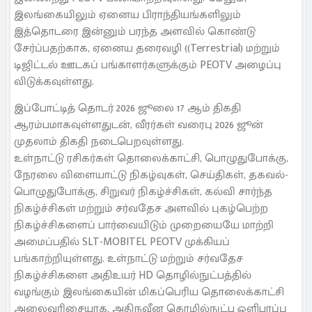
இலங்கையிலும் ஏனைய பிராந்தியங்களிலும்
இத்தொடரை இன்னும் பரந்த அளவில் கொண்டு
சேர்ப்பதற்காக, ஏனைய தரைவழி ((Terrestrial) மற்றும்
டிஜிட்டல் ஊடகப் பங்காளர்களுக்கும் PEOTV அழைப்பு
விடுக்கவுள்ளது.
இப்போட்டித் தொடர் 2026 ஜூலை 17 ஆம் திகதி
ஆரம்பமாகவுள்ளதுடன், வீரர்கள் வரைபு 2026 ஜூன்
முதலாம் திகதி நடைபெறவுள்ளது.
உள்நாட்டு ரசிகர்கள் தொலைக்காட்சி, பொழுதுபோக்கு,
நேரலை விளையாட்டு நிகழ்வுகள், செய்திகள், தகவல்-
பொழுதுபோக்கு, சிறுவர் நிகழ்ச்சிகள், கல்வி சார்ந்த
நிகழ்ச்சிகள் மற்றும் சர்வதேச அளவில் புகழ்பெற்ற
நிகழ்ச்சிகளைப் பார்வையிடும் முறையையே மாற்றி
அமைப்பதில் SLT-MOBITEL PEOTV முக்கியப்
பங்காற்றியுள்ளது. உள்நாட்டு மற்றும் சர்வதேச
நிகழ்ச்சிகளை அதிஉயர் HD தொழில்நுட்பத்தில்
வழங்கும் இலங்கையின் மிகப்பெரிய தொலைக்காட்சி
அலைவரிசையாக, அதிநவீன தொழில்நுட்ப ஒளிபரப்பு