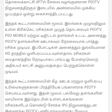
தொலைக்காட்சி (IPTV) சேவை வழங்குனரான PEOTV
நிறுவனத்திற்கும் இடையில் அண்மையில் முக்கிய
ஒப்பந்தம் ஒன்று கைச்சாத்திடப்பட்டது.
இந்தக் கூட்டாண்மையின் மூலம், இலங்கை முழுவதிலும்
உள்ள கிரிக்கெட் ரசிகர்கள் முழுத் தொடரையும் PEOTV,
PEO MOBILE மற்றும் டிஜிட்டல் தளங்கள் உட்பட அனைத்து
PEOTV தளங்களின் ஊடாகவும் நேரலையாக பார்த்து
ரசிக்க முடியும். இப்போட்டிகள் அனைத்தும் துல்லியமான
HD தரத்தில் ஒளிபரப்பப்படவுள்ளதால், ரசிகர்கள்
மைதானத்தில் நேரடியாகப் பார்ப்பது போன்றவொரு
அதிஉயர் காட்சி அனுபவத்தைப் பெற்றுக்கொள்ள
முடியும்.
இந்தக் கூட்டாண்மையின் கீழ், ஊடக மற்றும் ஒளிபரப்பு
உரிமைகளுக்கான பிரத்தியேக பங்காளராக PEOTV
செயல்படவுள்ளது. இதன் மூலம், பல்வேறு தளங்களின்
வாயிலாக இத்தொடரின் உள்ளடக்கங்களை
ரசிகர்களிடம் கொண்டு சேர்க்க IPG நிறுவனத்துடன்
இணைந்து PEOTV பணியாற்றவுள்ளது. மேலும்,