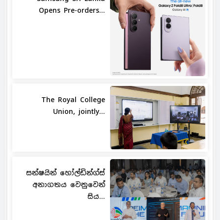
Opens Pre-orders...
The Royal College
Union, jointly...
සන්ෂයින් හෝල්ඩින්ග්ස්
අනාගතය වෙනුවෙන්
සිය...