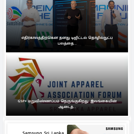
எதிர்காலத்திற்கென தனது டிஜிட்டல் தொழில்நுட்ப
பலத்தை...
GSP+ மறுவிண்ணப்பம் நெருங்குகிறது: இலங்கையின்
ஆடைத்...
Samsung Sri Lanka