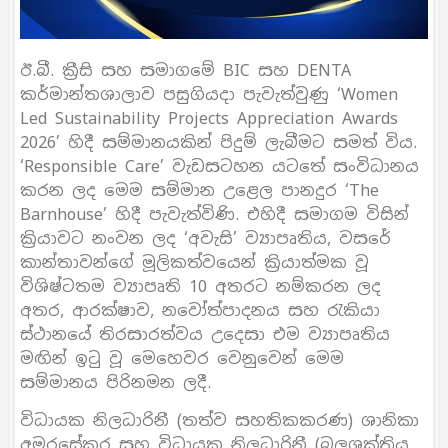
ඊ.බී. ක්‍රීසි සහ සමාගමේ BIC සහ DENTA
කර්මාන්තශාලාව පසුගියදා පැවැත්වුණු ‘Women
Led Sustainability Projects Appreciation Awards
2026’ හිදී සම්මානයකින් පිදුම් ලැබීමට සමත් විය.
‘Responsible Care’ වැඩසටහන යටතේ සංවිධානය
කරන ලද මෙම සම්මාන උළෙල පානදුර ‘The
Barnhouse’ හිදී පැවැත්විණි. එහිදී සමාගම විසින්
ක්‍රියාවට නංවන ලද ‘අවැසි’ ව්‍යාපෘතිය, වසරේ
කාන්තාවන්ගේ මූලිකත්වයෙන් ක්‍රියාත්මක වූ
විශිෂ්ටතම ව්‍යාපෘති 10 අතරට නම්කරන ලද
අතර, ආරක්ෂාව, නවෝත්පාදනය සහ රැකියා
ස්ථානයේ තිරසාරත්වය උදෙසා එම ව්‍යාපෘතිය
මඟින් ඉටු වූ මෙහෙවර වෙනුවෙන් මෙම
සම්මානය පිරිනමන ලදී.
විධායක නිලධාරිනී (තත්ව සහතිකකරණ) ශානිකා
අමරසේකර සහ විධායක නිලධාරිනී (බලශක්තිය