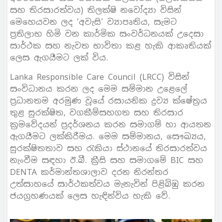
සහ තිරසාරත්වය) තිලක්ෂි නවෝද්‍යා විසින්
මෙහෙයවන ලද ‘අවැසි’ ව්‍යාපෘතිය, සැමට
ප්‍රතිලාභ හිමි වන කාර්මික සංවර්ධනයක් උදෙසා
සාර්ථක සහ නැවත භාවිතා කළ හැකි ආකෘතියක්
ලෙස ඇගයීමට ලක් විය.
Lanka Responsible Care Council (LRCC) විසින්
සංවිධානය කරන ලද මෙම සම්මාන උළෙලේ
ප්‍රධානතම අරමුණ වූයේ රසායනික ද්‍රව්‍ය ක්ෂේත්‍රය
තුළ සුරක්ෂිත, වගකීම්සහගත සහ තිරසාර
ක්‍රමවේදයන් ප්‍රදර්ශනය කරන සමාගම් හා ආයතන
ඇගයීමට ලක්කිරීමය. මෙම සම්මානය, සෞඛ්‍යය,
සුරක්ෂිතතාව සහ රැකියා ස්ථානයේ තිරසාරත්වය
නැංවීම සඳහා ඊ.බී. ක්‍රීසි සහ සමාගමේ BIC සහ
DENTA කර්මාන්තශාලාව දරන නිරන්තර
උත්සාහයේ සාර්ථකත්වය මැනැවින් පිළිබිඹු කරන
ජයග්‍රහණයක් ලෙස හැඳින්විය හැකි වේ.