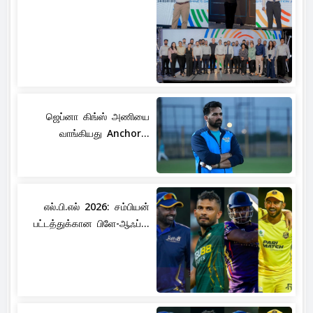
ஜெப்னா கிங்ஸ் அணியை
வாங்கியது Anchor...
எல்.பி.எல் 2026: சம்பியன்
பட்டத்துக்கான பிளே-ஆஃப்...