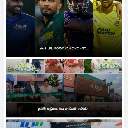
2026 LPL ශූරතාවය සොයා යන...
ප්‍රයිම් සමූහය සිය නවතම ශාඛාව...