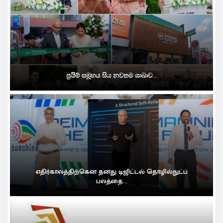
ප්‍රයිම් සමූහය සිය නවතම ශාඛාව...
எதிர்காலத்திற்கென தனது டிஜிட்டல் தொழில்நுட்ப
பலத்தை...