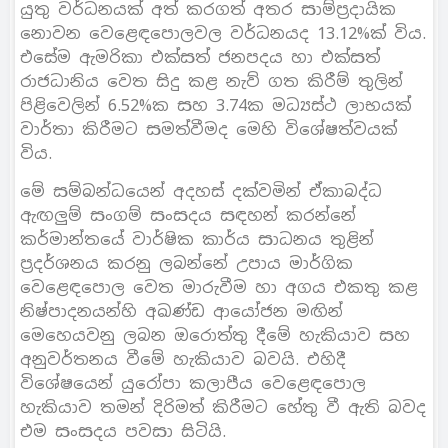
යුතු වර්ධනයක් අත් කරගත් අතර සාම්ප්‍රදායික
නොවන වෙළෙඳපොලවල වර්ධනයද 13.12%ක් විය.
එසේම ඇමරිකා එක්සත් ජනපදය හා එක්සත්
රාජධානිය වෙත සිදු කළ නැව් ගත කිරීම් තුලින්
පිළිවෙලින් 6.52%ක සහ 3.74ක මධ්‍යස්ථ ලාභයක්
වාර්තා කිරීමට සමත්වීමද මෙහි විශේෂත්වයක්
විය.
මේ සම්බන්ධයෙන් අදහස් දක්වමින් ඒකාබද්ධ
ඇඟලුම් සංගම් සංසදය සඳහන් කරන්නේ
කර්මාන්තයේ වාර්ෂික කාර්ය සාධනය තුළින්
ප්‍රදර්ශනය කරනු ලබන්නේ උපාය මාර්ගික
වෙළෙඳපොල වෙත මාරුවීම හා අගය එකතු කළ
නිෂ්පාදනයන්හි අඛණ්ඩ ආයෝජන මඟින්
මෙහෙයවනු ලබන ඔරොත්තු දීමේ හැකියාව සහ
අනුවර්තනය වීමේ හැකියාව බවයි. එහිදී
විශේෂයෙන් යුරෝපා කලාපීය වෙළෙඳපොල
හැකියාව තමන් දිරිමත් කිරීමට හේතු වී ඇති බවද
එම සංසදය පවසා සිටියි.