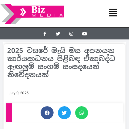
2025 වසරේ මැයි මස අපනයන
කාර්යසාධනය පිළිබඳ ඒකාබද්ධ
ඇඟලුම් සංගම් සංසදයෙන්
නිවේදනයක්
July 9, 2025