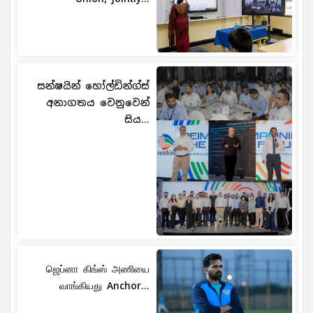
සන්ෂයින් හෝල්ඩින්ග්ස්
අනාගතය වෙනුවෙන්
සිය...
ஜெப்னா கிங்ஸ் அணியை
வாங்கியது Anchor...