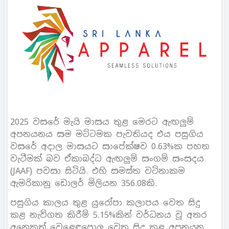
2025 වසරේ මැයි මාසය තුළ මෙරට ඇඟලුම්
අපනයනය සම මට්ටමක පැවතියද එය පසුගිය
වසරේ අදාල මාසයට සාපේක්ෂව 0.63%ක පහත
වැටීමක් බව ඒකාබද්ධ ඇඟලුම් සංගම් සංසදය
(JAAF) පවසා සිටියි. එහි සමස්ත වටිනාකම
ඇමරිකානු ඩොලර් මිලියන 356.08කි.
පසුගිය කාලය තුළ යුරෝපා කලාපය වෙත සිදු
කළ නැව්ගත කිරීම් 5.15%කින් වර්ධනය වූ අතර
අනෙකුත් වෙළෙඳපොල වෙත සිදු කළ අපනයන