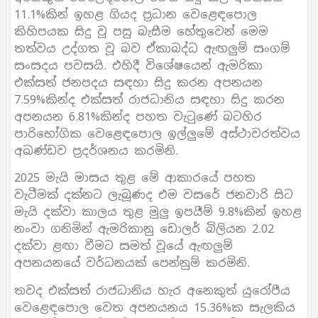
11.1%කින් ඉහළ ගියද ප්‍රධාන වෙළෙඳපොල
කිහිපයක සිදු වූ පසු බැසීම හේතුවෙන් මෙම
තත්වය උද්ගත වූ බව ඒකාබද්ධ ඇඟලුම් සංගම්
සංසදය පවසයි. එහිදී විශේෂයෙන් ඇමරිකා
එක්සත් ජනපදය සඳහා සිදු කරන අපනයන
7.59%කින්ද එක්සත් රාජධානිය සඳහා සිදු කරන
අපනයන 6.81%කින්ද පහත වැටුණේ බටහිර
පාරිභෝගික වෙළෙඳපොල ඉල්ලුමේ අස්ථාවරත්වය
අඛණ්ඩව ප්‍රදර්ශනය කරමිනි.
2025 මැයි මාසය තුළ මේ ආකාරයේ පහත
වැටීමක් දක්නට ලැබූණද එම වසරේ ජනවාරි සිට
මැයි දක්වා කාලය තුළ මුලු ඉපයීම් 9.8%කින් ඉහළ
නංවා ගනිමින් ඇමරිකානු ඩොලර් බිලියන 2.02
දක්වා ළඟා වීමට සමත් වූයේ ඇඟලුම්
අපනයනයේ වර්ධනයක් පෙන්නුම් කරමිනි.
තවද එක්සත් රාජධානිය හැර අනෙකුත් යුරෝපීය
වෙළෙඳපොල වෙත අපනයනය 15.36%ක සැලකිය