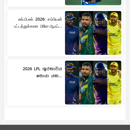
எல்.பி.எல் 2026: சம்பியன்
பட்டத்துக்கான பிளே-ஆஃப்...
2026 LPL ශූරතාවය
සොයා යන...