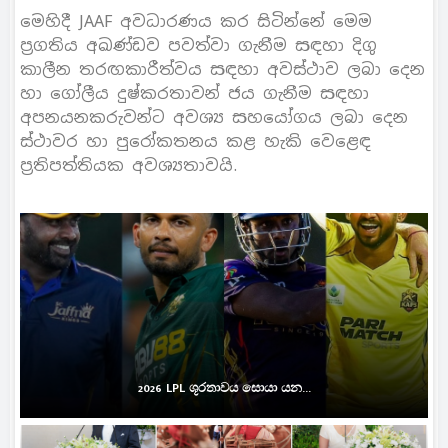
මෙහිදී JAAF අවධාරණය කර සිටින්නේ මෙම
ප්‍රගතිය අඛණ්ඩව පවත්වා ගැනීම සඳහා දිගු
කාලීන තරඟකාරීත්වය සඳහා අවස්ථාව ලබා දෙන
හා ගෝලීය දුෂ්කරතාවන් ජය ගැනීම සඳහා
අපනයනකරුවන්ට අවශ්‍ය සහයෝගය ලබා දෙන
ස්ථාවර හා පුරෝකතනය කළ හැකි වෙළෙඳ
ප්‍රතිපත්තියක අවශ්‍යතාවයි.
2026 LPL ශූරතාවය සොයා යන...