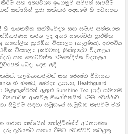
කිරීම සහ අත්‍යවශ්‍ය ඉගෙනුම් සම්පත් සැපයීම
ගත් සන්ෂයින් ප්‍රජා සත්කාර පදනමෙ හි අධ්‍යාපන
්ස් හි ආයතනික සන්නිවේදන සහ සමාජ සත්කාරක
්ධීකරණය කරන ලද අතර යශෝධරා ප්‍රාථමික
ු කතෝලික ප්‍රාථමික විද්‍යාලය (කැළණිය), දළුපිටිය
ාථමික විද්‍යාලය (කඩවත), ක්‍රිස්තුදේව විද්‍යාලය
 (මෝදර) සහ තොටවත්ත මෙතෝදිස්ත විද්‍යාලය
චරපත් බෙදා දෙන ලදී.
කයින්, කළමනාකරුවන් සහ ජ්‍යෙෂ්ඨ විධායක
 Lanka හි ඖෂධ, වෛද්‍ය උපාංග, Healthguard
ා මැනුෆැක්චරින් ඇතුළු Sunshine Tea (පුද්) සමාගම
ි ව්‍යාපාරික අංශවල නියෝජිතයින් මෙම අවස්ථාව
නගා සිටුවීම සඳහා සමූහයේ සාමූහික කැපවීම මින්
හරහා සන්ෂයින් හෝල්ඩින්ග්ස් අධ්‍යාපනික
වේ දරු දැරියන්ට සහාය වීමට අඛණ්ඩව කටයුතු