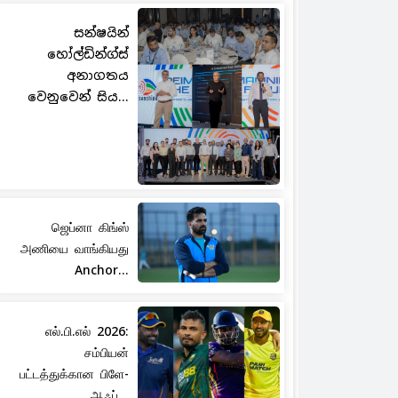
සන්ෂයින්
හෝල්ඩින්ග්ස්
අනාගතය
වෙනුවෙන් සිය...
ஜெப்னா கிங்ஸ்
அணியை வாங்கியது
Anchor...
எல்.பி.எல் 2026:
சம்பியன்
பட்டத்துக்கான பிளே-
ஆஃப்...