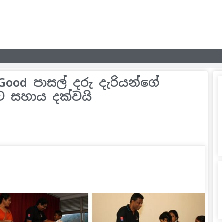
Good පාසල් දරු දැරියන්ගේ
ව සහාය දක්වයි