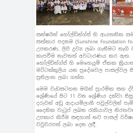
සන්ෂයින් හෝල්ඩින්ග්ස් හි ආයතනික සම
සත්කාර පදනම (Sunshine Foundation for
උපකරණ, ලිපි ද්‍රව්‍ය ලබා ගැනීමට තෑග
කැපවීම නැවතත් අවධාරණය කර ඇත. ම
හෝල්ඩින්ග්ස් හි මෙහෙයුම් ඒකක ක්‍
මට්ටක්කුලිය යන ප්‍රදේශවල පාසල්වල ස
ප්‍රතිලාභ ලබා ගත්හ.
මෙම වැඩසටහන මගින් ප්‍රාථමික සහ ද
ශ්‍රේණියේ සිට 11 වන ශ්‍රේණිය දක්වා සි
දරුවන් අඩු ආදායම්ලාභී පවුල්වලින් 
දෛනික වැටුප් ලබන රැකියාවල නිරතවන
උපකාර කිරීම සඳහාත් නව පාසල් වර්
වවුචරපත් ලබා දෙන ලදීි.