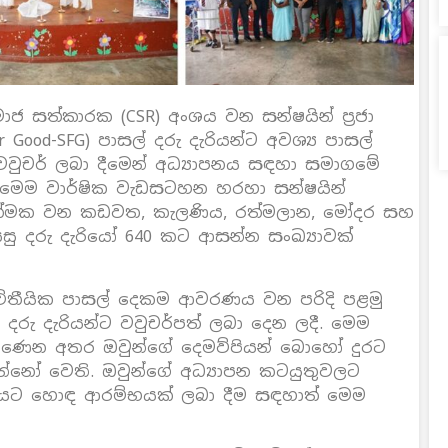
ාජ සත්කාරක (CSR) අංශය වන සන්ෂයින් ප්‍රජා
 Good-SFG) පාසල් දරු දැරියන්ට අවශ්‍ය පාසල්
ි වවුචර් ලබා දීමෙන් අධ්‍යාපනය සඳහා සමාගමේ
ෙම වාර්ෂික වැඩසටහන හරහා සන්ෂයින්
රියාත්මක වන කඩවත, කැලණිය, රත්මලාන, මෝදර සහ
ිසු දරු දැරියෝ 640 කට ආසන්න සංඛ්‍යාවක්
්විතීයික පාසල් දෙකම ආවරණය වන පරිදි පළමු
සු දරු දැරියන්ට වවුචර්පත් ලබා දෙන ලදී. මෙම
පැමිණෙන අතර ඔවුන්ගේ දෙමව්පියන් බොහෝ දුරට
්නෝ වෙති. ඔවුන්ගේ අධ්‍යාපන කටයුතුවලට
ෂයට හොඳ ආරම්භයක් ලබා දීම සඳහාත් මෙම