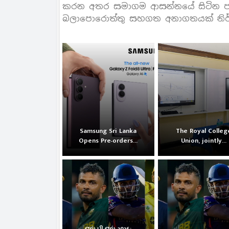
කරන අතර සමාගම ආසන්නයේ සිටින පවුල
බලාපොරොත්තු සහගත අනාගතයක් නිර්
Samsung Sri Lanka
The Royal Colleg
Opens Pre-orders...
Union, jointly...
எல்.பி.எல் 2026: