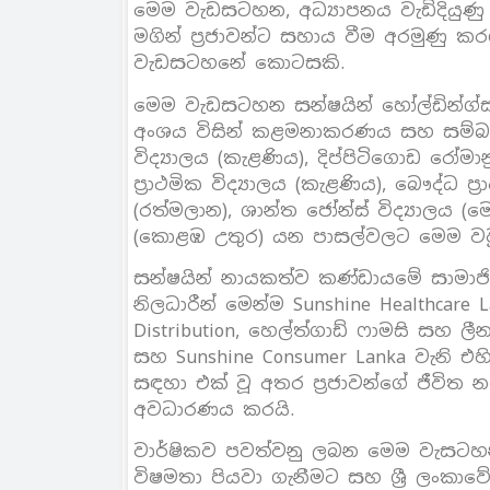
මෙම වැඩසටහන, අධ්‍යාපනය වැඩිදියුණු 
මගින් ප්‍රජාවන්ට සහාය වීම අරමුණු කර
වැඩසටහනේ කොටසකි.
මෙම වැඩසටහන සන්ෂයින් හෝල්ඩින්ග
අංශය විසින් කළමනාකරණය සහ සම්බන
විද්‍යාලය (කැළණිය), දිප්පිටිගොඩ රෝමාන
ප්‍රාථමික විද්‍යාලය (කැළණිය), බෞද්ධ ප්‍ර
(රත්මලාන), ශාන්ත ජෝන්ස් විද්‍යාලය
(කොළඹ උතුර) යන පාසල්වලට මෙම වවු
සන්ෂයින් නායකත්ව කණ්ඩායමේ සාමාජි
නිලධාරීන් මෙන්ම Sunshine Healthcare
Distribution, හෙල්ත්ගාඩ් ෆාමසි සහ ලීන
සහ Sunshine Consumer Lanka වැනි එහ
සඳහා එක් වූ අතර ප්‍රජාවන්ගේ ජීවිත 
අවධාරණය කරයි.
වාර්ෂිකව පවත්වනු ලබන මෙම වැසටහන 
විෂමතා පියවා ගැනීමට සහ ශ්‍රී ලංකා