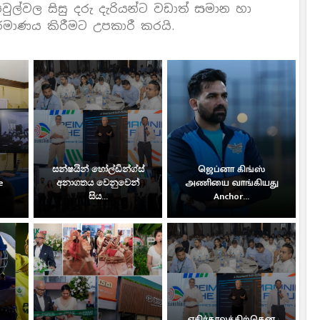
්වල සිසු දරු දැරියන්ට වඩාත් සමාන හා
මාණය කිරීමට උපකාරී කරයි.
සන්ෂයින් හෝල්ඩින්ග්ස්
ஜெப்னா கிங்ஸ்
e
අනාගතය වෙනුවෙන්
அணியை வாங்கியது
සිය...
Anchor...
எதிர்காலத்திற்கென