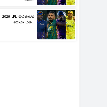
2026 LPL ශූරතාවය
සොයා යන...